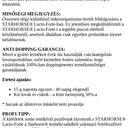
leküzdeni.
MINŐSÉGI MEGJEGYZÉS:
Összesen négy különböző mikroorganizmus került feldolgozásra a
STARHORSE® Lacto-Forte-ban. Ez jelentősen megkülönbözteti a
STARHORSE® Lacto-Forte-t a legtöbb piacon elérhető
készítménytől, amelyek általában csak egyetlen probiotikus törzset
tartalmaznak.
ANTI-DOPPING-GARANCIA:
Mivel a gyártó termékeit évek óta használják csúcskategóriás
lovassportokban, ezért kiemelten fontos számukra, hogy
vásárlóiknak 100%-ban doppingmentes termékminőséget
garantáljanak.
Etetési ajánlás:
15 g naponta egyszer - 40 napig elegendő
Kis lovak és csikók - a fenti mennyiség 50%-a
* hacsak az állatorvos másként nem javasolja
PROFI-TIPP:
A kísérletek során rendkívül pozitívnak bizonyult a STARHORSE®
Lacto-Forte a Starhorse® termékcsaládból származó Sörélesztővel