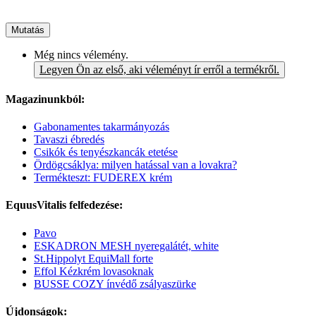
Mutatás
Még nincs vélemény.
Legyen Ön az első, aki véleményt ír erről a termékről.
Magazinunkból:
Gabonamentes takarmányozás
Tavaszi ébredés
Csikók és tenyészkancák etetése
Ördögcsáklya: milyen hatással van a lovakra?
Termékteszt: FUDEREX krém
EquusVitalis felfedezése:
Pavo
ESKADRON MESH nyeregalátét, white
St.Hippolyt EquiMall forte
Effol Kézkrém lovasoknak
BUSSE COZY ínvédő zsályaszürke
Újdonságok: