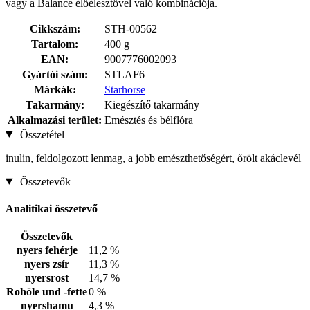
vagy a Balance élőélesztővel való kombinációja.
Cikkszám:
STH-00562
Tartalom:
400 g
EAN:
9007776002093
Gyártói szám:
STLAF6
Márkák:
Starhorse
Takarmány:
Kiegészítő takarmány
Alkalmazási terület:
Emésztés és bélflóra
Összetétel
inulin, feldolgozott lenmag, a jobb emészthetőségért, őrölt akáclevél
Összetevők
Analitikai összetevő
Összetevők
nyers fehérje
11,2 %
nyers zsír
11,3 %
nyersrost
14,7 %
Rohöle und -fette
0 %
nyershamu
4,3 %