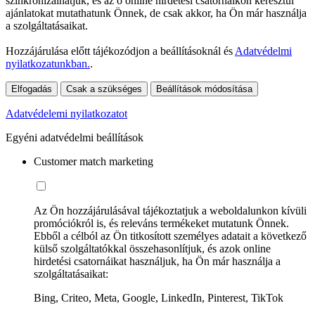
szinkronizálhatjuk, és az ő online hirdetési csatornáikon keresztül
ajánlatokat mutathatunk Önnek, de csak akkor, ha Ön már használja
a szolgáltatásaikat.
Hozzájárulása előtt tájékozódjon a beállításoknál és
Adatvédelmi
nyilatkozatunkban.
.
Elfogadás
Csak a szükséges
Beállítások módosítása
Adatvédelemi nyilatkozatot
Egyéni adatvédelmi beállítások
Customer match marketing
Az Ön hozzájárulásával tájékoztatjuk a weboldalunkon kívüli
promóciókról is, és releváns termékeket mutatunk Önnek.
Ebből a célból az Ön titkosított személyes adatait a következő
külső szolgáltatókkal összehasonlítjuk, és azok online
hirdetési csatornáikat használjuk, ha Ön már használja a
szolgáltatásaikat:
Bing, Criteo, Meta, Google, LinkedIn, Pinterest, TikTok