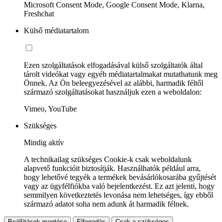
Microsoft Consent Mode, Google Consent Mode, Klarna,
Freshchat
Külső médiatartalom
Ezen szolgáltatások elfogadásával külső szolgáltatók által
tárolt videókat vagy egyéb médiatartalmakat mutathatunk meg
Önnek. Az Ön beleegyezésével az alábbi, harmadik féltől
származó szolgáltatásokat használjuk ezen a weboldalon:
Vimeo, YouTube
Szükséges
Mindig aktív
A technikailag szükséges Cookie-k csak weboldalunk
alapvető funkcióit biztosítják. Használhatók például arra,
hogy lehetővé tegyék a termékek bevásárlókosarába gyűjtését
vagy az ügyfélfiókba való bejelentkezést. Ez azt jelenti, hogy
semmilyen következtetés levonása nem lehetséges, így ebből
származó adatot soha nem adunk át harmadik félnek.
Beállítások mentése
Elfogadás
Csak a szükséges