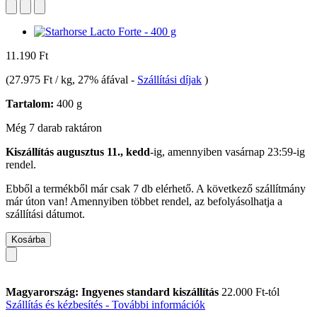
11.190 Ft
(
27.975 Ft / kg
, 27% áfával
-
Szállítási díjak
)
Tartalom:
400 g
Még 7 darab raktáron
Kiszállítás augusztus 11., kedd
-ig, amennyiben
vasárnap 23:59-ig
rendel.
Ebből a termékből már csak 7 db elérhető. A következő szállítmány
már úton van! Amennyiben többet rendel, az befolyásolhatja a
szállítási dátumot.
Kosárba
Magyarország: Ingyenes standard kiszállítás
22.000 Ft-tól
Szállítás és kézbesítés - További információk