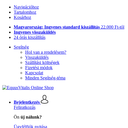
Navigációhoz
Tartalomhoz
Kosárhoz
Magyarország: Ingyenes standard kiszállítás
22.000 Ft-tól
Ingyenes visszaküldés
24 órás kiszállítás
Segítség
Hol van a rendelésem?
Visszaküldés
Szállítási költségek
Fizetési módok
Kapcsolat
Minden Segítség-téma
Bejelentkezés
Feliratkozás
Ön
új nálunk?
Ügyfélfiók nyitása