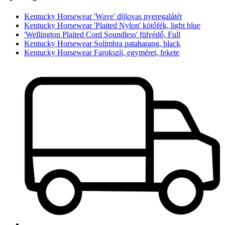
Kentucky Horsewear 'Wave' díjlovas nyeregalátét
Kentucky Horsewear 'Plaited Nylon' kötőfék, light blue
'Wellington Plaited Cord Soundless' fülvédő, Full
Kentucky Horsewear Solimbra pataharang, black
Kentucky Horsewear Farokszíj, egyméret, fekete