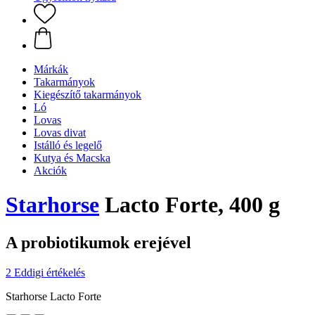
Márkák
Takarmányok
Kiegészítő takarmányok
Ló
Lovas
Lovas divat
Istálló és legelő
Kutya és Macska
Akciók
Starhorse
Lacto Forte, 400 g
A probiotikumok erejével
2 Eddigi értékelés
Starhorse Lacto Forte