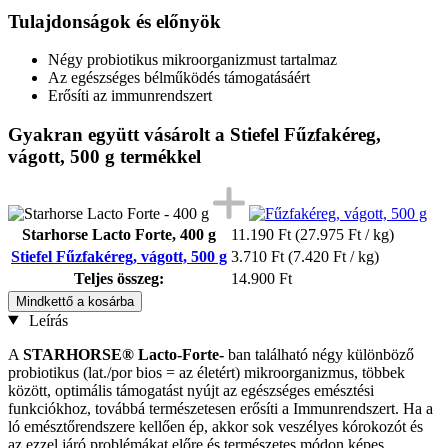
Tulajdonságok és előnyök
Négy probiotikus mikroorganizmust tartalmaz
Az egészséges bélműködés támogatásáért
Erősíti az immunrendszert
Gyakran együtt vásárolt a Stiefel Fűzfakéreg,
vágott, 500 g termékkel
Starhorse Lacto Forte, 400 g
11.190 Ft
(27.975 Ft / kg)
Stiefel Fűzfakéreg, vágott, 500 g
3.710 Ft
(7.420 Ft / kg)
Teljes összeg:
14.900 Ft
Mindkettő a kosárba
Leírás
A
STARHORSE® Lacto-Forte-
ban található négy különböző
probiotikus (lat./por bios = az életért) mikroorganizmus, többek
között, optimális támogatást nyújt az egészséges emésztési
funkciókhoz, továbbá természetesen erősíti a Immunrendszert. Ha a
ló emésztőrendszere kellően ép, akkor sok veszélyes kórokozót és
az ezzel járó problémákat előre és természetes módon képes