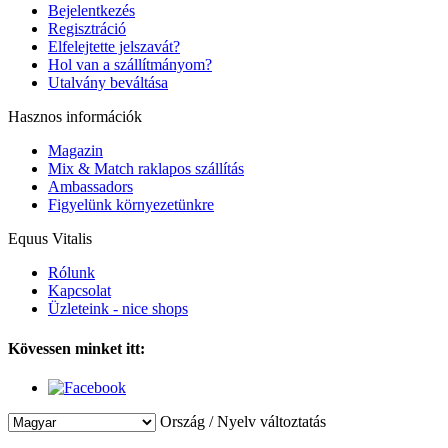
Bejelentkezés
Regisztráció
Elfelejtette jelszavát?
Hol van a szállítmányom?
Utalvány beváltása
Hasznos információk
Magazin
Mix & Match raklapos szállítás
Ambassadors
Figyelünk környezetünkre
Equus Vitalis
Rólunk
Kapcsolat
Üzleteink - nice shops
Kövessen minket itt:
Ország / Nyelv változtatás