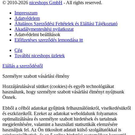
© 2010-2026
niceshops GmbH
- All rights reserved.
Impresszum
Adatvédelem
Általános Szerződési Feltételek és Elállási Tájékoztató
Akadálymentesítési nyilatkozat
Adatvédelmi beállítások
Előfizetéses szerződés lemondása itt
Cég
További niceshops üzletek
Elállás a szerződéstől
Személyre szabott vásárlási élmény
Hozzájárulásával sütiket (cookies) és egyéb technológiákat
használunk, hogy személyre szabott vásárlási élményt nyújtsunk
Önnek.
Ebből a célból adatokat gyűjtünk felhasználóinkról, viselkedésükről
és eszközeikről. Ezeket az adatokat weboldalunk folyamatos
optimalizálására és személyre szabott hirdetések és tartalmak
megjelenítésére, valamint a használati statisztikák elemzésére
használjuk fel. Az Ön titkosított adatait külső szolgáltatókkal is