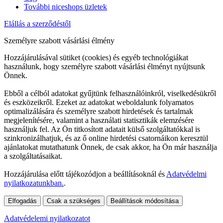
További niceshops üzletek
Elállás a szerződéstől
Személyre szabott vásárlási élmény
Hozzájárulásával sütiket (cookies) és egyéb technológiákat
használunk, hogy személyre szabott vásárlási élményt nyújtsunk
Önnek.
Ebből a célból adatokat gyűjtünk felhasználóinkról, viselkedésükről
és eszközeikről. Ezeket az adatokat weboldalunk folyamatos
optimalizálására és személyre szabott hirdetések és tartalmak
megjelenítésére, valamint a használati statisztikák elemzésére
használjuk fel. Az Ön titkosított adatait külső szolgáltatókkal is
szinkronizálhatjuk, és az ő online hirdetési csatornáikon keresztül
ajánlatokat mutathatunk Önnek, de csak akkor, ha Ön már használja
a szolgáltatásaikat.
Hozzájárulása előtt tájékozódjon a beállításoknál és
Adatvédelmi
nyilatkozatunkban.
.
Elfogadás
Csak a szükséges
Beállítások módosítása
Adatvédelemi nyilatkozatot