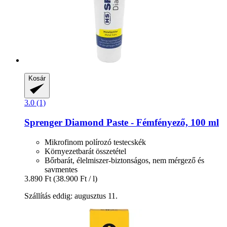
Kosár
3.0 (1)
Sprenger
Diamond Paste -​ Fémfényező, 100 ml
Mikrofinom polírozó testecskék
Környezetbarát összetétel
Bőrbarát, élelmiszer-biztonságos, nem mérgező és
savmentes
3.890 Ft
(38.900 Ft / l)
Szállítás eddig: augusztus 11.