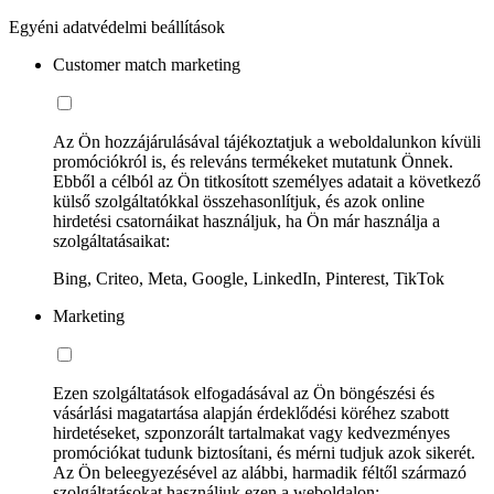
Egyéni adatvédelmi beállítások
Customer match marketing
Az Ön hozzájárulásával tájékoztatjuk a weboldalunkon kívüli
promóciókról is, és releváns termékeket mutatunk Önnek.
Ebből a célból az Ön titkosított személyes adatait a következő
külső szolgáltatókkal összehasonlítjuk, és azok online
hirdetési csatornáikat használjuk, ha Ön már használja a
szolgáltatásaikat:
Bing, Criteo, Meta, Google, LinkedIn, Pinterest, TikTok
Marketing
Ezen szolgáltatások elfogadásával az Ön böngészési és
vásárlási magatartása alapján érdeklődési köréhez szabott
hirdetéseket, szponzorált tartalmakat vagy kedvezményes
promóciókat tudunk biztosítani, és mérni tudjuk azok sikerét.
Az Ön beleegyezésével az alábbi, harmadik féltől származó
szolgáltatásokat használjuk ezen a weboldalon: