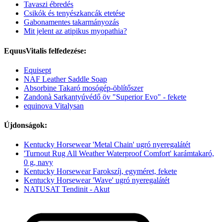
Tavaszi ébredés
Csikók és tenyészkancák etetése
Gabonamentes takarmányozás
Mit jelent az atipikus myopathia?
EquusVitalis felfedezése:
Equisept
NAF Leather Saddle Soap
Absorbine Takaró mosógép-öblítőszer
Zandonà Sarkantyúvédő öv "Superior Evo" - fekete
equinova Vitalysan
Újdonságok:
Kentucky Horsewear 'Metal Chain' ugró nyeregalátét
'Turnout Rug All Weather Waterproof Comfort' karámtakaró,
0 g, navy
Kentucky Horsewear Farokszíj, egyméret, fekete
Kentucky Horsewear 'Wave' ugró nyeregalátét
NATUSAT Tendinit - Akut