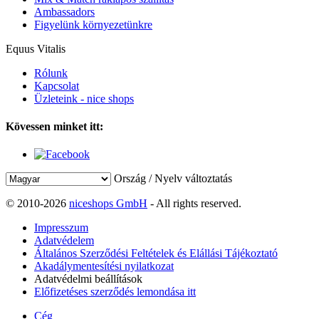
Ambassadors
Figyelünk környezetünkre
Equus Vitalis
Rólunk
Kapcsolat
Üzleteink - nice shops
Kövessen minket itt:
Ország / Nyelv változtatás
© 2010-2026
niceshops GmbH
- All rights reserved.
Impresszum
Adatvédelem
Általános Szerződési Feltételek és Elállási Tájékoztató
Akadálymentesítési nyilatkozat
Adatvédelmi beállítások
Előfizetéses szerződés lemondása itt
Cég