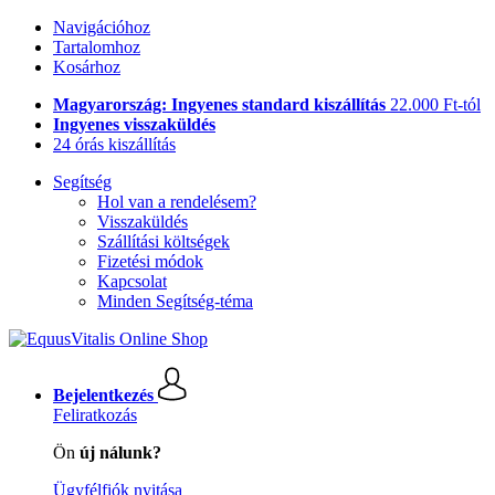
Navigációhoz
Tartalomhoz
Kosárhoz
Magyarország: Ingyenes standard kiszállítás
22.000 Ft-tól
Ingyenes visszaküldés
24 órás kiszállítás
Segítség
Hol van a rendelésem?
Visszaküldés
Szállítási költségek
Fizetési módok
Kapcsolat
Minden Segítség-téma
Bejelentkezés
Feliratkozás
Ön
új nálunk?
Ügyfélfiók nyitása