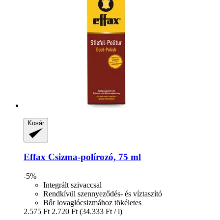
Kosár
Effax
Csizma-​polírozó, 75 ml
-5%
Integrált szivaccsal
Rendkívül szennyeződés- és víztaszító
Bőr lovaglócsizmához tökéletes
2.575 Ft
2.720 Ft
(34.333 Ft / l)