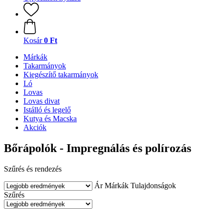
Kosár
0 Ft
Márkák
Takarmányok
Kiegészítő takarmányok
Ló
Lovas
Lovas divat
Istálló és legelő
Kutya és Macska
Akciók
Bőrápolók - Impregnálás és polírozás
Szűrés és rendezés
Ár
Márkák
Tulajdonságok
Szűrés