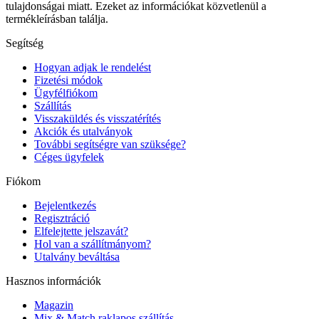
tulajdonságai miatt. Ezeket az információkat közvetlenül a
termékleírásban találja.
Segítség
Hogyan adjak le rendelést
Fizetési módok
Ügyfélfiókom
Szállítás
Visszaküldés és visszatérítés
Akciók és utalványok
További segítségre van szüksége?
Céges ügyfelek
Fiókom
Bejelentkezés
Regisztráció
Elfelejtette jelszavát?
Hol van a szállítmányom?
Utalvány beváltása
Hasznos információk
Magazin
Mix & Match raklapos szállítás