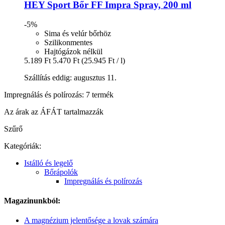
HEY Sport
Bőr FF Impra Spray, 200 ml
-5%
Sima és velúr bőrhöz
Szilikonmentes
Hajtógázok nélkül
5.189 Ft
5.470 Ft
(25.945 Ft / l)
Szállítás eddig: augusztus 11.
Impregnálás és polírozás: 7 termék
Az árak az ÁFÁT tartalmazzák
Szűrő
Kategóriák:
Istálló és legelő
Bőrápolók
Impregnálás és polírozás
Magazinunkból:
A magnézium jelentősége a lovak számára