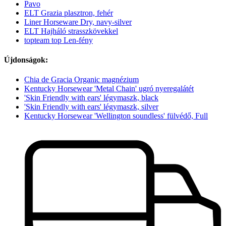
Pavo
ELT Grazia plasztron, fehér
Liner Horseware Dry, navy-silver
ELT Hajháló strasszkövekkel
topteam top Len-fény
Újdonságok:
Chia de Gracia Organic magnézium
Kentucky Horsewear 'Metal Chain' ugró nyeregalátét
'Skin Friendly with ears' légymaszk, black
'Skin Friendly with ears' légymaszk, silver
Kentucky Horsewear 'Wellington soundless' fülvédő, Full