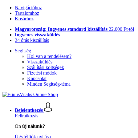
Navigációhoz
Tartalomhoz
Kosárhoz
Magyarország: Ingyenes standard kiszállítás
22.000 Ft-tól
Ingyenes visszaküldés
24 órás kiszállítás
Segítség
Hol van a rendelésem?
Visszaküldés
Szállítási költségek
Fizetési módok
Kapcsolat
Minden Segítség-téma
Bejelentkezés
Feliratkozás
Ön
új nálunk?
Ügyfélfiók nyitása