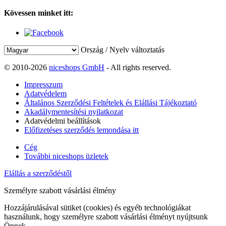
Kövessen minket itt:
Ország / Nyelv változtatás
© 2010-2026
niceshops GmbH
- All rights reserved.
Impresszum
Adatvédelem
Általános Szerződési Feltételek és Elállási Tájékoztató
Akadálymentesítési nyilatkozat
Adatvédelmi beállítások
Előfizetéses szerződés lemondása itt
Cég
További niceshops üzletek
Elállás a szerződéstől
Személyre szabott vásárlási élmény
Hozzájárulásával sütiket (cookies) és egyéb technológiákat
használunk, hogy személyre szabott vásárlási élményt nyújtsunk
Önnek.