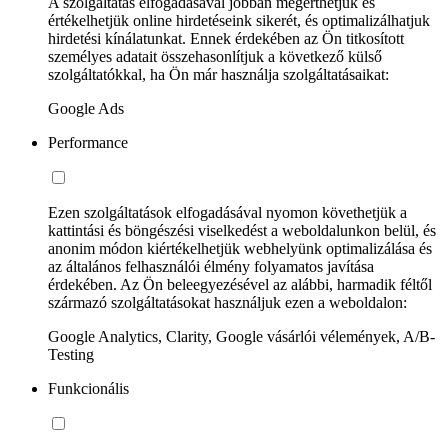
A szolgáltatás elfogadásával jobban megérthetjük és
értékelhetjük online hirdetéseink sikerét, és optimalizálhatjuk
hirdetési kínálatunkat. Ennek érdekében az Ön titkosított
személyes adatait összehasonlítjuk a következő külső
szolgáltatókkal, ha Ön már használja szolgáltatásaikat:
Google Ads
Performance
Ezen szolgáltatások elfogadásával nyomon követhetjük a
kattintási és böngészési viselkedést a weboldalunkon belül, és
anonim módon kiértékelhetjük webhelyünk optimalizálása és
az általános felhasználói élmény folyamatos javítása
érdekében. Az Ön beleegyezésével az alábbi, harmadik féltől
származó szolgáltatásokat használjuk ezen a weboldalon:
Google Analytics, Clarity, Google vásárlói vélemények, A/B-
Testing
Funkcionális