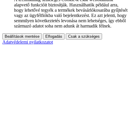
alapvető funkcióit biztosítják. Használhatók például arra,
hogy lehetővé tegyék a termékek bevásárlókosarába gyűjtését
vagy az ügyfélfiókba való bejelentkezést. Ez azt jelenti, hogy
semmilyen következtetés levonása nem lehetséges, így ebből
származó adatot soha nem adunk át harmadik félnek.
Beállítások mentése
Elfogadás
Csak a szükséges
Adatvédelemi nyilatkozatot