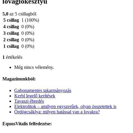
lovaglókesztyű
5,0
az 5 csillagból
5 csillag
1
(100%)
4 csillag
0
(0%)
3 csillag
0
(0%)
2 csillag
0
(0%)
1 csillag
0
(0%)
1
értékelés
Még nincs vélemény.
Magazinunkból:
Gabonamentes takarmányozás
Kerbl legelő kerítések
Tavaszi ébredés
Elektrolitok – amilyen egyszerűek, olyan összetettek is
Ördögcsáklya: milyen hatással van a lovakra?
EquusVitalis felfedezése: