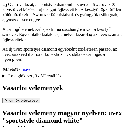
Új Glam-változat, a sportstyle diamond: az uvex a Swarovski®
tervezőivel közösen új designt fejlesztett ki: A kesztyű rögzítőfülén
különböző színű Swarovski® kristályok és gyöngyök csillognak,
egymással versengve.
A csillogó elemek színspektruma összhangban van a kesztyű
színével. Egyedülálló kialakítás, amelyet kizárólag az uvex számára
fejlesztettek ki.
Az új uvex sportstyle diamond egyébként tökéletesen passzol az
uvex suxxeed diamond kobakhoz – csodálatos csillogás a
nyeregben!
Márkák:
uvex
Lovaglókesztyű - Mérettáblázat
Vásárlói vélemények
A termék értékelése
Vásárlói vélemény magyar nyelven: uvex
"sportstyle diamond white"