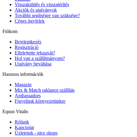
Visszaküldés és visszatérítés
Akciók és utalványok
További segítségre van szüksége?
Céges ügyfelek
Fiókom
Bejelentkezés
Regisztráció
Elfelejtette jelszavát?
Hol van a szállítmányom?
Utalvány beváltása
Hasznos információk
Magazin
Mix & Match raklapos szállítás
Ambassadors
Figyelünk környezetünkre
Equus Vitalis
Rólunk
Kapcsolat
Üzleteink - nice shops