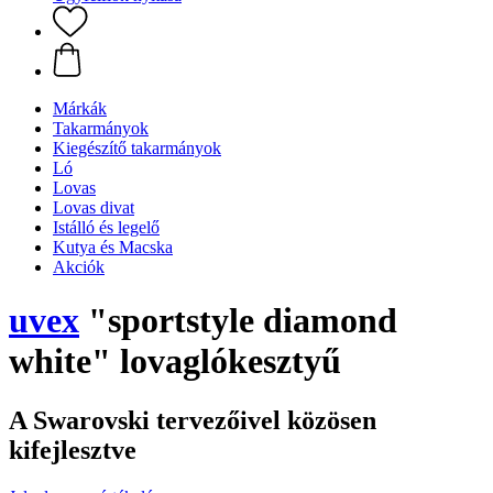
Márkák
Takarmányok
Kiegészítő takarmányok
Ló
Lovas
Lovas divat
Istálló és legelő
Kutya és Macska
Akciók
uvex
"sportstyle diamond
white" lovaglókesztyű
A Swarovski tervezőivel közösen
kifejlesztve