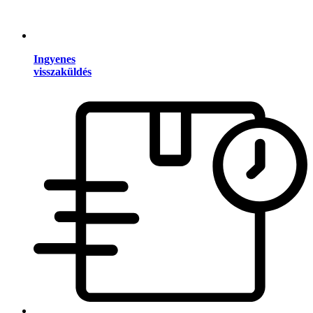
Ingyenes
visszaküldés