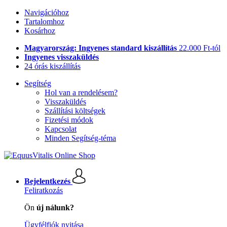
Navigációhoz
Tartalomhoz
Kosárhoz
Magyarország: Ingyenes standard kiszállítás
22.000 Ft-tól
Ingyenes visszaküldés
24 órás kiszállítás
Segítség
Hol van a rendelésem?
Visszaküldés
Szállítási költségek
Fizetési módok
Kapcsolat
Minden Segítség-téma
Bejelentkezés
Feliratkozás
Ön
új nálunk?
Ügyfélfiók nyitása