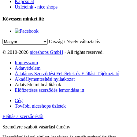
Kapcsolat
Üzleteink - nice shops
Kövessen minket itt:
Ország / Nyelv változtatás
© 2010-2026
niceshops GmbH
- All rights reserved.
Impresszum
Adatvédelem
Általános Szerződési Feltételek és Elállási Tájékoztató
Akadálymentesítési nyilatkozat
Adatvédelmi beállítások
Előfizetéses szerződés lemondása itt
Cég
További niceshops üzletek
Elállás a szerződéstől
Személyre szabott vásárlási élmény