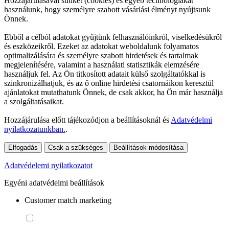
Hozzájárulásával sütiket (cookies) és egyéb technológiákat
használunk, hogy személyre szabott vásárlási élményt nyújtsunk
Önnek.
Ebből a célból adatokat gyűjtünk felhasználóinkról, viselkedésükről
és eszközeikről. Ezeket az adatokat weboldalunk folyamatos
optimalizálására és személyre szabott hirdetések és tartalmak
megjelenítésére, valamint a használati statisztikák elemzésére
használjuk fel. Az Ön titkosított adatait külső szolgáltatókkal is
szinkronizálhatjuk, és az ő online hirdetési csatornáikon keresztül
ajánlatokat mutathatunk Önnek, de csak akkor, ha Ön már használja
a szolgáltatásaikat.
Hozzájárulása előtt tájékozódjon a beállításoknál és
Adatvédelmi
nyilatkozatunkban.
.
Elfogadás
Csak a szükséges
Beállítások módosítása
Adatvédelemi nyilatkozatot
Egyéni adatvédelmi beállítások
Customer match marketing