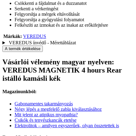
Csökkenti a fájdalmat és a duzzanatot
Serkenti a vérkeringést
Felgyorsítja a mérgek eltávolítását
Felgyorsítja a gyógyulási folyamatot
Felkészíti az izmokat és az inakat az erőkifejtésre
Márkák:
VEREDUS
VEREDUS ínvédő - Mérettáblázat
A termék értékelése
Vásárlói vélemény magyar nyelven:
VEREDUS MAGNETIK 4 hours Rear
istálló kamásli kék
Magazinunkból:
Gabonamentes takarmányozás
Négy lépés a megfelelő zabla kiválasztásához
Mit jelent az atipikus myopathia?
Csikók és tenyészkancák etetése
Elektrolitok – amilyen egyszerűek, olyan összetettek is