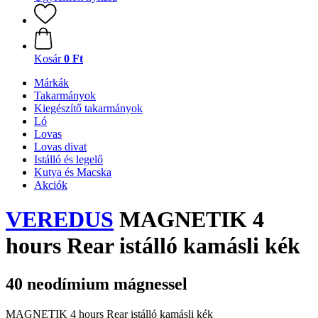
Kosár
0 Ft
Márkák
Takarmányok
Kiegészítő takarmányok
Ló
Lovas
Lovas divat
Istálló és legelő
Kutya és Macska
Akciók
VEREDUS
MAGNETIK 4
hours Rear istálló kamásli kék
40 neodímium mágnessel
MAGNETIK 4 hours Rear istálló kamásli kék