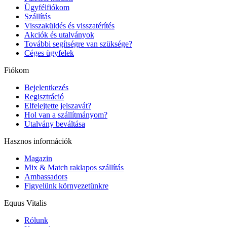
Ügyfélfiókom
Szállítás
Visszaküldés és visszatérítés
Akciók és utalványok
További segítségre van szüksége?
Céges ügyfelek
Fiókom
Bejelentkezés
Regisztráció
Elfelejtette jelszavát?
Hol van a szállítmányom?
Utalvány beváltása
Hasznos információk
Magazin
Mix & Match raklapos szállítás
Ambassadors
Figyelünk környezetünkre
Equus Vitalis
Rólunk