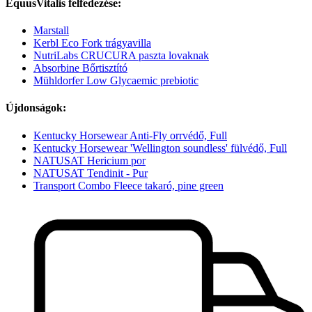
EquusVitalis felfedezése:
Marstall
Kerbl Eco Fork trágyavilla
NutriLabs CRUCURA paszta lovaknak
Absorbine Bőrtisztító
Mühldorfer Low Glycaemic prebiotic
Újdonságok:
Kentucky Horsewear Anti-Fly orrvédő, Full
Kentucky Horsewear 'Wellington soundless' fülvédő, Full
NATUSAT Hericium por
NATUSAT Tendinit - Pur
Transport Combo Fleece takaró, pine green