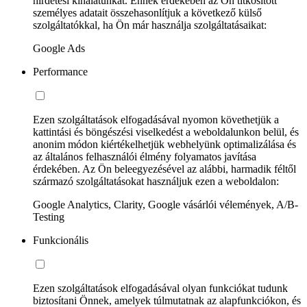
hirdetési kínálatunkat. Ennek érdekében az Ön titkosított
személyes adatait összehasonlítjuk a következő külső
szolgáltatókkal, ha Ön már használja szolgáltatásaikat:
Google Ads
Performance
Ezen szolgáltatások elfogadásával nyomon követhetjük a
kattintási és böngészési viselkedést a weboldalunkon belül, és
anonim módon kiértékelhetjük webhelyünk optimalizálása és
az általános felhasználói élmény folyamatos javítása
érdekében. Az Ön beleegyezésével az alábbi, harmadik féltől
származó szolgáltatásokat használjuk ezen a weboldalon:
Google Analytics, Clarity, Google vásárlói vélemények, A/B-
Testing
Funkcionális
Ezen szolgáltatások elfogadásával olyan funkciókat tudunk
biztosítani Önnek, amelyek túlmutatnak az alapfunkciókon, és