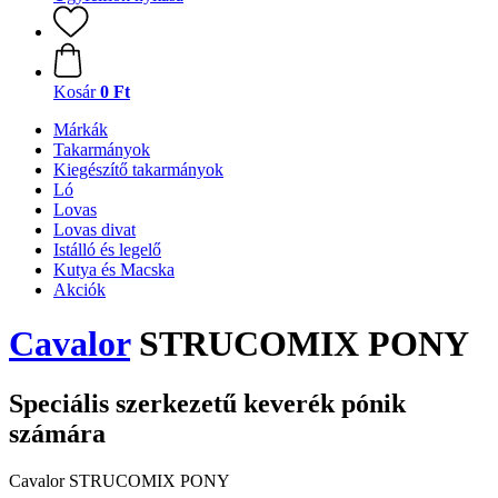
Kosár
0 Ft
Márkák
Takarmányok
Kiegészítő takarmányok
Ló
Lovas
Lovas divat
Istálló és legelő
Kutya és Macska
Akciók
Cavalor
STRUCOMIX PONY
Speciális szerkezetű keverék pónik
számára
Cavalor STRUCOMIX PONY