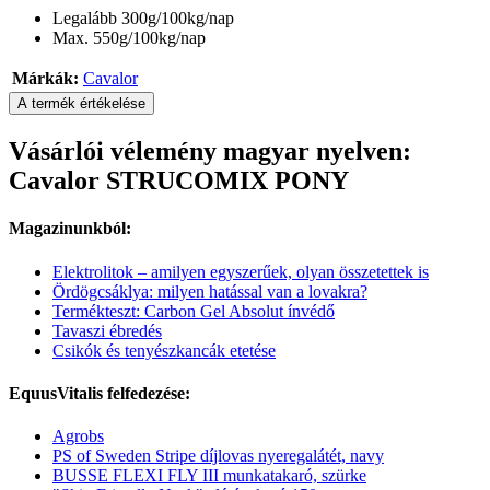
Legalább 300g/100kg/nap
Max. 550g/100kg/nap
Márkák:
Cavalor
A termék értékelése
Vásárlói vélemény magyar nyelven:
Cavalor STRUCOMIX PONY
Magazinunkból:
Elektrolitok – amilyen egyszerűek, olyan összetettek is
Ördögcsáklya: milyen hatással van a lovakra?
Termékteszt: Carbon Gel Absolut ínvédő
Tavaszi ébredés
Csikók és tenyészkancák etetése
EquusVitalis felfedezése:
Agrobs
PS of Sweden Stripe díjlovas nyeregalátét, navy
BUSSE FLEXI FLY III munkatakaró, szürke