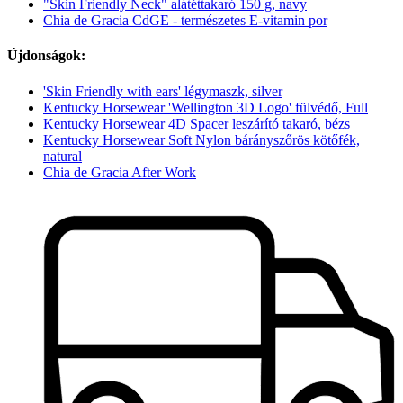
"Skin Friendly Neck" alátéttakaró 150 g, navy
Chia de Gracia CdGE - természetes E-vitamin por
Újdonságok:
'Skin Friendly with ears' légymaszk, silver
Kentucky Horsewear 'Wellington 3D Logo' fülvédő, Full
Kentucky Horsewear 4D Spacer leszárító takaró, bézs
Kentucky Horsewear Soft Nylon bárányszőrös kötőfék,
natural
Chia de Gracia After Work