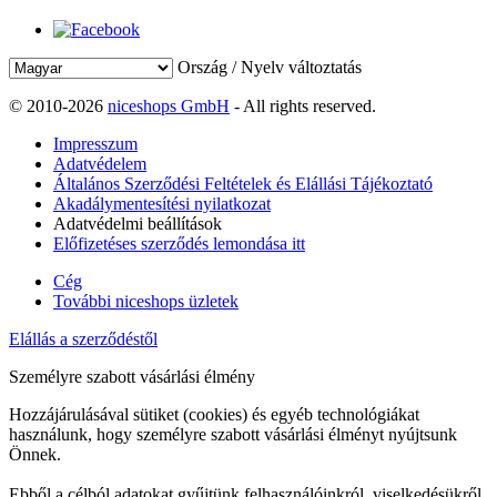
Ország / Nyelv változtatás
© 2010-2026
niceshops GmbH
- All rights reserved.
Impresszum
Adatvédelem
Általános Szerződési Feltételek és Elállási Tájékoztató
Akadálymentesítési nyilatkozat
Adatvédelmi beállítások
Előfizetéses szerződés lemondása itt
Cég
További niceshops üzletek
Elállás a szerződéstől
Személyre szabott vásárlási élmény
Hozzájárulásával sütiket (cookies) és egyéb technológiákat
használunk, hogy személyre szabott vásárlási élményt nyújtsunk
Önnek.
Ebből a célból adatokat gyűjtünk felhasználóinkról, viselkedésükről