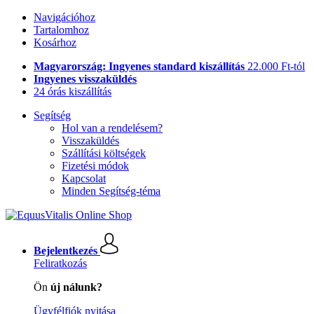
Navigációhoz
Tartalomhoz
Kosárhoz
Magyarország: Ingyenes standard kiszállítás
22.000 Ft-tól
Ingyenes visszaküldés
24 órás kiszállítás
Segítség
Hol van a rendelésem?
Visszaküldés
Szállítási költségek
Fizetési módok
Kapcsolat
Minden Segítség-téma
Bejelentkezés
Feliratkozás
Ön
új nálunk?
Ügyfélfiók nyitása