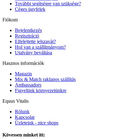
További segítségre van szüksége?
Céges ügyfelek
Fiókom
Bejelentkezés
Regisztráció
Elfelejtette jelszavát?
Hol van a szállítmányom?
Utalvány beváltása
Hasznos információk
Magazin
Mix & Match raklapos szállítás
Ambassadors
Figyelünk környezetünkre
Equus Vitalis
Rólunk
Kapcsolat
Üzleteink - nice shops
Kövessen minket itt: