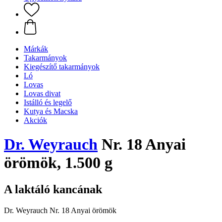
Márkák
Takarmányok
Kiegészítő takarmányok
Ló
Lovas
Lovas divat
Istálló és legelő
Kutya és Macska
Akciók
Dr. Weyrauch
Nr. 18 Anyai
örömök, 1.500 g
A laktáló kancának
Dr. Weyrauch Nr. 18 Anyai örömök