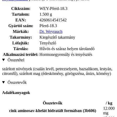
Cikkszám:
WEY-Pferd-18.3
Tartalom:
1.500 g
EAN:
4260614541542
Gyártói szám:
Pferd-18.3
Márkák:
Dr. Weyrauch
Takarmány:
Kiegészítő takarmány
Lófajták:
Tenyészló
Tárolás:
Hűvös és száraz helyen tárolandó
Alkalmazási terület:
Hormonegyensúly és tenyésztés
Összetétel
szárított növények (csalán levél, petrezselyem, bazsalikom, lestyán,
citromfű), szárított mag (édeskömény, görögszéna, ánizs, kömény)
Összetevők
Adalékanyagok
Összetevők
/ kg
12.000
cink aminosav-khelát hidratált formában (3b606)
mg