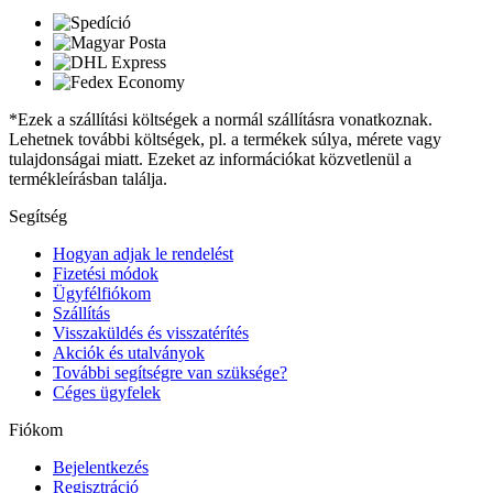
*Ezek a szállítási költségek a normál szállításra vonatkoznak.
Lehetnek további költségek, pl. a termékek súlya, mérete vagy
tulajdonságai miatt. Ezeket az információkat közvetlenül a
termékleírásban találja.
Segítség
Hogyan adjak le rendelést
Fizetési módok
Ügyfélfiókom
Szállítás
Visszaküldés és visszatérítés
Akciók és utalványok
További segítségre van szüksége?
Céges ügyfelek
Fiókom
Bejelentkezés
Regisztráció