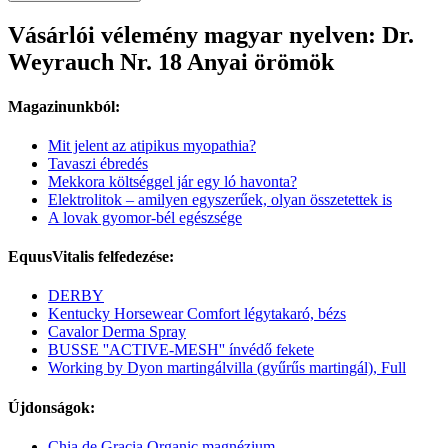
Vásárlói vélemény magyar nyelven: Dr.
Weyrauch Nr. 18 Anyai örömök
Magazinunkból:
Mit jelent az atipikus myopathia?
Tavaszi ébredés
Mekkora költséggel jár egy ló havonta?
Elektrolitok – amilyen egyszerűek, olyan összetettek is
A lovak gyomor-bél egészsége
EquusVitalis felfedezése:
DERBY
Kentucky Horsewear Comfort légytakaró, bézs
Cavalor Derma Spray
BUSSE ''ACTIVE-MESH'' ínvédő fekete
Working by Dyon martingálvilla (gyűrűs martingál), Full
Újdonságok:
Chia de Gracia Organic magnézium