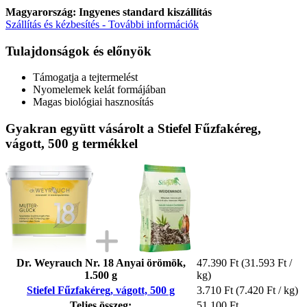
Magyarország: Ingyenes standard kiszállítás
Szállítás és kézbesítés - További információk
Tulajdonságok és előnyök
Támogatja a tejtermelést
Nyomelemek kelát formájában
Magas biológiai hasznosítás
Gyakran együtt vásárolt a Stiefel Fűzfakéreg,
vágott, 500 g termékkel
Dr. Weyrauch Nr. 18 Anyai örömök,
47.390 Ft
(31.593 Ft /
1.500 g
kg)
Stiefel Fűzfakéreg, vágott, 500 g
3.710 Ft
(7.420 Ft / kg)
Teljes összeg:
51.100 Ft