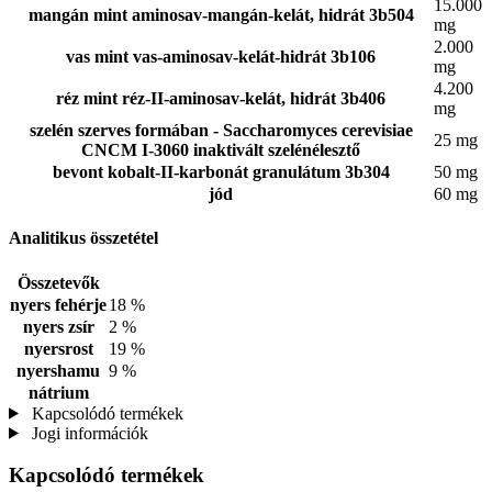
15.000
mangán mint aminosav-mangán-kelát, hidrát 3b504
mg
2.000
vas mint vas-aminosav-kelát-hidrát 3b106
mg
4.200
réz mint réz-II-aminosav-kelát, hidrát 3b406
mg
szelén szerves formában - Saccharomyces cerevisiae
25 mg
CNCM I-3060 inaktivált szelénélesztő
bevont kobalt-II-karbonát granulátum 3b304
50 mg
jód
60 mg
Analitikus összetétel
Összetevők
nyers fehérje
18 %
nyers zsír
2 %
nyersrost
19 %
nyershamu
9 %
nátrium
Kapcsolódó termékek
Jogi információk
Kapcsolódó termékek