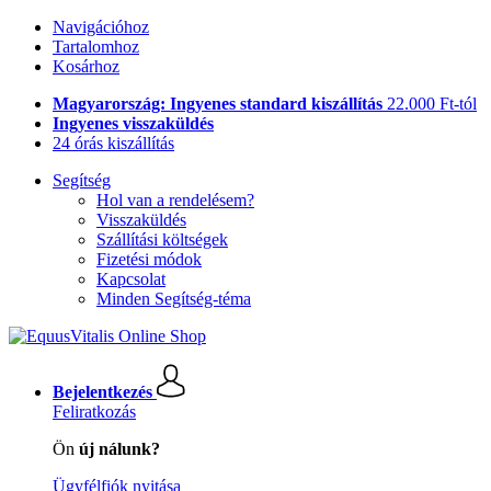
Navigációhoz
Tartalomhoz
Kosárhoz
Magyarország: Ingyenes standard kiszállítás
22.000 Ft-tól
Ingyenes visszaküldés
24 órás kiszállítás
Segítség
Hol van a rendelésem?
Visszaküldés
Szállítási költségek
Fizetési módok
Kapcsolat
Minden Segítség-téma
Bejelentkezés
Feliratkozás
Ön
új nálunk?
Ügyfélfiók nyitása