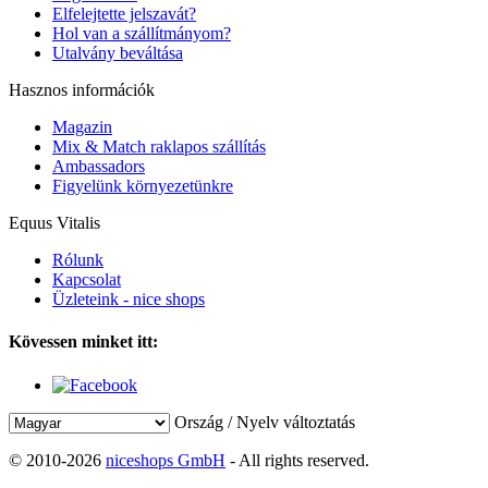
Elfelejtette jelszavát?
Hol van a szállítmányom?
Utalvány beváltása
Hasznos információk
Magazin
Mix & Match raklapos szállítás
Ambassadors
Figyelünk környezetünkre
Equus Vitalis
Rólunk
Kapcsolat
Üzleteink - nice shops
Kövessen minket itt:
Ország / Nyelv változtatás
© 2010-2026
niceshops GmbH
- All rights reserved.