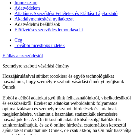
Impresszum
Adatvédelem
Általános Szerződési Feltételek és Elállási Tájékoztató
Akadálymentesítési nyilatkozat
Adatvédelmi beállítások
Előfizetéses szerződés lemondása itt
Cég
További niceshops üzletek
Elállás a szerződéstől
Személyre szabott vásárlási élmény
Hozzájárulásával sütiket (cookies) és egyéb technológiákat
használunk, hogy személyre szabott vásárlási élményt nyújtsunk
Önnek.
Ebből a célból adatokat gyűjtünk felhasználóinkról, viselkedésükről
és eszközeikről. Ezeket az adatokat weboldalunk folyamatos
optimalizálására és személyre szabott hirdetések és tartalmak
megjelenítésére, valamint a használati statisztikák elemzésére
használjuk fel. Az Ön titkosított adatait külső szolgáltatókkal is
szinkronizálhatjuk, és az ő online hirdetési csatornáikon keresztül
ajánlatokat mutathatunk Önnek, de csak akkor, ha Ön már használja