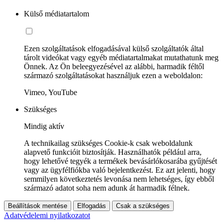
Külső médiatartalom
Ezen szolgáltatások elfogadásával külső szolgáltatók által
tárolt videókat vagy egyéb médiatartalmakat mutathatunk meg
Önnek. Az Ön beleegyezésével az alábbi, harmadik féltől
származó szolgáltatásokat használjuk ezen a weboldalon:
Vimeo, YouTube
Szükséges
Mindig aktív
A technikailag szükséges Cookie-k csak weboldalunk
alapvető funkcióit biztosítják. Használhatók például arra,
hogy lehetővé tegyék a termékek bevásárlókosarába gyűjtését
vagy az ügyfélfiókba való bejelentkezést. Ez azt jelenti, hogy
semmilyen következtetés levonása nem lehetséges, így ebből
származó adatot soha nem adunk át harmadik félnek.
Beállítások mentése
Elfogadás
Csak a szükséges
Adatvédelemi nyilatkozatot