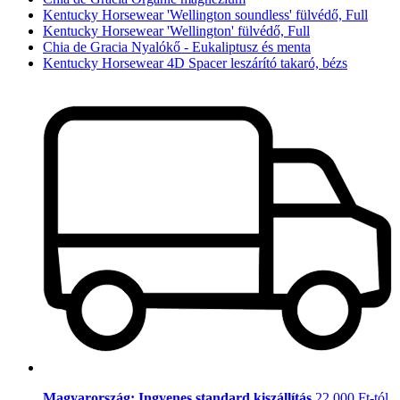
Kentucky Horsewear 'Wellington soundless' fülvédő, Full
Kentucky Horsewear 'Wellington' fülvédő, Full
Chia de Gracia Nyalókő - Eukaliptusz és menta
Kentucky Horsewear 4D Spacer leszárító takaró, bézs
Magyarország: Ingyenes standard kiszállítás
22.000 Ft-tól