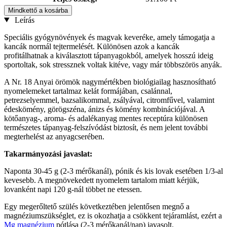
Mindkettő a kosárba
Leírás
Speciális gyógynövények és magvak keveréke, amely támogatja a
kancák normál tejtermelését. Különösen azok a kancák
profitálhatnak a kiválasztott tápanyagokból, amelyek hosszú ideig
sportoltak, sok stressznek voltak kitéve, vagy már többszörös anyák.
A Nr. 18 Anyai örömök nagymértékben biológiailag hasznosítható
nyomelemeket tartalmaz kelát formájában, csalánnal,
petrezselyemmel, bazsalikommal, zsályával, citromfűvel, valamint
édeskömény, görögszéna, ánizs és kömény kombinációjával. A
kötőanyag-, aroma- és adalékanyag mentes receptúra ​​különösen
természetes tápanyag-felszívódást biztosít, és nem jelent további
megterhelést az anyagcserében.
Takarmányozási javaslat:
Naponta 30-45 g (2-3 mérőkanál), pónik ​​és kis lovak esetében 1/3-al
kevesebb. A megnövekedett nyomelem tartalom miatt kérjük,
lovanként napi 120 g-nál többet ne etessen.
Egy megerőltető szülés következtében jelentősen megnő a
magnéziumszükséglet, ez is okozhatja a csökkent tejáramlást, ezért a
Mg magnézium
pótlása (2-3 mérőkanál/nap) javasolt.