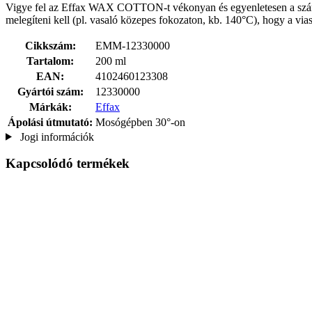
Vigye fel az Effax WAX COTTON-t vékonyan és egyenletesen a száraz
melegíteni kell (pl. vasaló közepes fokozaton, kb. 140°C), hogy a viasz
Cikkszám:
EMM-12330000
Tartalom:
200 ml
EAN:
4102460123308
Gyártói szám:
12330000
Márkák:
Effax
Ápolási útmutató:
Mosógépben 30°-on
Jogi információk
Kapcsolódó termékek