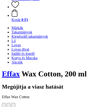
Kosár
0 Ft
Márkák
Takarmányok
Kiegészítő takarmányok
Ló
Lovas
Lovas divat
Istálló és legelő
Kutya és Macska
Akciók
Effax
Wax Cotton, 200 ml
Megújítja a viasz hatását
Effax Wax Cotton