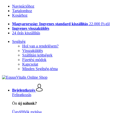
Navigációhoz
Tartalomhoz
Kosárhoz
Magyarország: Ingyenes standard kiszállítás
22.000 Ft-tól
Ingyenes visszaküldés
24 órás kiszállítás
Segítség
Hol van a rendelésem?
Visszaküldés
Szállítási költségek
Fizetési módok
Kapcsolat
Minden Segítség-téma
Bejelentkezés
Feliratkozás
Ön
új nálunk?
Ügyfélfiók nyitása