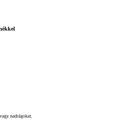
mékkel
t vagy nadrágokat.