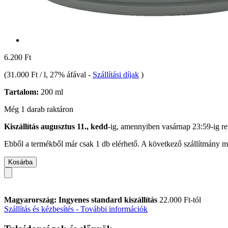
6.200 Ft
(
31.000 Ft / l
, 27% áfával
-
Szállítási díjak
)
Tartalom:
200 ml
Még 1 darab raktáron
Kiszállítás augusztus 11., kedd
-ig, amennyiben
vasárnap 23:59-ig
re
Ebből a termékből már csak 1 db elérhető. A következő szállítmány má
Kosárba
Magyarország: Ingyenes standard kiszállítás
22.000 Ft-tól
Szállítás és kézbesítés - További információk