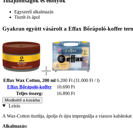
Tulajdonságok és előnyök
Egyszerű alkalmazás
Tisztít és ápol
Gyakran együtt vásárolt a Effax Bőrápoló-koffer ter
Effax Wax Cotton, 200 ml
6.200 Ft
(31.000 Ft / l)
Effax Bőrápoló-koffer
10.690 Ft
Teljes összeg:
16.890 Ft
Mindkettő a kosárba
Leírás
A Wax-Cotton tisztítja, ápolja és újra impregnálja a viaszos kabátoka
Alkalmazás: