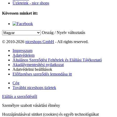
Üzleteink - nice shops
Kövessen minket itt:
Ország / Nyelv változtatás
© 2010-2026
niceshops GmbH
- All rights reserved.
Impresszum
Adatvédelem
Általános Szerződési Feltételek és Elállási Tájékoztató
Akadálymentesítési nyilatkozat
Adatvédelmi beállítások
Előfizetéses szerződés lemondása itt
Cég
További niceshops üzletek
Elállás a szerződéstől
Személyre szabott vásárlási élmény
Hozzájárulásával sütiket (cookies) és egyéb technológiákat