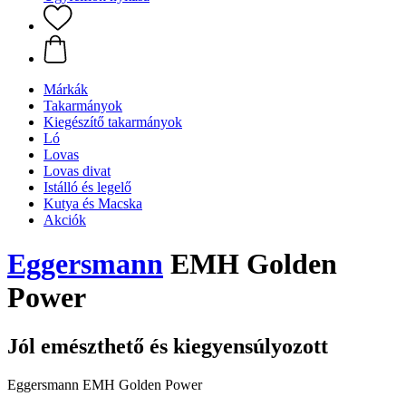
Márkák
Takarmányok
Kiegészítő takarmányok
Ló
Lovas
Lovas divat
Istálló és legelő
Kutya és Macska
Akciók
Eggersmann
EMH Golden
Power
Jól emészthető és kiegyensúlyozott
Eggersmann EMH Golden Power