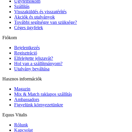
Ügyfélfiókom
Szállítás
Visszaküldés és visszatérítés
Akciók és utalványok
További segítségre van szüksége?
Céges ügyfelek
Fiókom
Bejelentkezés
Regisztráció
Elfelejtette jelszavát?
Hol van a szállítmányom?
Utalvány beváltása
Hasznos információk
Magazin
Mix & Match raklapos szállítás
Ambassadors
Figyelünk környezetünkre
Equus Vitalis
Rólunk
Kapcsolat