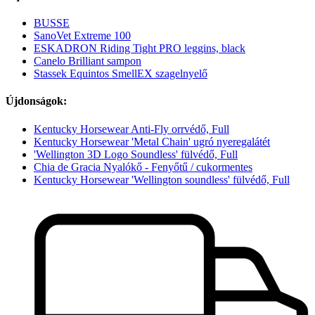
BUSSE
SanoVet Extreme 100
ESKADRON Riding Tight PRO leggins, black
Canelo Brilliant sampon
Stassek Equintos SmellEX szagelnyelő
Újdonságok:
Kentucky Horsewear Anti-Fly orrvédő, Full
Kentucky Horsewear 'Metal Chain' ugró nyeregalátét
'Wellington 3D Logo Soundless' fülvédő, Full
Chia de Gracia Nyalókő - Fenyőtű / cukormentes
Kentucky Horsewear 'Wellington soundless' fülvédő, Full