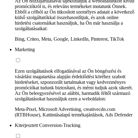
Az Ön hozzájárulásával tájékoztatjuk a weboldalunkon kívüli
promóciókról is, és releváns termékeket mutatunk Önnek.
Ebből a célból az Ön titkosított személyes adatait a következő
külső szolgáltatókkal összehasonlítjuk, és azok online
hirdetési csatornáikat használjuk, ha Ön már használja a
szolgáltatásaikat:
Bing, Criteo, Meta, Google, LinkedIn, Pinterest, TikTok
Marketing
Ezen szolgáltatások elfogadásával az Ön böngészési és
vásárlási magatartása alapján érdeklődési köréhez szabott
hirdetéseket, szponzorált tartalmakat vagy kedvezményes
promóciókat tudunk biztosítani, és mérni tudjuk azok sikerét.
Az Ön beleegyezésével az alábbi, harmadik féltől származó
szolgáltatásokat használjuk ezen a weboldalon:
Meta-Pixel, Microsoft Advertising, creativecdn.com
(RTBHouse), Kattintásalapú termékajánlások, Ads Defender
Kiterjesztett Conversion-Tracking