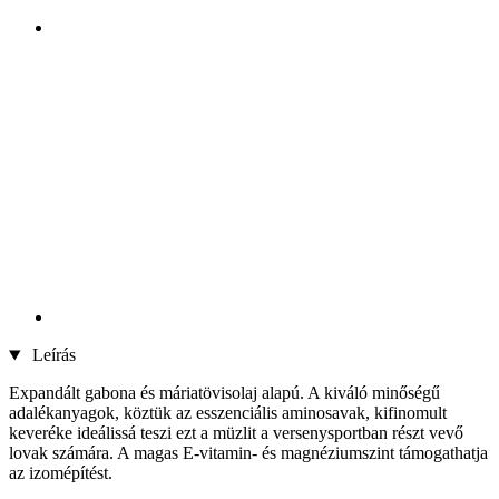
Leírás
Expandált gabona és máriatövisolaj alapú. A kiváló minőségű
adalékanyagok, köztük az esszenciális aminosavak, kifinomult
keveréke ideálissá teszi ezt a müzlit a versenysportban részt vevő
lovak számára. A magas E-vitamin- és magnéziumszint támogathatja
az izomépítést.