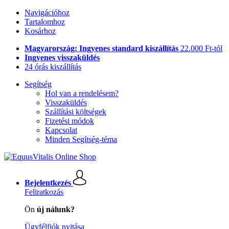
Navigációhoz
Tartalomhoz
Kosárhoz
Magyarország: Ingyenes standard kiszállítás
22.000 Ft-tól
Ingyenes visszaküldés
24 órás kiszállítás
Segítség
Hol van a rendelésem?
Visszaküldés
Szállítási költségek
Fizetési módok
Kapcsolat
Minden Segítség-téma
Bejelentkezés
Feliratkozás
Ön
új nálunk?
Ügyfélfiók nyitása