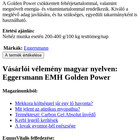
A Golden Power csökkentett fehérjetartalommal, valamint
megnövelt energia- és vitamintartalommal rendelkezik. Kiváló a
meglévő adag javítására, és ha szükséges, egyedüli takarmányként is
használható.
Etetési ajánlás:
Nehéz munka esetén 200-400 g/100 kg testtömeg/nap
Márkák:
Eggersmann
A termék értékelése
Vásárlói vélemény magyar nyelven:
Eggersmann EMH Golden Power
Magazinunkból:
Mekkora költséggel jár egy ló havonta?
Mit jelent az atipikus myopathia?
Termékteszt: Carbon Gel Absolut ínvédő
Kerbl legelő kerítések
A lovak gyomor-bél egészsége
EquusVitalis felfedezése: