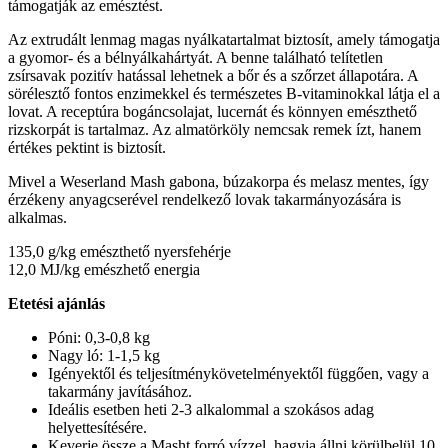
támogatják az emésztést.
Az extrudált lenmag magas nyálkatartalmat biztosít, amely támogatja
a gyomor- és a bélnyálkahártyát. A benne található telítetlen
zsírsavak pozitív hatással lehetnek a bőr és a szőrzet állapotára. A
sörélesztő fontos enzimekkel és természetes B-vitaminokkal látja el a
lovat. A receptúra bogáncsolajat, lucernát és könnyen emészthető
rizskorpát is tartalmaz. Az almatörköly nemcsak remek ízt, hanem
értékes pektint is biztosít.
Mivel a Weserland Mash gabona, búzakorpa és melasz mentes, így
érzékeny anyagcserével rendelkező lovak takarmányozására is
alkalmas.
135,0 g/kg emészthető nyersfehérje
12,0 MJ/kg emészhető energia
Etetési ajánlás
Póni: 0,3-0,8 kg
Nagy ló: 1-1,5 kg
Igényektől és teljesítménykövetelményektől függően, vagy a
takarmány javításához.
Ideális esetben heti 2-3 alkalommal a szokásos adag
helyettesítésére.
Keverje össze a Masht forró vízzel, hagyja állni körülbelül 10