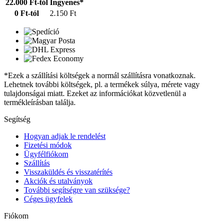
22.000 Ft-tól
Ingyenes*
0 Ft-tól
2.150 Ft
*Ezek a szállítási költségek a normál szállításra vonatkoznak.
Lehetnek további költségek, pl. a termékek súlya, mérete vagy
tulajdonságai miatt. Ezeket az információkat közvetlenül a
termékleírásban találja.
Segítség
Hogyan adjak le rendelést
Fizetési módok
Ügyfélfiókom
Szállítás
Visszaküldés és visszatérítés
Akciók és utalványok
További segítségre van szüksége?
Céges ügyfelek
Fiókom