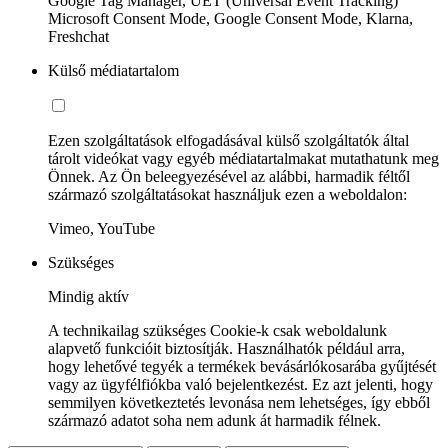
Google Tag Manager, UET (Universal Event Tracking)
Microsoft Consent Mode, Google Consent Mode, Klarna,
Freshchat
Külső médiatartalom
Ezen szolgáltatások elfogadásával külső szolgáltatók által
tárolt videókat vagy egyéb médiatartalmakat mutathatunk meg
Önnek. Az Ön beleegyezésével az alábbi, harmadik féltől
származó szolgáltatásokat használjuk ezen a weboldalon:
Vimeo, YouTube
Szükséges
Mindig aktív
A technikailag szükséges Cookie-k csak weboldalunk
alapvető funkcióit biztosítják. Használhatók például arra,
hogy lehetővé tegyék a termékek bevásárlókosarába gyűjtését
vagy az ügyfélfiókba való bejelentkezést. Ez azt jelenti, hogy
semmilyen következtetés levonása nem lehetséges, így ebből
származó adatot soha nem adunk át harmadik félnek.