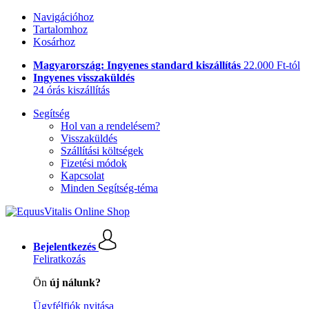
Navigációhoz
Tartalomhoz
Kosárhoz
Magyarország: Ingyenes standard kiszállítás
22.000 Ft-tól
Ingyenes visszaküldés
24 órás kiszállítás
Segítség
Hol van a rendelésem?
Visszaküldés
Szállítási költségek
Fizetési módok
Kapcsolat
Minden Segítség-téma
Bejelentkezés
Feliratkozás
Ön
új nálunk?
Ügyfélfiók nyitása