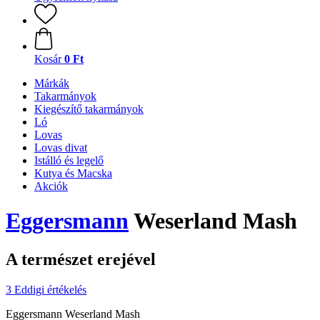
Kosár
0 Ft
Márkák
Takarmányok
Kiegészítő takarmányok
Ló
Lovas
Lovas divat
Istálló és legelő
Kutya és Macska
Akciók
Eggersmann
Weserland Mash
A természet erejével
3 Eddigi értékelés
Eggersmann Weserland Mash