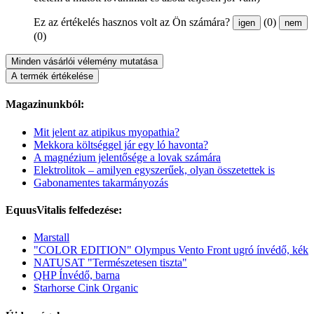
Ez az értékelés hasznos volt az Ön számára?
(0)
igen
nem
(0)
Minden vásárlói vélemény mutatása
A termék értékelése
Magazinunkból:
Mit jelent az atipikus myopathia?
Mekkora költséggel jár egy ló havonta?
A magnézium jelentősége a lovak számára
Elektrolitok – amilyen egyszerűek, olyan összetettek is
Gabonamentes takarmányozás
EquusVitalis felfedezése:
Marstall
"COLOR EDITION" Olympus Vento Front ugró ínvédő, kék
NATUSAT "Természetesen tiszta"
QHP Ínvédő, barna
Starhorse Cink Organic