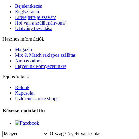
Bejelentkezés
Regisztráció
Elfelejtette jelszavát?
Hol van a szállítmányom?
Utalvány beváltása
Hasznos információk
Magazin
Mix & Match raklapos szállítás
Ambassadors
Figyelünk környezetünkre
Equus Vitalis
Rólunk
Kapcsolat
Üzleteink - nice shops
Kövessen minket itt:
Ország / Nyelv változtatás