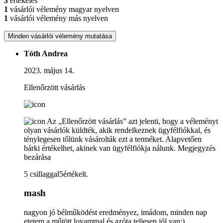
3
értékelés
1
vásárlói vélemény magyar nyelven
1
vásárlói vélemény más nyelven
Minden vásárlói vélemény mutatása
Tóth Andrea
2023. május 14.
Ellenőrzött vásárlás
Az „Ellenőrzött vásárlás” azt jelenti, hogy a véleményt
olyan vásárlók küldték, akik rendelkeznek ügyfélfiókkal, és
ténylegesen tőlünk vásárolták ezt a terméket. Alapvetően
bárki értékelhet, akinek van ügyfélfiókja nálunk.
Megjegyzés
bezárása
5 csillaggal5értékelt.
mash
nagyon jó bélműködést eredményez, imádom, minden nap
etetem a műtött lovammal és azóta teljesen jól van:)