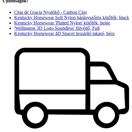
Újdonságok:
Chia de Gracia Nyalókő - Carbon Clay
Kentucky Horsewear Soft Nylon bárányszőrös kötőfék, black
Kentucky Horsewear 'Plaited Nylon' kötőfék, beige
'Wellington 3D Logo Soundless' fülvédő, Full
Kentucky Horsewear 4D Spacer leszárító takaró, bézs