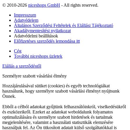
© 2010-2026
niceshops GmbH
- All rights reserved.
Impresszum
Adatvédelem
Általános Szerződési Feltételek és Elállási Tájékoztató
Akadálymentesítési nyilatkozat
Adatvédelmi beállítások
Előfizetéses szerződés lemondása itt
Cég
További niceshops üzletek
Elállás a szerződéstől
Személyre szabott vásárlási élmény
Hozzájárulásával sütiket (cookies) és egyéb technológiákat
használunk, hogy személyre szabott vásárlási élményt nyújtsunk
Önnek.
Ebből a célból adatokat gyűjtünk felhasználóinkról, viselkedésükről
és eszközeikről. Ezeket az adatokat weboldalunk folyamatos
optimalizálására és személyre szabott hirdetések és tartalmak
megjelenítésére, valamint a használati statisztikák elemzésére
használjuk fel. Az Ön titkosított adatait külső szolgáltatókkal is