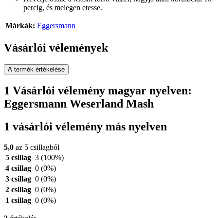
percig, és melegen etesse.
Márkák:
Eggersmann
Vásárlói vélemények
A termék értékelése
1 Vásárlói vélemény magyar nyelven:
Eggersmann Weserland Mash
1 vásárlói vélemény más nyelven
5,0
az 5 csillagból
5 csillag
3
(100%)
4 csillag
0
(0%)
3 csillag
0
(0%)
2 csillag
0
(0%)
1 csillag
0
(0%)