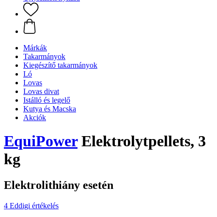
Márkák
Takarmányok
Kiegészítő takarmányok
Ló
Lovas
Lovas divat
Istálló és legelő
Kutya és Macska
Akciók
EquiPower
Elektrolytpellets, 3
kg
Elektrolithiány esetén
4 Eddigi értékelés