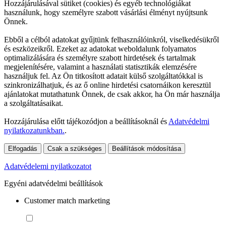
Hozzájárulásával sütiket (cookies) és egyéb technológiákat
használunk, hogy személyre szabott vásárlási élményt nyújtsunk
Önnek.
Ebből a célból adatokat gyűjtünk felhasználóinkról, viselkedésükről
és eszközeikről. Ezeket az adatokat weboldalunk folyamatos
optimalizálására és személyre szabott hirdetések és tartalmak
megjelenítésére, valamint a használati statisztikák elemzésére
használjuk fel. Az Ön titkosított adatait külső szolgáltatókkal is
szinkronizálhatjuk, és az ő online hirdetési csatornáikon keresztül
ajánlatokat mutathatunk Önnek, de csak akkor, ha Ön már használja
a szolgáltatásaikat.
Hozzájárulása előtt tájékozódjon a beállításoknál és
Adatvédelmi
nyilatkozatunkban.
.
Elfogadás
Csak a szükséges
Beállítások módosítása
Adatvédelemi nyilatkozatot
Egyéni adatvédelmi beállítások
Customer match marketing