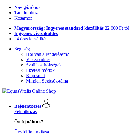
Navigációhoz
Tartalomhoz
Kosárhoz
Magyarország: Ingyenes standard kiszállítás
22.000 Ft-tól
Ingyenes visszaküldés
24 órás kiszállítás
Segítség
Hol van a rendelésem?
Visszaküldés
Szállítási költségek
Fizetési módok
Kapcsolat
Minden Segítség-téma
Bejelentkezés
Feliratkozás
Ön
új nálunk?
Ügyfélfiók nyitása