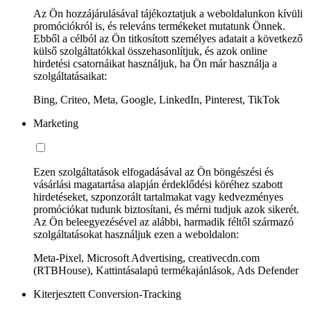
Az Ön hozzájárulásával tájékoztatjuk a weboldalunkon kívüli
promóciókról is, és releváns termékeket mutatunk Önnek.
Ebből a célból az Ön titkosított személyes adatait a következő
külső szolgáltatókkal összehasonlítjuk, és azok online
hirdetési csatornáikat használjuk, ha Ön már használja a
szolgáltatásaikat:
Bing, Criteo, Meta, Google, LinkedIn, Pinterest, TikTok
Marketing
Ezen szolgáltatások elfogadásával az Ön böngészési és
vásárlási magatartása alapján érdeklődési köréhez szabott
hirdetéseket, szponzorált tartalmakat vagy kedvezményes
promóciókat tudunk biztosítani, és mérni tudjuk azok sikerét.
Az Ön beleegyezésével az alábbi, harmadik féltől származó
szolgáltatásokat használjuk ezen a weboldalon:
Meta-Pixel, Microsoft Advertising, creativecdn.com
(RTBHouse), Kattintásalapú termékajánlások, Ads Defender
Kiterjesztett Conversion-Tracking