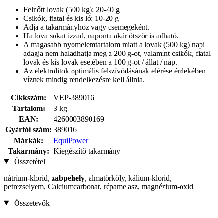
Felnőtt lovak (500 kg): 20-40 g
Csikók, fiatal és kis ló: 10-20 g
Adja a takarmányhoz vagy csemegeként.
Ha lova sokat izzad, naponta akár ötször is adható.
A magasabb nyomelemtartalom miatt a lovak (500 kg) napi
adagja nem haladhatja meg a 200 g-ot, valamint csikók, fiatal
lovak és kis lovak esetében a 100 g-ot / állat / nap.
Az elektrolitok optimális felszívódásának elérése érdekében
víznek mindig rendelkezésre kell állnia.
Cikkszám:
VEP-389016
Tartalom:
3 kg
EAN:
4260003890169
Gyártói szám:
389016
Márkák:
EquiPower
Takarmány:
Kiegészítő takarmány
Összetétel
nátrium-klorid,
zabpehely
, almatörköly, kálium-klorid,
petrezselyem, Calciumcarbonat, répamelasz, magnézium-oxid
Összetevők