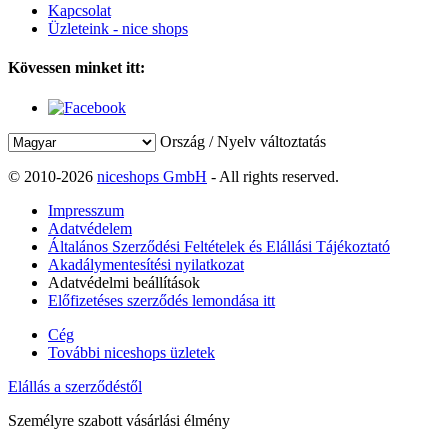
Kapcsolat
Üzleteink - nice shops
Kövessen minket itt:
Ország / Nyelv változtatás
© 2010-2026
niceshops GmbH
- All rights reserved.
Impresszum
Adatvédelem
Általános Szerződési Feltételek és Elállási Tájékoztató
Akadálymentesítési nyilatkozat
Adatvédelmi beállítások
Előfizetéses szerződés lemondása itt
Cég
További niceshops üzletek
Elállás a szerződéstől
Személyre szabott vásárlási élmény