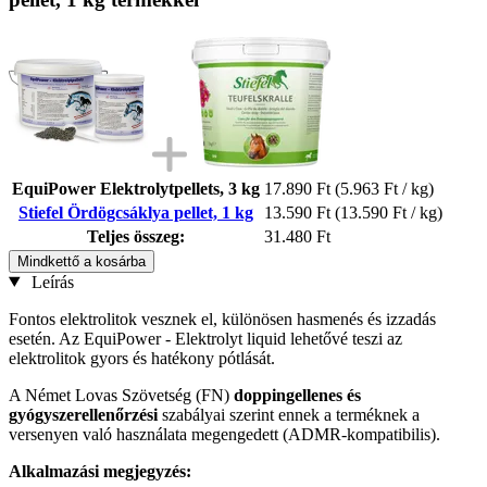
EquiPower Elektrolytpellets, 3 kg
17.890 Ft
(5.963 Ft / kg)
Stiefel Ördögcsáklya pellet, 1 kg
13.590 Ft
(13.590 Ft / kg)
Teljes összeg:
31.480 Ft
Mindkettő a kosárba
Leírás
Fontos elektrolitok vesznek el, különösen hasmenés és izzadás
esetén. Az EquiPower - Elektrolyt liquid lehetővé teszi az
elektrolitok gyors és hatékony pótlását.
A Német Lovas Szövetség (FN)
doppingellenes és
gyógyszerellenőrzési
szabályai szerint ennek a terméknek a
versenyen való használata megengedett (ADMR-kompatibilis).
Alkalmazási megjegyzés: