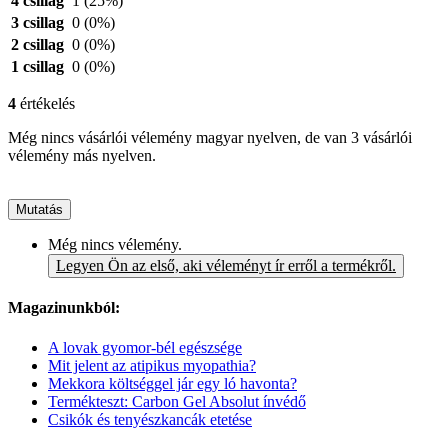
4 csillag
1
(25%)
3 csillag
0
(0%)
2 csillag
0
(0%)
1 csillag
0
(0%)
4
értékelés
Még nincs vásárlói vélemény magyar nyelven, de van 3 vásárlói
vélemény más nyelven.
Mutatás
Még nincs vélemény.
Legyen Ön az első, aki véleményt ír erről a termékről.
Magazinunkból:
A lovak gyomor-bél egészsége
Mit jelent az atipikus myopathia?
Mekkora költséggel jár egy ló havonta?
Termékteszt: Carbon Gel Absolut ínvédő
Csikók és tenyészkancák etetése