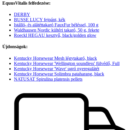
EquusVitalis felfedezése:
DERBY
BUSSE LUCY fejpánt, kék
Istálló- és alátéttakaró FauxFur béléssel, 100 g
Waldhausen Nordic kültéri takaró, 50 g, fekete
Roeckl HEGAU kesztyű, black/golden glow
Újdonságok:
Kentucky Horsewear Mesh légytakaró, black
Kentucky Horsewear 'Wellington soundless' fülvédő, Full
Kentucky Horsewear 'Wave' ugró nyeregalátét
Kentucky Horsewear Solimbra pataharang, black
NATUSAT Spirulina platensis pellets