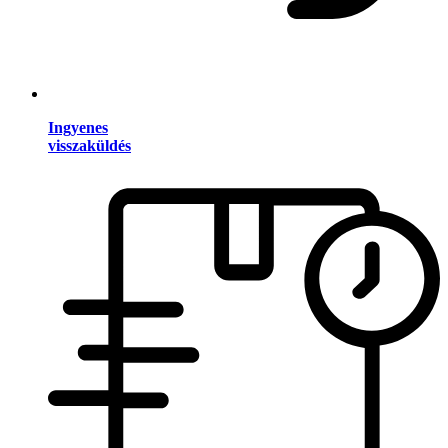
Ingyenes
visszaküldés