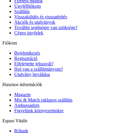
Fizetési módok
Ügyfélfiókom
Szállítás
Visszaküldés és visszatérítés
Akciók és utalványok
További segítségre van szüksége?
Céges ügyfelek
Fiókom
Bejelentkezés
Regisztráció
Elfelejtette jelszavát?
Hol van a szállítmányom?
Utalvány beváltása
Hasznos információk
Magazin
Mix & Match raklapos szállítás
Ambassadors
Figyelünk környezetünkre
Equus Vitalis
Rólunk