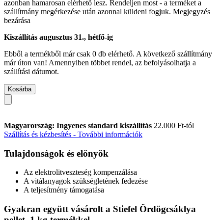
azonban hamarosan elérhető lesz. Rendeljen most - a terméket a
szállítmány megérkezése után azonnal küldeni fogjuk.
Megjegyzés
bezárása
Kiszállítás augusztus 31., hétfő-ig
Ebből a termékből már csak 0 db elérhető. A következő szállítmány
már úton van! Amennyiben többet rendel, az befolyásolhatja a
szállítási dátumot.
Kosárba
Magyarország: Ingyenes standard kiszállítás
22.000 Ft-tól
Szállítás és kézbesítés - További információk
Tulajdonságok és előnyök
Az elektrolitveszteség kompenzálása
A vitálanyagok szükségletének fedezése
A teljesítmény támogatása
Gyakran együtt vásárolt a Stiefel Ördögcsáklya
pellet, 1 kg termékkel