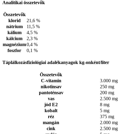
Analitikai összetevők
Összetevők
klorid
21,6 %
nátrium
11,5 %
kálium
4,5 %
kálcium
2,3 %
magnézium
0,4 %
foszfor
0,1 %
Táplálkozásfiziológiai adalékanyagok kg-onként/liter
Összetevők
C-vitamin
3.000 mg
nikotinsav
250 mg
pantoténsav
200 mg
vas
2.500 mg
jód E2
8 mg
kobalt
5 mg
réz
375 mg
mangán
2.000 mg
cink
2.500 mg