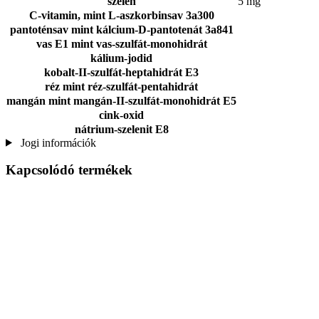
szelén
5 mg
C-vitamin, mint L-aszkorbinsav 3a300
pantoténsav mint kálcium-D-pantotenát 3a841
vas E1 mint vas-szulfát-monohidrát
kálium-jodid
kobalt-II-szulfát-heptahidrát E3
réz mint réz-szulfát-pentahidrát
mangán mint mangán-II-szulfát-monohidrát E5
cink-oxid
nátrium-szelenit E8
Jogi információk
Kapcsolódó termékek