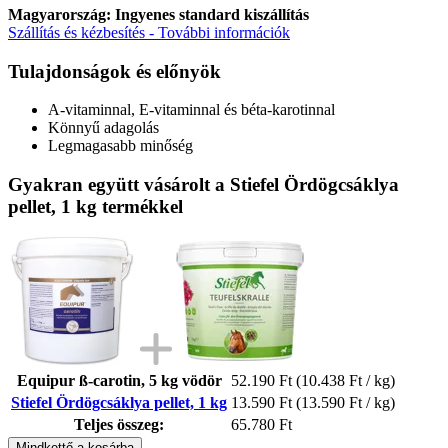
Magyarország: Ingyenes standard kiszállítás
Szállítás és kézbesítés - További információk
Tulajdonságok és előnyök
A-vitaminnal, E-vitaminnal és béta-karotinnal
Könnyű adagolás
Legmagasabb minőség
Gyakran együtt vásárolt a Stiefel Ördögcsáklya
pellet, 1 kg termékkel
Equipur ß-carotin, 5 kg vödör
52.190 Ft
(10.438 Ft / kg)
Stiefel Ördögcsáklya pellet, 1 kg
13.590 Ft
(13.590 Ft / kg)
Teljes összeg:
65.780 Ft
Mindkettő a kosárba