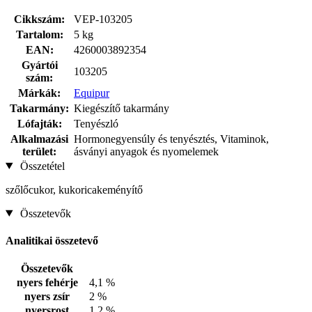
Cikkszám:
VEP-103205
Tartalom:
5 kg
EAN:
4260003892354
Gyártói
103205
szám:
Márkák:
Equipur
Takarmány:
Kiegészítő takarmány
Lófajták:
Tenyészló
Alkalmazási
Hormonegyensúly és tenyésztés, Vitaminok,
terület:
ásványi anyagok és nyomelemek
Összetétel
szőlőcukor, kukoricakeményítő
Összetevők
Analitikai összetevő
Összetevők
nyers fehérje
4,1 %
nyers zsír
2 %
nyersrost
1,2 %