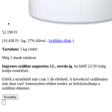
52.190 Ft
(
10.438 Ft / kg
, 27% áfával
-
Szállítási díjak
)
Tartalom:
5 kg vödör
Még 1 darab raktáron
Ingyenes szállítás augusztus 12., szerda-ig
, ha
hétfő 23:59 óráig
leadja rendelését.
Ebből a termékből már csak 1 db elérhető. A következő szállítmány
már úton van! Amennyiben többet rendel, az befolyásolhatja a
szállítási dátumot.
Kosárba