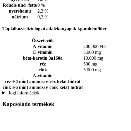
Rohöle und -fette
0 %
nyershamu
2,3 %
nátrium
0,2 %
Táplálkozásfiziológiai adalékanyagok kg-onként/liter
Összetevők
A-vitamin
200.000 NE
E-vitamin
5.000 mg
béta-karotin 3a160a
10.000 mg
réz
500 mg
cink
5.000 mg
A-vitamin
réz E4 mint aminosav-réz-kelát-hidrát
cink E6 mint aminosav-cink-kelát-hidrát
Jogi információk
Kapcsolódó termékek