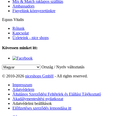
Mix & Match raklapos szállítás
Ambassadors
Figyelünk környezetünkre
Equus Vitalis
Rólunk
Kapcsolat
Üzleteink - nice shops
Kövessen minket itt:
Ország / Nyelv változtatás
© 2010-2026
niceshops GmbH
- All rights reserved.
Impresszum
Adatvédelem
Általános Szerződési Feltételek és Elállási Tájékoztató
Akadálymentesítési nyilatkozat
Adatvédelmi beállítások
Előfizetéses szerződés lemondása itt