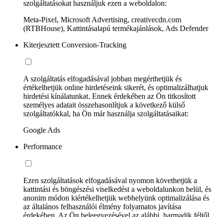
szolgáltatásokat használjuk ezen a weboldalon:
Meta-Pixel, Microsoft Advertising, creativecdn.com
(RTBHouse), Kattintásalapú termékajánlások, Ads Defender
Kiterjesztett Conversion-Tracking
A szolgáltatás elfogadásával jobban megérthetjük és
értékelhetjük online hirdetéseink sikerét, és optimalizálhatjuk
hirdetési kínálatunkat. Ennek érdekében az Ön titkosított
személyes adatait összehasonlítjuk a következő külső
szolgáltatókkal, ha Ön már használja szolgáltatásaikat:
Google Ads
Performance
Ezen szolgáltatások elfogadásával nyomon követhetjük a
kattintási és böngészési viselkedést a weboldalunkon belül, és
anonim módon kiértékelhetjük webhelyünk optimalizálása és
az általános felhasználói élmény folyamatos javítása
érdekében. Az Ön beleegyezésével az alábbi, harmadik féltől