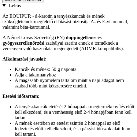
Leírás
Az EQUIPUR - ß-karotin a tenyészkancák és mének
szükségleteinek megfelelő ellátásást biztosítja A- és E-vitaminnal,
valamint béta-karotinnal.
A Német Lovas Szövetség (FN)
doppingellenes és
gyógyszerellenőrzési
szabályai szerint ennek a terméknek a
versenyen való használata megengedett (ADMR-kompatibilis).
Alkalmazási javaslat:
Kancák és mének: 50 g naponta
Adja a takarmányhoz
A magasabb nyomelem tartalom miatt a napi adagot nem
szabad több mint kétszeresére emelni.
Etetési időtartam:
A tenyészkancák etetését 2 hónappal a megtermékenyítés előtt
kell elkezdeni, és a vemhesség első 2-4 hónapjában fenn kell
tartani.
A mének esetében az etetést szintén 2 hónappal az első
fedeztetés előtt kell elkezdeni, és a párzási időszak alatt fenn
kell tartani.