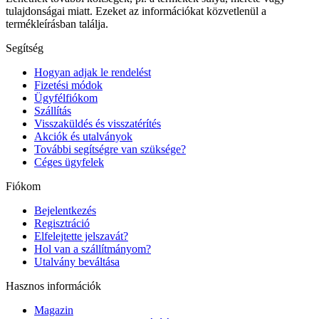
tulajdonságai miatt. Ezeket az információkat közvetlenül a
termékleírásban találja.
Segítség
Hogyan adjak le rendelést
Fizetési módok
Ügyfélfiókom
Szállítás
Visszaküldés és visszatérítés
Akciók és utalványok
További segítségre van szüksége?
Céges ügyfelek
Fiókom
Bejelentkezés
Regisztráció
Elfelejtette jelszavát?
Hol van a szállítmányom?
Utalvány beváltása
Hasznos információk
Magazin