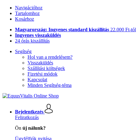
Navigációhoz
Tartalomhoz
Kosárhoz
Magyarország: Ingyenes standard kiszállítás
22.000 Ft-tól
Ingyenes visszaküldés
24 órás kiszállítás
Segítség
Hol van a rendelésem?
Visszaküldés
Szállítási költségek
Fizetési módok
Kapcsolat
Minden Segítség-téma
Bejelentkezés
Feliratkozás
Ön
új nálunk?
Ügyfélfiók nyitása