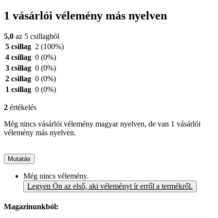
1 vásárlói vélemény más nyelven
5,0
az 5 csillagból
5 csillag
2
(100%)
4 csillag
0
(0%)
3 csillag
0
(0%)
2 csillag
0
(0%)
1 csillag
0
(0%)
2
értékelés
Még nincs vásárlói vélemény magyar nyelven, de van 1 vásárlói
vélemény más nyelven.
Mutatás
Még nincs vélemény.
Legyen Ön az első, aki véleményt ír erről a termékről.
Magazinunkból: