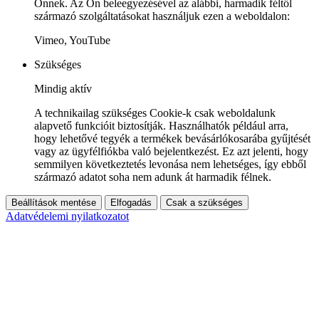
Önnek. Az Ön beleegyezésével az alábbi, harmadik féltől
származó szolgáltatásokat használjuk ezen a weboldalon:
Vimeo, YouTube
Szükséges
Mindig aktív
A technikailag szükséges Cookie-k csak weboldalunk
alapvető funkcióit biztosítják. Használhatók például arra,
hogy lehetővé tegyék a termékek bevásárlókosarába gyűjtését
vagy az ügyfélfiókba való bejelentkezést. Ez azt jelenti, hogy
semmilyen következtetés levonása nem lehetséges, így ebből
származó adatot soha nem adunk át harmadik félnek.
Beállítások mentése
Elfogadás
Csak a szükséges
Adatvédelemi nyilatkozatot