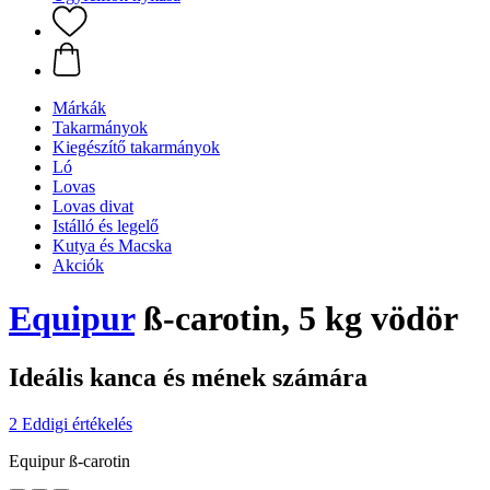
Márkák
Takarmányok
Kiegészítő takarmányok
Ló
Lovas
Lovas divat
Istálló és legelő
Kutya és Macska
Akciók
Equipur
ß-carotin, 5 kg vödör
Ideális kanca és mének számára
2 Eddigi értékelés
Equipur ß-carotin