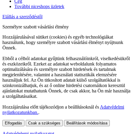
Cég
További niceshops üzletek
Elállás a szerződéstől
Személyre szabott vásárlási élmény
Hozzájárulásával sütiket (cookies) és egyéb technológiákat
használunk, hogy személyre szabott vásárlási élményt nyújtsunk
Önnek.
Ebből a célból adatokat gyűjtünk felhasználóinkról, viselkedésükről
és eszközeikről. Ezeket az adatokat weboldalunk folyamatos
optimalizálására és személyre szabott hirdetések és tartalmak
megjelenítésére, valamint a használati statisztikák elemzésére
használjuk fel. Az Ön titkosított adatait külső szolgáltatókkal is
szinkronizálhatjuk, és az ő online hirdetési csatornáikon keresztül
ajánlatokat mutathatunk Önnek, de csak akkor, ha Ön már használja
a szolgáltatásaikat.
Hozzájárulása előtt tájékozódjon a beállításoknál és
Adatvédelmi
nyilatkozatunkban.
.
Elfogadás
Csak a szükséges
Beállítások módosítása
Adatvédelemi nyilatkozatot