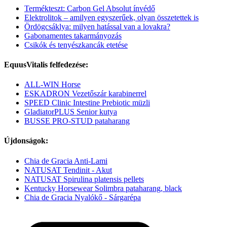
Termékteszt: Carbon Gel Absolut ínvédő
Elektrolitok – amilyen egyszerűek, olyan összetettek is
Ördögcsáklya: milyen hatással van a lovakra?
Gabonamentes takarmányozás
Csikók és tenyészkancák etetése
EquusVitalis felfedezése:
ALL-WIN Horse
ESKADRON Vezetőszár karabinerrel
SPEED Clinic Intestine Prebiotic müzli
GladiatorPLUS Senior kutya
BUSSE PRO-STUD pataharang
Újdonságok:
Chia de Gracia Anti-Lami
NATUSAT Tendinit - Akut
NATUSAT Spirulina platensis pellets
Kentucky Horsewear Solimbra pataharang, black
Chia de Gracia Nyalókő - Sárgarépa