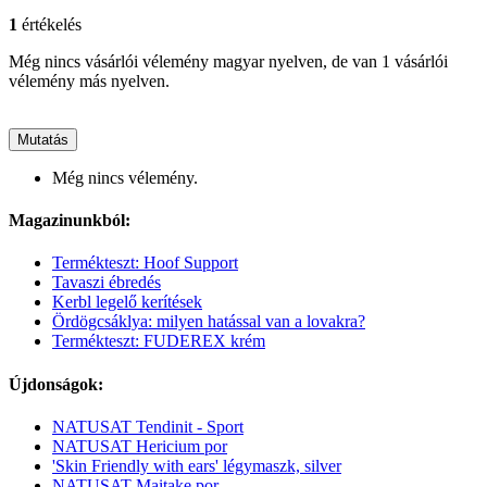
1
értékelés
Még nincs vásárlói vélemény magyar nyelven, de van 1 vásárlói
vélemény más nyelven.
Mutatás
Még nincs vélemény.
Magazinunkból:
Termékteszt: Hoof Support
Tavaszi ébredés
Kerbl legelő kerítések
Ördögcsáklya: milyen hatással van a lovakra?
Termékteszt: FUDEREX krém
Újdonságok:
NATUSAT Tendinit - Sport
NATUSAT Hericium por
'Skin Friendly with ears' légymaszk, silver
NATUSAT Maitake por