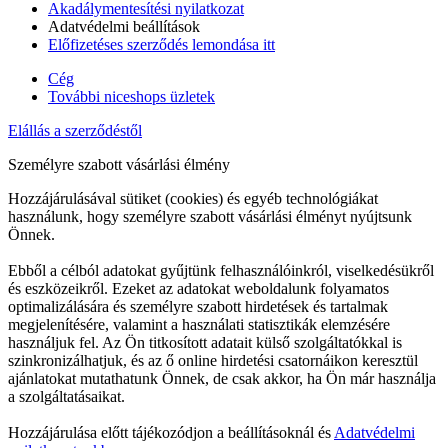
Akadálymentesítési nyilatkozat
Adatvédelmi beállítások
Előfizetéses szerződés lemondása itt
Cég
További niceshops üzletek
Elállás a szerződéstől
Személyre szabott vásárlási élmény
Hozzájárulásával sütiket (cookies) és egyéb technológiákat
használunk, hogy személyre szabott vásárlási élményt nyújtsunk
Önnek.
Ebből a célból adatokat gyűjtünk felhasználóinkról, viselkedésükről
és eszközeikről. Ezeket az adatokat weboldalunk folyamatos
optimalizálására és személyre szabott hirdetések és tartalmak
megjelenítésére, valamint a használati statisztikák elemzésére
használjuk fel. Az Ön titkosított adatait külső szolgáltatókkal is
szinkronizálhatjuk, és az ő online hirdetési csatornáikon keresztül
ajánlatokat mutathatunk Önnek, de csak akkor, ha Ön már használja
a szolgáltatásaikat.
Hozzájárulása előtt tájékozódjon a beállításoknál és
Adatvédelmi