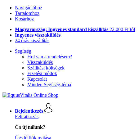
Navigációhoz
Tartalomhoz
Kosárhoz
Magyarország: Ingyenes standard kiszállítás
22.000 Ft-tól
Ingyenes visszaküldés
24 órás kiszállítás
Segítség
Hol van a rendelésem?
Visszaküldés
Szállítási költségek
Fizetési módok
Kapcsolat
Minden Segítség-téma
Bejelentkezés
Feliratkozás
Ön
új nálunk?
Ügyfélfiók nyitása