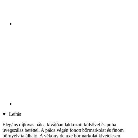
Leírás
Elegáns díjlovas pálca kiválóan lakkozott külsővel és puha
üvegszálas betéttel. A pálca végén fonott bőrmarkolat és finom
bőrnyelv található. A vékony deluxe bőrmarkolat kivételesen