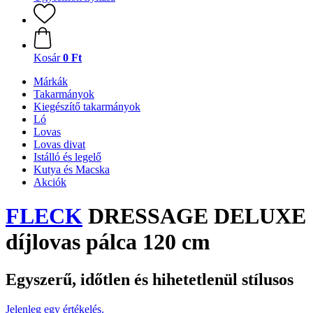
Kosár
0 Ft
Márkák
Takarmányok
Kiegészítő takarmányok
Ló
Lovas
Lovas divat
Istálló és legelő
Kutya és Macska
Akciók
FLECK
DRESSAGE DELUXE
díjlovas pálca 120 cm
Egyszerű, időtlen és hihetetlenül stílusos
Jelenleg egy értékelés.