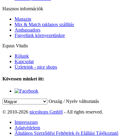
Hasznos információk
Magazin
Mix & Match raklapos szállítás
Ambassadors
Figyelünk környezetünkre
Equus Vitalis
Rólunk
Kapcsolat
Üzleteink - nice shops
Kövessen minket itt:
Ország / Nyelv változtatás
© 2010-2026
niceshops GmbH
- All rights reserved.
Impresszum
Adatvédelem
Általános Szerződési Feltételek és Elállási Tájékoztató