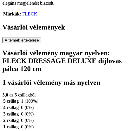
elegáns megjelenést biztosít.
Márkák:
FLECK
Vásárlói vélemények
A termék értékelése
Vásárlói vélemény magyar nyelven:
FLECK DRESSAGE DELUXE díjlovas
pálca 120 cm
1 vásárlói vélemény más nyelven
5,0
az 5 csillagból
5 csillag
1
(100%)
4 csillag
0
(0%)
3 csillag
0
(0%)
2 csillag
0
(0%)
1 csillag
0
(0%)