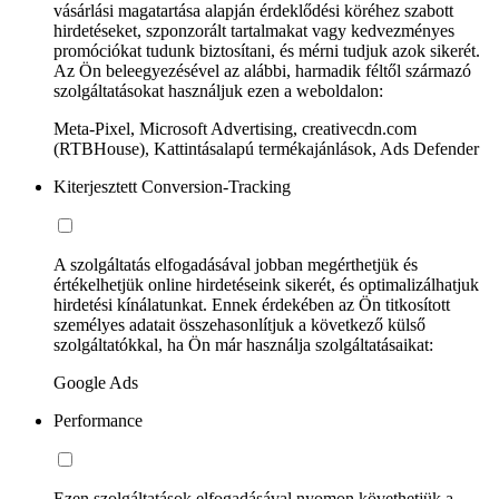
vásárlási magatartása alapján érdeklődési köréhez szabott
hirdetéseket, szponzorált tartalmakat vagy kedvezményes
promóciókat tudunk biztosítani, és mérni tudjuk azok sikerét.
Az Ön beleegyezésével az alábbi, harmadik féltől származó
szolgáltatásokat használjuk ezen a weboldalon:
Meta-Pixel, Microsoft Advertising, creativecdn.com
(RTBHouse), Kattintásalapú termékajánlások, Ads Defender
Kiterjesztett Conversion-Tracking
A szolgáltatás elfogadásával jobban megérthetjük és
értékelhetjük online hirdetéseink sikerét, és optimalizálhatjuk
hirdetési kínálatunkat. Ennek érdekében az Ön titkosított
személyes adatait összehasonlítjuk a következő külső
szolgáltatókkal, ha Ön már használja szolgáltatásaikat:
Google Ads
Performance
Ezen szolgáltatások elfogadásával nyomon követhetjük a