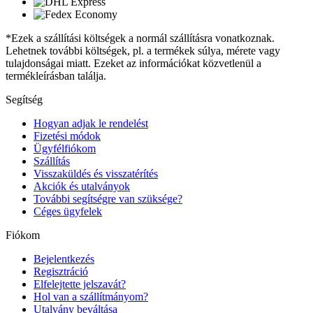
*Ezek a szállítási költségek a normál szállításra vonatkoznak.
Lehetnek további költségek, pl. a termékek súlya, mérete vagy
tulajdonságai miatt. Ezeket az információkat közvetlenül a
termékleírásban találja.
Segítség
Hogyan adjak le rendelést
Fizetési módok
Ügyfélfiókom
Szállítás
Visszaküldés és visszatérítés
Akciók és utalványok
További segítségre van szüksége?
Céges ügyfelek
Fiókom
Bejelentkezés
Regisztráció
Elfelejtette jelszavát?
Hol van a szállítmányom?
Utalvány beváltása