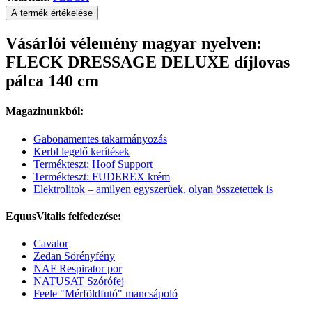
A termék értékelése
Vásárlói vélemény magyar nyelven:
FLECK DRESSAGE DELUXE díjlovas
pálca 140 cm
Magazinunkból:
Gabonamentes takarmányozás
Kerbl legelő kerítések
Termékteszt: Hoof Support
Termékteszt: FUDEREX krém
Elektrolitok – amilyen egyszerűek, olyan összetettek is
EquusVitalis felfedezése:
Cavalor
Zedan Sörényfény
NAF Respirator por
NATUSAT Szórófej
Feele "Mérföldfutó" mancsápoló