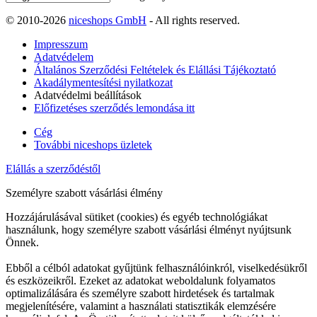
© 2010-2026
niceshops GmbH
- All rights reserved.
Impresszum
Adatvédelem
Általános Szerződési Feltételek és Elállási Tájékoztató
Akadálymentesítési nyilatkozat
Adatvédelmi beállítások
Előfizetéses szerződés lemondása itt
Cég
További niceshops üzletek
Elállás a szerződéstől
Személyre szabott vásárlási élmény
Hozzájárulásával sütiket (cookies) és egyéb technológiákat
használunk, hogy személyre szabott vásárlási élményt nyújtsunk
Önnek.
Ebből a célból adatokat gyűjtünk felhasználóinkról, viselkedésükről
és eszközeikről. Ezeket az adatokat weboldalunk folyamatos
optimalizálására és személyre szabott hirdetések és tartalmak
megjelenítésére, valamint a használati statisztikák elemzésére