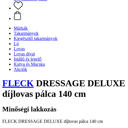
Márkák
Takarmányok
Kiegészítő takarmányok
Ló
Lovas
Lovas divat
Istálló és legelő
Kutya és Macska
Akciók
FLECK
DRESSAGE DELUXE
díjlovas pálca 140 cm
Minőségi lakkozás
FLECK DRESSAGE DELUXE díjlovas pálca 140 cm