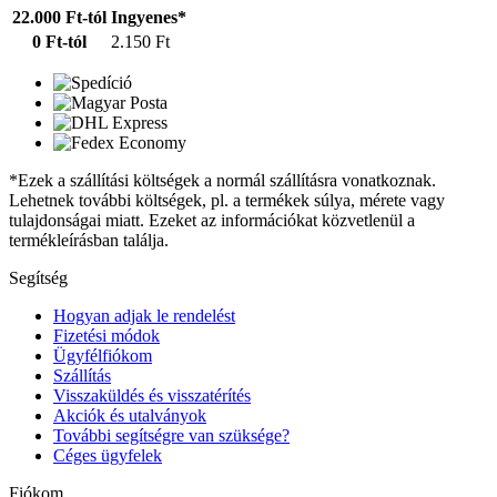
22.000 Ft-tól
Ingyenes*
0 Ft-tól
2.150 Ft
*Ezek a szállítási költségek a normál szállításra vonatkoznak.
Lehetnek további költségek, pl. a termékek súlya, mérete vagy
tulajdonságai miatt. Ezeket az információkat közvetlenül a
termékleírásban találja.
Segítség
Hogyan adjak le rendelést
Fizetési módok
Ügyfélfiókom
Szállítás
Visszaküldés és visszatérítés
Akciók és utalványok
További segítségre van szüksége?
Céges ügyfelek
Fiókom