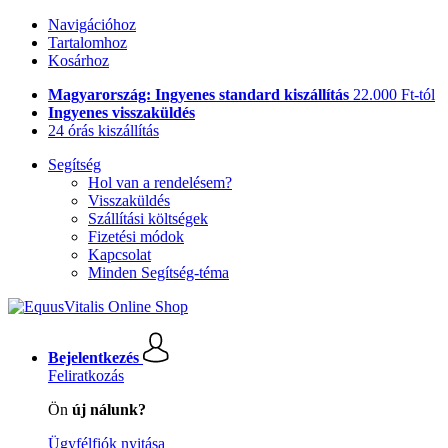
Navigációhoz
Tartalomhoz
Kosárhoz
Magyarország: Ingyenes standard kiszállítás
22.000 Ft-tól
Ingyenes visszaküldés
24 órás kiszállítás
Segítség
Hol van a rendelésem?
Visszaküldés
Szállítási költségek
Fizetési módok
Kapcsolat
Minden Segítség-téma
Bejelentkezés
Feliratkozás
Ön
új nálunk?
Ügyfélfiók nyitása