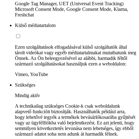
Google Tag Manager, UET (Universal Event Tracking)
Microsoft Consent Mode, Google Consent Mode, Klarna,
Freshchat
Külső médiatartalom
Ezen szolgáltatások elfogadásával külső szolgáltatók által
tárolt videókat vagy egyéb médiatartalmakat mutathatunk meg
Önnek. Az Ön beleegyezésével az alábbi, harmadik féltől
származó szolgáltatásokat használjuk ezen a weboldalon:
Vimeo, YouTube
Szükséges
Mindig aktív
A technikailag szükséges Cookie-k csak weboldalunk
alapvető funkcióit biztosítják. Használhatók például arra,
hogy lehetővé tegyék a termékek bevásárlókosarába gyűjtését
vagy az ügyfélfiókba való bejelentkezést. Ez azt jelenti, hogy
semmilyen következtetés levonása nem lehetséges, így ebből
származó adatot soha nem adunk át harmadik félnek.