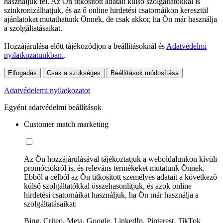
használjuk fel. Az Ön titkosított adatait külső szolgáltatókkal is
szinkronizálhatjuk, és az ő online hirdetési csatornáikon keresztül
ajánlatokat mutathatunk Önnek, de csak akkor, ha Ön már használja
a szolgáltatásaikat.
Hozzájárulása előtt tájékozódjon a beállításoknál és
Adatvédelmi
nyilatkozatunkban.
.
Elfogadás
Csak a szükséges
Beállítások módosítása
Adatvédelemi nyilatkozatot
Egyéni adatvédelmi beállítások
Customer match marketing
Az Ön hozzájárulásával tájékoztatjuk a weboldalunkon kívüli
promóciókról is, és releváns termékeket mutatunk Önnek.
Ebből a célból az Ön titkosított személyes adatait a következő
külső szolgáltatókkal összehasonlítjuk, és azok online
hirdetési csatornáikat használjuk, ha Ön már használja a
szolgáltatásaikat:
Bing, Criteo, Meta, Google, LinkedIn, Pinterest, TikTok