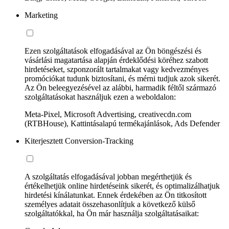
Marketing
Ezen szolgáltatások elfogadásával az Ön böngészési és
vásárlási magatartása alapján érdeklődési köréhez szabott
hirdetéseket, szponzorált tartalmakat vagy kedvezményes
promóciókat tudunk biztosítani, és mérni tudjuk azok sikerét.
Az Ön beleegyezésével az alábbi, harmadik féltől származó
szolgáltatásokat használjuk ezen a weboldalon:
Meta-Pixel, Microsoft Advertising, creativecdn.com
(RTBHouse), Kattintásalapú termékajánlások, Ads Defender
Kiterjesztett Conversion-Tracking
A szolgáltatás elfogadásával jobban megérthetjük és
értékelhetjük online hirdetéseink sikerét, és optimalizálhatjuk
hirdetési kínálatunkat. Ennek érdekében az Ön titkosított
személyes adatait összehasonlítjuk a következő külső
szolgáltatókkal, ha Ön már használja szolgáltatásaikat: