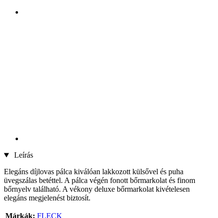
Leírás
Elegáns díjlovas pálca kiválóan lakkozott külsővel és puha
üvegszálas betéttel. A pálca végén fonott bőrmarkolat és finom
bőrnyelv található. A vékony deluxe bőrmarkolat kivételesen
elegáns megjelenést biztosít.
Márkák:
FLECK