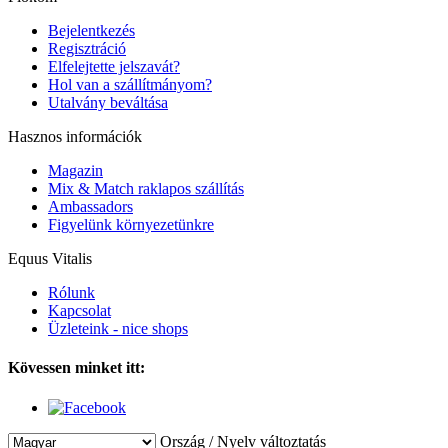
Bejelentkezés
Regisztráció
Elfelejtette jelszavát?
Hol van a szállítmányom?
Utalvány beváltása
Hasznos információk
Magazin
Mix & Match raklapos szállítás
Ambassadors
Figyelünk környezetünkre
Equus Vitalis
Rólunk
Kapcsolat
Üzleteink - nice shops
Kövessen minket itt:
Ország / Nyelv változtatás