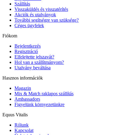
Szállítás
Visszaküldés és visszatérítés
Akciók és utalványok
További segítségre van szüksége?
Céges ügyfelek
Fiókom
Bejelentkezés
Regisztráció
Elfelejtette jelszavát?
Hol van a szállítmányom?
Utalvány beváltása
Hasznos információk
Magazin
Mix & Match raklapos szállítás
Ambassadors
Figyelünk környezetünkre
Equus Vitalis
Rólunk
Kapcsolat