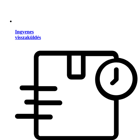
Ingyenes
visszaküldés