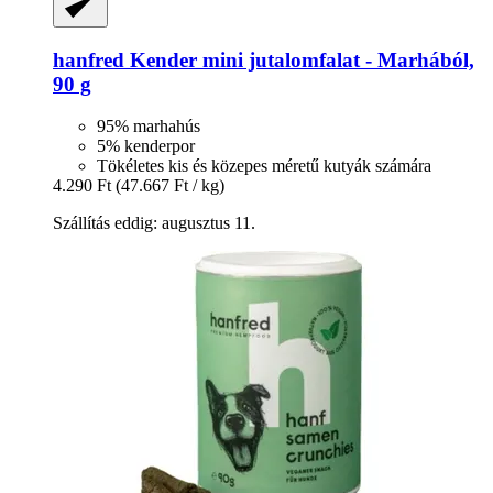
hanfred
Kender mini jutalomfalat -​ Marhából,
90 g
95% marhahús
5% kenderpor
Tökéletes kis és közepes méretű kutyák számára
4.290 Ft
(47.667 Ft / kg)
Szállítás eddig: augusztus 11.