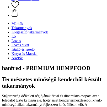
Márkák
Takarmányok
Kiegészítő takarmányok
Ló
Lovas
Lovas divat
Istálló és legelő
Kutya és Macska
Akciók
hanfred - PREMIUM HEMPFOOD
Természetes minőségű kenderből készült
takarmányok
Stájerország délkeleti régiójának fiatal és dinamikus csapata azt a
feladatot tűzte ki maga elé, hogy saját kendertermesztéséből kiváló
minőségű állati takarmányt fejlesszen ki és állítson elő. A