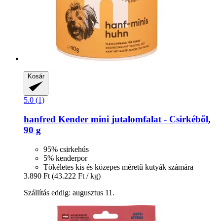
Kosár
5.0 (1)
hanfred
Kender mini jutalomfalat -​ Csirkéből,
90 g
95% csirkehús
5% kenderpor
Tökéletes kis és közepes méretű kutyák számára
3.890 Ft
(43.222 Ft / kg)
Szállítás eddig: augusztus 11.