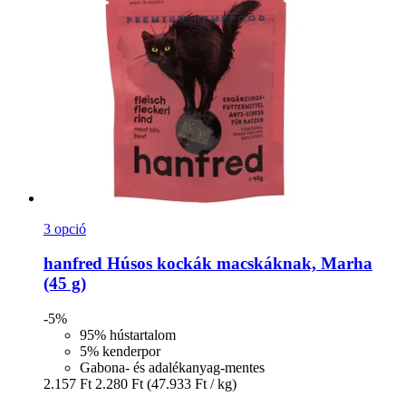
3 opció
hanfred
Húsos kockák macskáknak, Marha
(45 g)
-5%
95% hústartalom
5% kenderpor
Gabona- és adalékanyag-mentes
2.157 Ft
2.280 Ft
(47.933 Ft / kg)