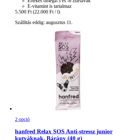
Értékes omega-3 és -6 zsírsavak
E-vitamint is tartalmaz
5.500 Ft
(22.000 Ft / l)
Szállítás eddig: augusztus 11.
2 opció
hanfred
Relax SOS Anti-​stressz junior
kutyáknak, Bárány (40 g)