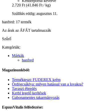
Kenderporral keverve
2.720 Ft
(41.846 Ft / kg)
Szállítás eddig: augusztus 11.
hanfred: 17 termék
Az árak az ÁFÁT tartalmazzák
Szűrő
Kategóriák:
Márkák
hanfred
Magazinunkból:
Termékteszt: FUDEREX krém
Ördögcsáklya: milyen hatással van a lovakra?
Tavaszi ébredés
Kerbl legelő kerítések
Gabonamentes takarmányozás
EquusVitalis felfedezése: