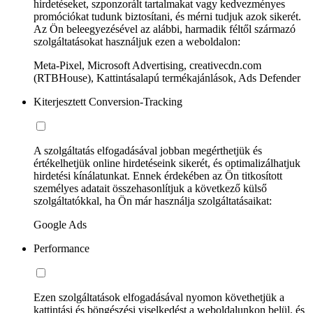
hirdetéseket, szponzorált tartalmakat vagy kedvezményes
promóciókat tudunk biztosítani, és mérni tudjuk azok sikerét.
Az Ön beleegyezésével az alábbi, harmadik féltől származó
szolgáltatásokat használjuk ezen a weboldalon:
Meta-Pixel, Microsoft Advertising, creativecdn.com
(RTBHouse), Kattintásalapú termékajánlások, Ads Defender
Kiterjesztett Conversion-Tracking
A szolgáltatás elfogadásával jobban megérthetjük és
értékelhetjük online hirdetéseink sikerét, és optimalizálhatjuk
hirdetési kínálatunkat. Ennek érdekében az Ön titkosított
személyes adatait összehasonlítjuk a következő külső
szolgáltatókkal, ha Ön már használja szolgáltatásaikat:
Google Ads
Performance
Ezen szolgáltatások elfogadásával nyomon követhetjük a
kattintási és böngészési viselkedést a weboldalunkon belül, és