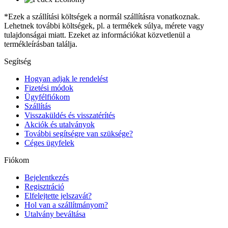
*Ezek a szállítási költségek a normál szállításra vonatkoznak.
Lehetnek további költségek, pl. a termékek súlya, mérete vagy
tulajdonságai miatt. Ezeket az információkat közvetlenül a
termékleírásban találja.
Segítség
Hogyan adjak le rendelést
Fizetési módok
Ügyfélfiókom
Szállítás
Visszaküldés és visszatérítés
Akciók és utalványok
További segítségre van szüksége?
Céges ügyfelek
Fiókom
Bejelentkezés
Regisztráció
Elfelejtette jelszavát?
Hol van a szállítmányom?
Utalvány beváltása