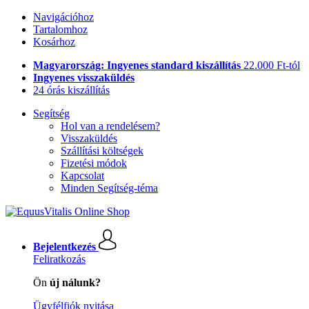
Navigációhoz
Tartalomhoz
Kosárhoz
Magyarország: Ingyenes standard kiszállítás
22.000 Ft-tól
Ingyenes visszaküldés
24 órás kiszállítás
Segítség
Hol van a rendelésem?
Visszaküldés
Szállítási költségek
Fizetési módok
Kapcsolat
Minden Segítség-téma
Bejelentkezés
Feliratkozás
Ön
új nálunk?
Ügyfélfiók nyitása