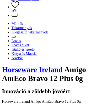
Márkák
Takarmányok
Kiegészítő takarmányok
Ló
Lovas
Lovas divat
Istálló és legelő
Kutya és Macska
Akciók
Horseware Ireland
Amigo
AmEco Bravo 12 Plus 0g
Innováció a zöldebb jövőért
Horseware Ireland Amigo AmEco Bravo 12 Plus 0g