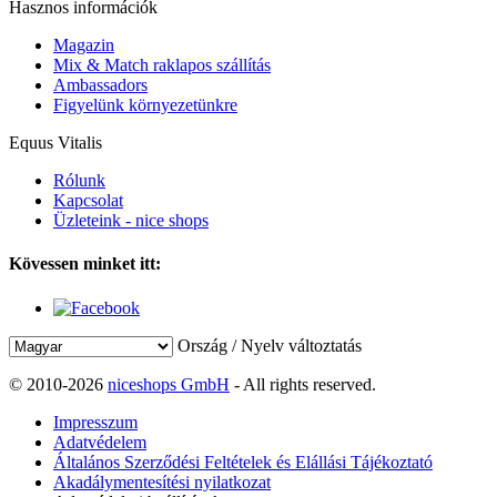
Hasznos információk
Magazin
Mix & Match raklapos szállítás
Ambassadors
Figyelünk környezetünkre
Equus Vitalis
Rólunk
Kapcsolat
Üzleteink - nice shops
Kövessen minket itt:
Ország / Nyelv változtatás
© 2010-2026
niceshops GmbH
- All rights reserved.
Impresszum
Adatvédelem
Általános Szerződési Feltételek és Elállási Tájékoztató
Akadálymentesítési nyilatkozat