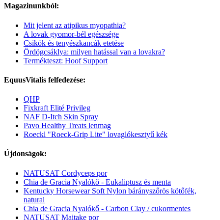
Magazinunkból:
Mit jelent az atipikus myopathia?
A lovak gyomor-bél egészsége
Csikók és tenyészkancák etetése
Ördögcsáklya: milyen hatással van a lovakra?
Termékteszt: Hoof Support
EquusVitalis felfedezése:
QHP
Fixkraft Elité Privileg
NAF D-Itch Skin Spray
Pavo Healthy Treats lenmag
Roeckl "Roeck-Grip Lite" lovaglókesztyű kék
Újdonságok:
NATUSAT Cordyceps por
Chia de Gracia Nyalókő - Eukaliptusz és menta
Kentucky Horsewear Soft Nylon bárányszőrös kötőfék,
natural
Chia de Gracia Nyalókő - Carbon Clay / cukormentes
NATUSAT Maitake por