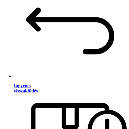
Ingyenes
visszaküldés