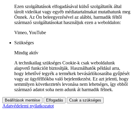
Ezen szolgáltatások elfogadásával külső szolgáltatók által
tárolt videókat vagy egyéb médiatartalmakat mutathatunk meg
Önnek. Az Ön beleegyezésével az alábbi, harmadik féltől
származó szolgáltatásokat használjuk ezen a weboldalon:
Vimeo, YouTube
Szükséges
Mindig aktív
A technikailag szükséges Cookie-k csak weboldalunk
alapvető funkcióit biztosítják. Használhatók például arra,
hogy lehetővé tegyék a termékek bevásárlókosarába gyűjtését
vagy az ügyfélfiókba való bejelentkezést. Ez azt jelenti, hogy
semmilyen következtetés levonása nem lehetséges, így ebből
származó adatot soha nem adunk át harmadik félnek.
Beállítások mentése
Elfogadás
Csak a szükséges
Adatvédelemi nyilatkozatot