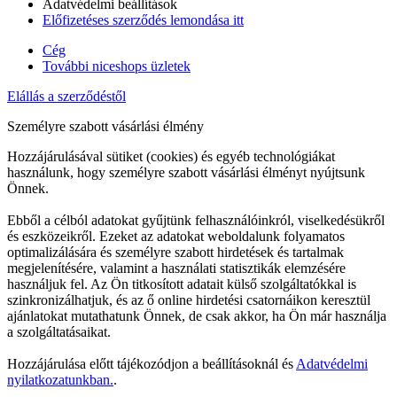
Adatvédelmi beállítások
Előfizetéses szerződés lemondása itt
Cég
További niceshops üzletek
Elállás a szerződéstől
Személyre szabott vásárlási élmény
Hozzájárulásával sütiket (cookies) és egyéb technológiákat
használunk, hogy személyre szabott vásárlási élményt nyújtsunk
Önnek.
Ebből a célból adatokat gyűjtünk felhasználóinkról, viselkedésükről
és eszközeikről. Ezeket az adatokat weboldalunk folyamatos
optimalizálására és személyre szabott hirdetések és tartalmak
megjelenítésére, valamint a használati statisztikák elemzésére
használjuk fel. Az Ön titkosított adatait külső szolgáltatókkal is
szinkronizálhatjuk, és az ő online hirdetési csatornáikon keresztül
ajánlatokat mutathatunk Önnek, de csak akkor, ha Ön már használja
a szolgáltatásaikat.
Hozzájárulása előtt tájékozódjon a beállításoknál és
Adatvédelmi
nyilatkozatunkban.
.