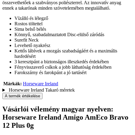
összevethetőek a szabványos poliészterrel. Az innovatív anyag
ennek a takarónak minden szövetelemében megtalálható.
Vízálló és lélegző
Rostos töltettel
Sima belső bélés
Könnyű, szabadalmaztatott Disc-elülső záródás
Surefit Neck
Levehető nyakrész
Kettős lábívek a mozgás szabadságáért és a maximális
hasfedésért
3 keresztpánt a biztonságos illeszkedés érdekében
Fényvisszaverő csíkok a jobb láthatóság érdekében
Farokszárny és farokpánt a jó tartásért
Márkák:
Horseware Ireland
Horseware Ireland Takaró méretek
A termék értékelése
Vásárlói vélemény magyar nyelven:
Horseware Ireland Amigo AmEco Bravo
12 Plus 0g