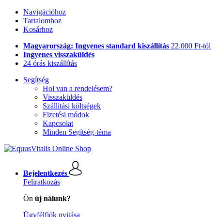
Navigációhoz
Tartalomhoz
Kosárhoz
Magyarország: Ingyenes standard kiszállítás
22.000 Ft-tól
Ingyenes visszaküldés
24 órás kiszállítás
Segítség
Hol van a rendelésem?
Visszaküldés
Szállítási költségek
Fizetési módok
Kapcsolat
Minden Segítség-téma
Bejelentkezés
Feliratkozás
Ön
új nálunk?
Ügyfélfiók nyitása