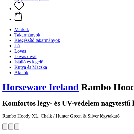
Márkák
Takarmányok
Kiegészítő takarmányok
Ló
Lovas
Lovas divat
Istálló és legelő
Kutya és Macska
Akciók
Horseware Ireland
Rambo Hoody 
Komfortos légy- és UV-védelem nagytestű 
Rambo Hoody XL, Chalk / Hunter Green & Silver légytakaró