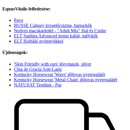
EquusVitalis felfedezése:
Pavo
BUSSE Calgary lovaglócsizma, barna/kék
Nedves macskaeledel - "Adult Mix" Hal és Csirke
ELT Saphira Advanced termo kabát, mélykék
ELT Hajháló gyöngyökkel
Újdonságok:
'Skin Friendly with ears' légymaszk, silver
Chia de Gracia Anti-Lami
Kentucky Horsewear 'Wave' díjlovas nyeregalátét
Kentucky Horsewear 'Metal Chain' díjlovas nyeregalátét
NATUSAT Tendinit - Pur