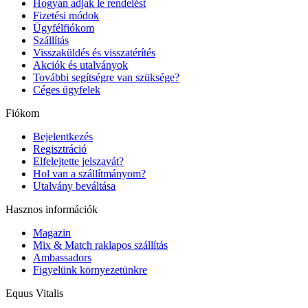
Hogyan adjak le rendelést
Fizetési módok
Ügyfélfiókom
Szállítás
Visszaküldés és visszatérítés
Akciók és utalványok
További segítségre van szüksége?
Céges ügyfelek
Fiókom
Bejelentkezés
Regisztráció
Elfelejtette jelszavát?
Hol van a szállítmányom?
Utalvány beváltása
Hasznos információk
Magazin
Mix & Match raklapos szállítás
Ambassadors
Figyelünk környezetünkre
Equus Vitalis