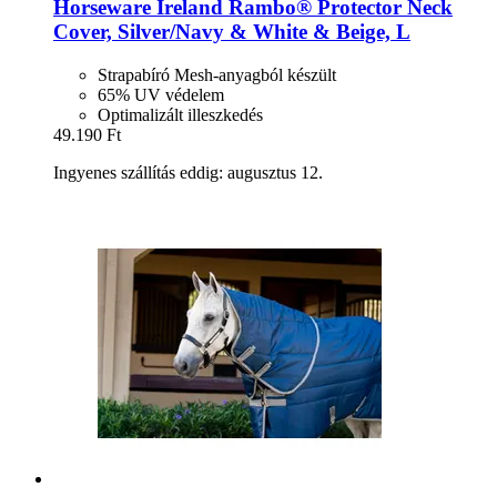
Horseware Ireland
Rambo® Protector Neck
Cover, Silver/Navy & White & Beige, L
Strapabíró Mesh-anyagból készült
65% UV védelem
Optimalizált illeszkedés
49.190 Ft
Ingyenes szállítás eddig: augusztus 12.