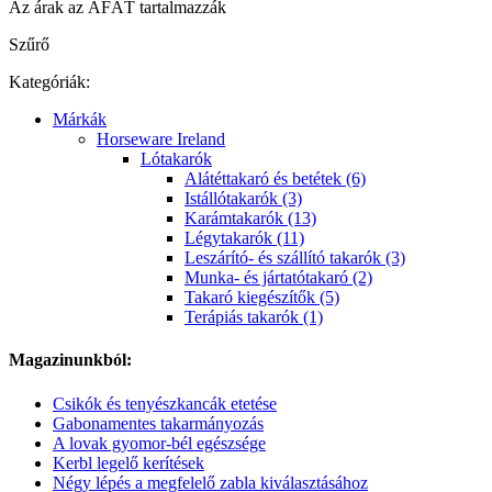
Az árak az ÁFÁT tartalmazzák
Szűrő
Kategóriák:
Márkák
Horseware Ireland
Lótakarók
Alátéttakaró és betétek (6)
Istállótakarók (3)
Karámtakarók (13)
Légytakarók (11)
Leszárító- és szállító takarók (3)
Munka- és jártatótakaró (2)
Takaró kiegészítők (5)
Terápiás takarók (1)
Magazinunkból:
Csikók és tenyészkancák etetése
Gabonamentes takarmányozás
A lovak gyomor-bél egészsége
Kerbl legelő kerítések
Négy lépés a megfelelő zabla kiválasztásához