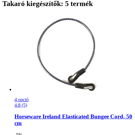
Takaró kiegészítők: 5 termék
4 opció
4.8 (5)
Horseware Ireland
Elasticated Bungee Cord, 50
cm
-5%