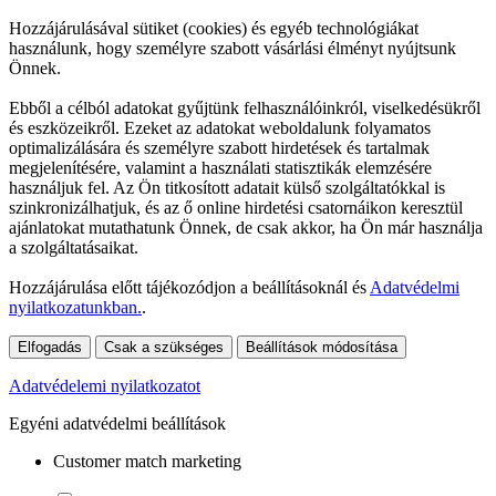
Hozzájárulásával sütiket (cookies) és egyéb technológiákat
használunk, hogy személyre szabott vásárlási élményt nyújtsunk
Önnek.
Ebből a célból adatokat gyűjtünk felhasználóinkról, viselkedésükről
és eszközeikről. Ezeket az adatokat weboldalunk folyamatos
optimalizálására és személyre szabott hirdetések és tartalmak
megjelenítésére, valamint a használati statisztikák elemzésére
használjuk fel. Az Ön titkosított adatait külső szolgáltatókkal is
szinkronizálhatjuk, és az ő online hirdetési csatornáikon keresztül
ajánlatokat mutathatunk Önnek, de csak akkor, ha Ön már használja
a szolgáltatásaikat.
Hozzájárulása előtt tájékozódjon a beállításoknál és
Adatvédelmi
nyilatkozatunkban.
.
Elfogadás
Csak a szükséges
Beállítások módosítása
Adatvédelemi nyilatkozatot
Egyéni adatvédelmi beállítások
Customer match marketing