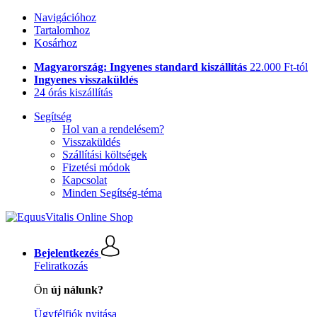
Navigációhoz
Tartalomhoz
Kosárhoz
Magyarország: Ingyenes standard kiszállítás
22.000 Ft-tól
Ingyenes visszaküldés
24 órás kiszállítás
Segítség
Hol van a rendelésem?
Visszaküldés
Szállítási költségek
Fizetési módok
Kapcsolat
Minden Segítség-téma
Bejelentkezés
Feliratkozás
Ön
új nálunk?
Ügyfélfiók nyitása