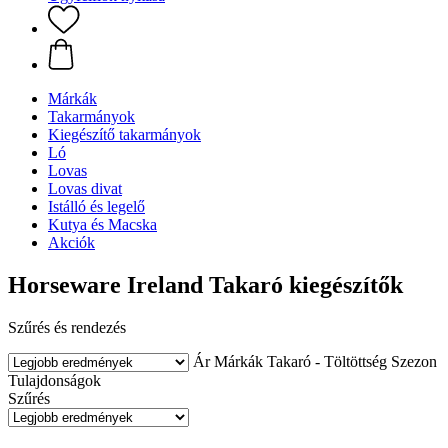
Márkák
Takarmányok
Kiegészítő takarmányok
Ló
Lovas
Lovas divat
Istálló és legelő
Kutya és Macska
Akciók
Horseware Ireland Takaró kiegészítők
Szűrés és rendezés
Ár
Márkák
Takaró - Töltöttség
Szezon
Tulajdonságok
Szűrés