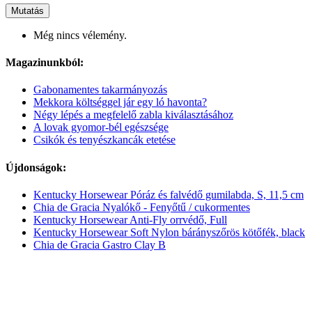
Mutatás
Még nincs vélemény.
Magazinunkból:
Gabonamentes takarmányozás
Mekkora költséggel jár egy ló havonta?
Négy lépés a megfelelő zabla kiválasztásához
A lovak gyomor-bél egészsége
Csikók és tenyészkancák etetése
Újdonságok:
Kentucky Horsewear Póráz és falvédő gumilabda, S, 11,5 cm
Chia de Gracia Nyalókő - Fenyőtű / cukormentes
Kentucky Horsewear Anti-Fly orrvédő, Full
Kentucky Horsewear Soft Nylon bárányszőrös kötőfék, black
Chia de Gracia Gastro Clay B