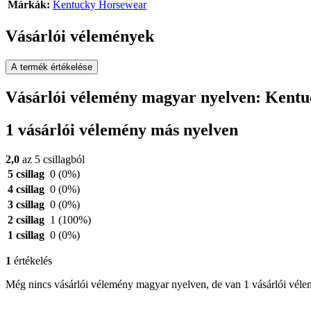
Márkák:
Kentucky Horsewear
Vásárlói vélemények
A termék értékelése
Vásárlói vélemény magyar nyelven: Kent
1 vásárlói vélemény más nyelven
2,0
az 5 csillagból
5 csillag
0
(0%)
4 csillag
0
(0%)
3 csillag
0
(0%)
2 csillag
1
(100%)
1 csillag
0
(0%)
1
értékelés
Még nincs vásárlói vélemény magyar nyelven, de van 1 vásárlói vél