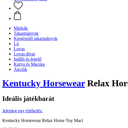
Márkák
Takarmányok
Kiegészítő takarmányok
Ló
Lovas
Lovas divat
Istálló és legelő
Kutya és Macska
Akciók
Kentucky Horsewear
Relax Hor
Ideális játékbarát
Jelenleg egy értékelés.
Kentucky Horsewear Relax Horse Toy Maci