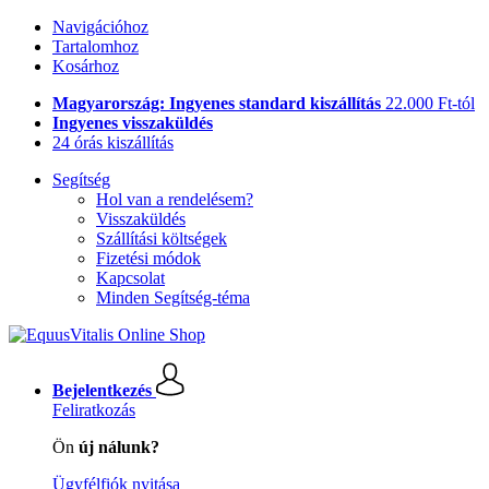
Navigációhoz
Tartalomhoz
Kosárhoz
Magyarország: Ingyenes standard kiszállítás
22.000 Ft-tól
Ingyenes visszaküldés
24 órás kiszállítás
Segítség
Hol van a rendelésem?
Visszaküldés
Szállítási költségek
Fizetési módok
Kapcsolat
Minden Segítség-téma
Bejelentkezés
Feliratkozás
Ön
új nálunk?
Ügyfélfiók nyitása