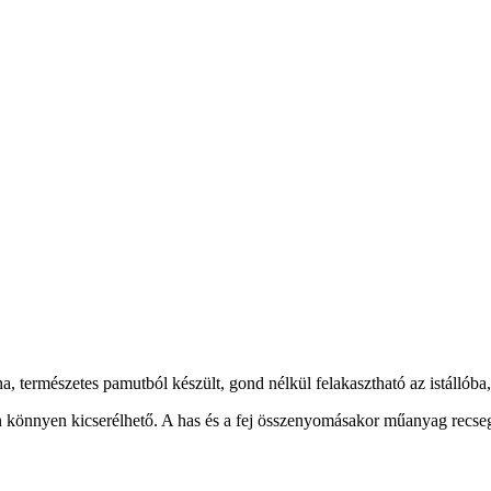
a, természetes pamutból készült, gond nélkül felakasztható az istállóba,
 könnyen kicserélhető. A has és a fej összenyomásakor műanyag recsegő 