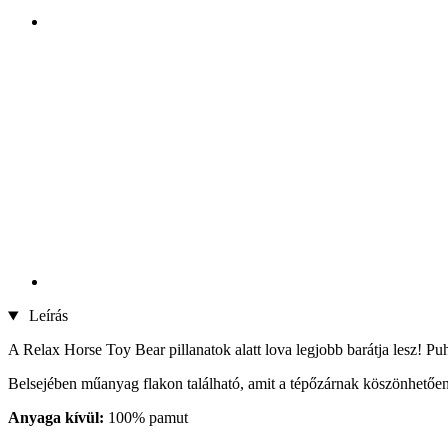
Leírás
A Relax Horse Toy Bear pillanatok alatt lova legjobb barátja lesz! Puh
Belsejében műanyag flakon található, amit a tépőzárnak köszönhetően
Anyaga kívül:
100% pamut