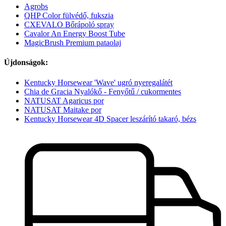
Agrobs
QHP Color fülvédő, fukszia
CXEVALO Bőrápoló spray
Cavalor An Energy Boost Tube
MagicBrush Premium pataolaj
Újdonságok:
Kentucky Horsewear 'Wave' ugró nyeregalátét
Chia de Gracia Nyalókő - Fenyőtű / cukormentes
NATUSAT Agaricus por
NATUSAT Maitake por
Kentucky Horsewear 4D Spacer leszárító takaró, bézs