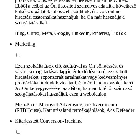
promóciókról is, és releváns termékeket mutatunk Önnek.
Ebből a célból az Ön titkosított személyes adatait a következő
külső szolgáltatókkal összehasonlítjuk, és azok online
hirdetési csatornáikat használjuk, ha Ön már használja a
szolgáltatásaikat:
Bing, Criteo, Meta, Google, LinkedIn, Pinterest, TikTok
Marketing
Ezen szolgáltatások elfogadásával az Ön böngészési és
vásárlási magatartása alapján érdeklődési köréhez szabott
hirdetéseket, szponzorált tartalmakat vagy kedvezményes
promóciókat tudunk biztosítani, és mérni tudjuk azok sikerét.
Az Ön beleegyezésével az alábbi, harmadik féltől származó
szolgáltatásokat használjuk ezen a weboldalon:
Meta-Pixel, Microsoft Advertising, creativecdn.com
(RTBHouse), Kattintásalapú termékajánlások, Ads Defender
Kiterjesztett Conversion-Tracking