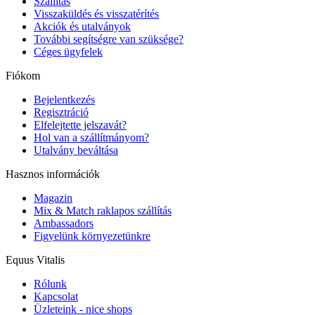
Szállítás
Visszaküldés és visszatérítés
Akciók és utalványok
További segítségre van szüksége?
Céges ügyfelek
Fiókom
Bejelentkezés
Regisztráció
Elfelejtette jelszavát?
Hol van a szállítmányom?
Utalvány beváltása
Hasznos információk
Magazin
Mix & Match raklapos szállítás
Ambassadors
Figyelünk környezetünkre
Equus Vitalis
Rólunk
Kapcsolat
Üzleteink - nice shops