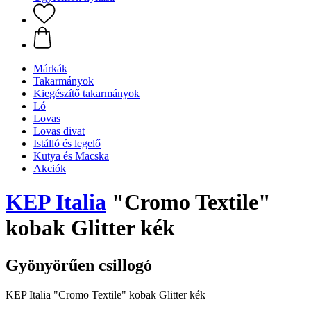
Márkák
Takarmányok
Kiegészítő takarmányok
Ló
Lovas
Lovas divat
Istálló és legelő
Kutya és Macska
Akciók
KEP Italia
"Cromo Textile"
kobak Glitter kék
Gyönyörűen csillogó
KEP Italia "Cromo Textile" kobak Glitter kék