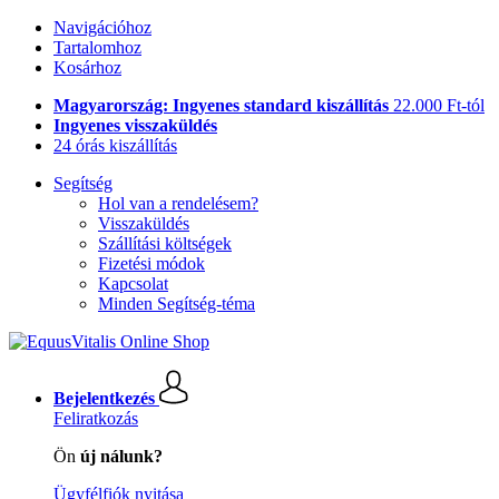
Navigációhoz
Tartalomhoz
Kosárhoz
Magyarország: Ingyenes standard kiszállítás
22.000 Ft-tól
Ingyenes visszaküldés
24 órás kiszállítás
Segítség
Hol van a rendelésem?
Visszaküldés
Szállítási költségek
Fizetési módok
Kapcsolat
Minden Segítség-téma
Bejelentkezés
Feliratkozás
Ön
új nálunk?
Ügyfélfiók nyitása