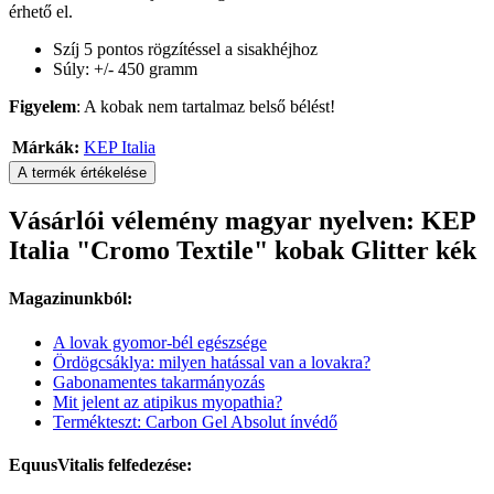
érhető el.
Szíj 5 pontos rögzítéssel a sisakhéjhoz
Súly: +/- 450 gramm
Figyelem
: A kobak nem tartalmaz belső bélést!
Márkák:
KEP Italia
A termék értékelése
Vásárlói vélemény magyar nyelven: KEP
Italia "Cromo Textile" kobak Glitter kék
Magazinunkból:
A lovak gyomor-bél egészsége
Ördögcsáklya: milyen hatással van a lovakra?
Gabonamentes takarmányozás
Mit jelent az atipikus myopathia?
Termékteszt: Carbon Gel Absolut ínvédő
EquusVitalis felfedezése: