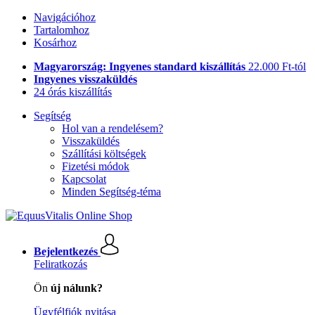
Navigációhoz
Tartalomhoz
Kosárhoz
Magyarország: Ingyenes standard kiszállítás
22.000 Ft-tól
Ingyenes visszaküldés
24 órás kiszállítás
Segítség
Hol van a rendelésem?
Visszaküldés
Szállítási költségek
Fizetési módok
Kapcsolat
Minden Segítség-téma
Bejelentkezés
Feliratkozás
Ön
új nálunk?
Ügyfélfiók nyitása