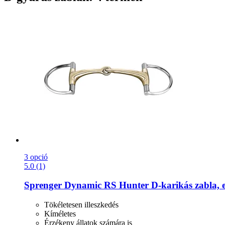
3 opció
5.0 (1)
Sprenger
Dynamic RS Hunter D-​karikás zabla, 
Tökéletesen illeszkedés
Kíméletes
Érzékeny állatok számára is