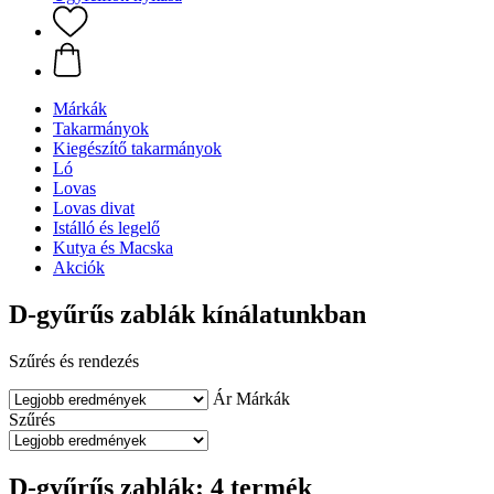
Márkák
Takarmányok
Kiegészítő takarmányok
Ló
Lovas
Lovas divat
Istálló és legelő
Kutya és Macska
Akciók
D-gyűrűs zablák kínálatunkban
Szűrés és rendezés
Ár
Márkák
Szűrés
D-gyűrűs zablák: 4 termék