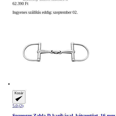
62.390 Ft
Ingyenes szállítás eddig: szeptember 02.
Kosár
5.0 (2)
Sprenger
Zabla D-​karikával, kétszertört, 16 m