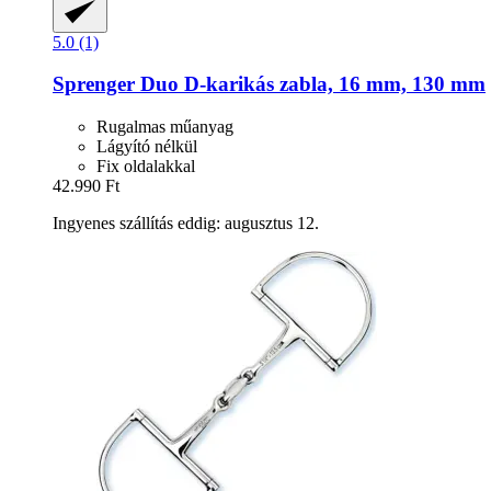
5.0 (1)
Sprenger
Duo D-​karikás zabla, 16 mm, 130 mm
Rugalmas műanyag
Lágyító nélkül
Fix oldalakkal
42.990 Ft
Ingyenes szállítás eddig: augusztus 12.