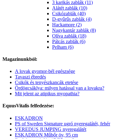
3 karikás zablák (11)
Alátét zablák (10)
Csikózablák (40)
D-gyűrűs zablák (4)
Hackamore (2)
Nagykantár zablák (8)
Olíva zablák (18)
Pálcás zablák (6)
Pelham (6)
Magazinunkból:
A lovak gyomor-bél egészsége
Tavaszi ébredés
Csikók és tenyészkancák etetése
Ördögcsáklya: milyen hatással van a lovakra?
Mit jelent az atipikus myopathia?
EquusVitalis felfedezése:
ESKADRON
PS of Sweden Signature ugró nyeregalátét, fehér
VEREDUS JUMPING nyeregalátét
ESKADRON Műbőr öv, 95 cm