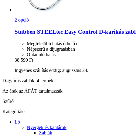
2 opció
Stübben STEELtec
Easy Control D-​karikás zabl
Megfelelőbb hatás érhető el
Népszerű a díjugratásban
Öntanuló hatás
38.590 Ft
Ingyenes szállítás eddig: augusztus 24.
D-gyűrűs zablák: 4 termék
Az árak az ÁFÁT tartalmazzák
Szűrő
Kategóriák:
Ló
Nyergek és kantárok
Zablák