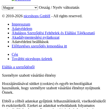
Ország / Nyelv változtatás
© 2010-2026
niceshops GmbH
- All rights reserved.
Impresszum
Adatvédelem
Általános Szerződési Feltételek és Elállási Tájékoztató
Akadálymentesítési nyilatkozat
Adatvédelmi beállítások
Előfizetéses szerződés lemondása itt
Cég
További niceshops üzletek
Elállás a szerződéstől
Személyre szabott vásárlási élmény
Hozzájárulásával sütiket (cookies) és egyéb technológiákat
használunk, hogy személyre szabott vásárlási élményt nyújtsunk
Önnek.
Ebből a célból adatokat gyűjtünk felhasználóinkról, viselkedésükről
és eszközeikről. Ezeket az adatokat weboldalunk folyamatos