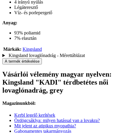
4 irányú nyúlás
Légáteresztő
Víz- és porlepergető
Anyag:
93% poliamid
7% elasztán
Márkák:
Kingsland
Kingsland lovaglónadrág - Mérettáblázat
A termék értékelése
Vásárlói vélemény magyar nyelven:
Kingsland "KADI" térdbetétes női
lovaglónadrág, grey
Magazinunkból:
Kerbl legelő kerítések
Ördögcsáklya: milyen hatással van a lovakra?
Mit jelent az atipikus myopathia?
Gabonamentes takarmányozás