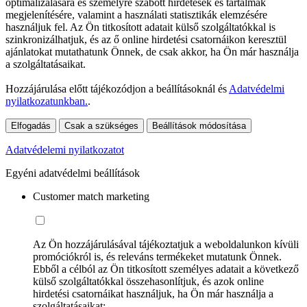
optimalizálására és személyre szabott hirdetések és tartalmak
megjelenítésére, valamint a használati statisztikák elemzésére
használjuk fel. Az Ön titkosított adatait külső szolgáltatókkal is
szinkronizálhatjuk, és az ő online hirdetési csatornáikon keresztül
ajánlatokat mutathatunk Önnek, de csak akkor, ha Ön már használja
a szolgáltatásaikat.
Hozzájárulása előtt tájékozódjon a beállításoknál és
Adatvédelmi
nyilatkozatunkban.
.
Elfogadás
Csak a szükséges
Beállítások módosítása
Adatvédelemi nyilatkozatot
Egyéni adatvédelmi beállítások
Customer match marketing
Az Ön hozzájárulásával tájékoztatjuk a weboldalunkon kívüli
promóciókról is, és releváns termékeket mutatunk Önnek.
Ebből a célból az Ön titkosított személyes adatait a következő
külső szolgáltatókkal összehasonlítjuk, és azok online
hirdetési csatornáikat használjuk, ha Ön már használja a
szolgáltatásaikat: