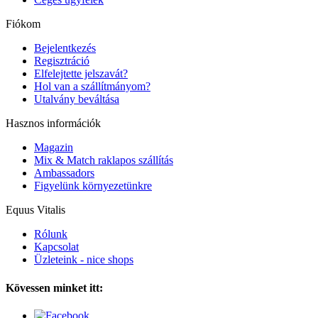
Fiókom
Bejelentkezés
Regisztráció
Elfelejtette jelszavát?
Hol van a szállítmányom?
Utalvány beváltása
Hasznos információk
Magazin
Mix & Match raklapos szállítás
Ambassadors
Figyelünk környezetünkre
Equus Vitalis
Rólunk
Kapcsolat
Üzleteink - nice shops
Kövessen minket itt: