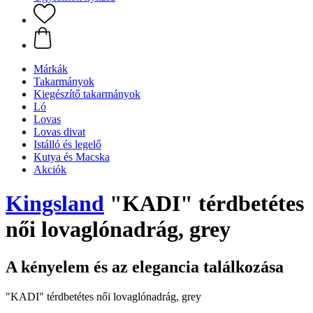
Márkák
Takarmányok
Kiegészítő takarmányok
Ló
Lovas
Lovas divat
Istálló és legelő
Kutya és Macska
Akciók
Kingsland
"KADI" térdbetétes
női lovaglónadrág, grey
A kényelem és az elegancia találkozása
"KADI" térdbetétes női lovaglónadrág, grey