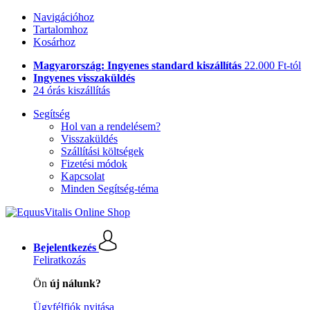
Navigációhoz
Tartalomhoz
Kosárhoz
Magyarország: Ingyenes standard kiszállítás
22.000 Ft-tól
Ingyenes visszaküldés
24 órás kiszállítás
Segítség
Hol van a rendelésem?
Visszaküldés
Szállítási költségek
Fizetési módok
Kapcsolat
Minden Segítség-téma
Bejelentkezés
Feliratkozás
Ön
új nálunk?
Ügyfélfiók nyitása