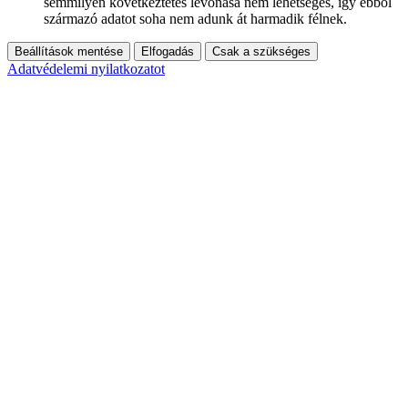
semmilyen következtetés levonása nem lehetséges, így ebből
származó adatot soha nem adunk át harmadik félnek.
Beállítások mentése
Elfogadás
Csak a szükséges
Adatvédelemi nyilatkozatot