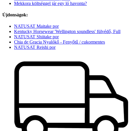
Mekkora költséggel jár egy ló havonta?
Újdonságok:
NATUSAT Maitake por
Kentucky Horsewear 'Wellington soundless' fülvédő, Full
NATUSAT Shiitake por
Chia de Gracia Nyalókő - Fenyőtű / cukormentes
NATUSAT Reishi por