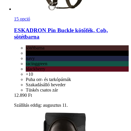
15 opció
ESKADRON
Pin Buckle kötőfék, Cob,
sötétbarna
sötétbarna
fekete
navy
racinggreen
blackberry
+10
Puha orr- és tarkópárnák
Szakadásálló heveder
Tüskés csatos zár
12.890 Ft
Szállítás eddig: augusztus 11.