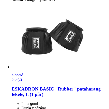
4 opció
5.0 (2)
ESKADRON
BASIC "Rubber" pataharang
fekete, L (1 pár)
Puha gumi
Dupla tépőzáras