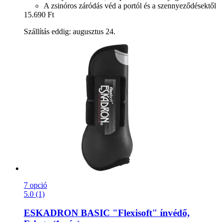
A zsinóros záródás véd a portól és a szennyeződésektől
15.690 Ft
Szállítás eddig: augusztus 24.
7 opció
5.0 (1)
ESKADRON
BASIC "Flexisoft" ínvédő,