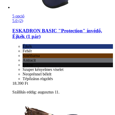
5 opció
5.0 (2)
ESKADRON
BASIC "Protection" ínvédő,
Éjkék (1 pár)
Éjkék
Fehér
Sötétbarna
Antracit
Fekete
Szuper kényelmes viselet
Neoprénnel bélelt
Tépőzáras rögzítés
18.390 Ft
Szállítás eddig: augusztus 11.