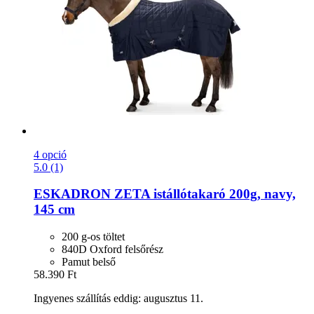
4 opció
5.0 (1)
ESKADRON
ZETA istállótakaró 200g, navy,
145 cm
200 g-os töltet
840D Oxford felsőrész
Pamut belső
58.390 Ft
Ingyenes szállítás eddig: augusztus 11.