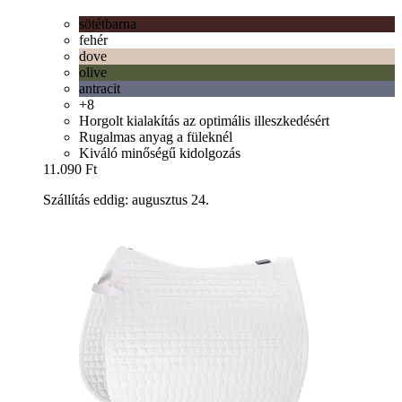
sötétbarna
fehér
dove
olive
antracit
+8
Horgolt kialakítás az optimális illeszkedésért
Rugalmas anyag a füleknél
Kiváló minőségű kidolgozás
11.090 Ft
Szállítás eddig: augusztus 24.