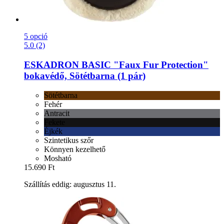
5 opció
5.0 (2)
ESKADRON
BASIC "Faux Fur Protection"
bokavédő, Sötétbarna (1 pár)
Sötétbarna
Fehér
Antracit
Fekete
Éjkék
Szintetikus szőr
Könnyen kezelhető
Mosható
15.690 Ft
Szállítás eddig: augusztus 11.