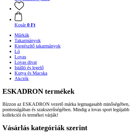
Kosár
0 Ft
Márkák
Takarmányok
Kiegészítő takarmányok
Ló
Lovas
Lovas divat
Istálló és legelő
Kutya és Macska
Akciók
ESKADRON termékek
Bízzon az ESKADRON vezető márka legmagasabb minőségében,
pontosságában és szakszerűségében. Mindig a lovas sport legújabb
kollekciói és termékei várják!
Vásárlás kategóriák szerint