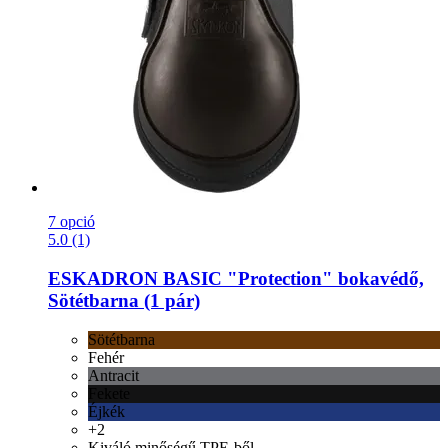
7 opció
5.0 (1)
ESKADRON
BASIC "Protection" bokavédő,
Sötétbarna (1 pár)
Sötétbarna
Fehér
Antracit
Fekete
Éjkék
+2
Kiváló minőségű TPE-ből