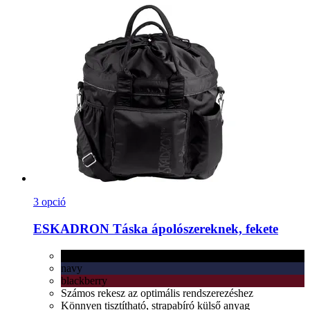
3 opció
ESKADRON
Táska ápolószereknek, fekete
fekete
navy
blackberry
Számos rekesz az optimális rendszerezéshez
Könnyen tisztítható, strapabíró külső anyag