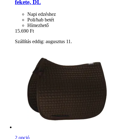
fekete, DL
Napi edzéshez
Poli/hab betét
Hímezhető
15.690 Ft
Szállítás eddig: augusztus 11.
2 opció