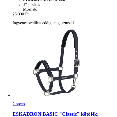
Tépőzáras
Mosható
25.390 Ft
Ingyenes szállítás eddig: augusztus 11.
2 opció
ESKADRON
BASIC "Classic" kötőfék,