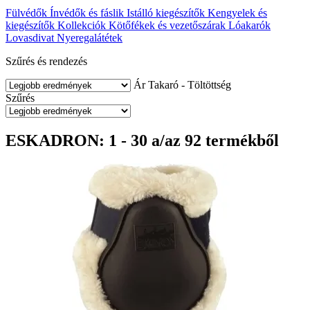
Fülvédők
Ínvédők és fáslik
Istálló kiegészítők
Kengyelek és
kiegészítők
Kollekciók
Kötőfékek és vezetőszárak
Lóakarók
Lovasdivat
Nyeregalátétek
Szűrés és rendezés
Ár
Takaró - Töltöttség
Szűrés
ESKADRON: 1 - 30 a/az 92 termékből