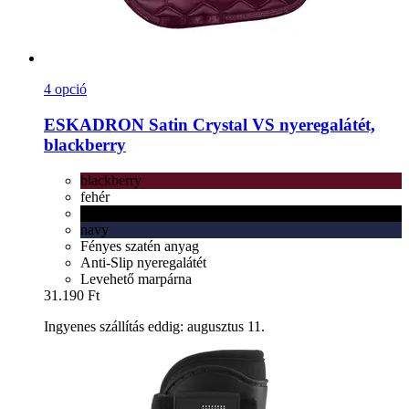
4 opció
ESKADRON
Satin Crystal VS nyeregalátét,
blackberry
blackberry
fehér
fekete
navy
Fényes szatén anyag
Anti-Slip nyeregalátét
Levehető marpárna
31.190 Ft
Ingyenes szállítás eddig: augusztus 11.