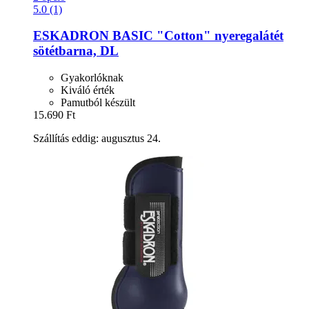
5.0 (1)
ESKADRON
BASIC "Cotton" nyeregalátét
sötétbarna, DL
Gyakorlóknak
Kiváló érték
Pamutból készült
15.690 Ft
Szállítás eddig: augusztus 24.