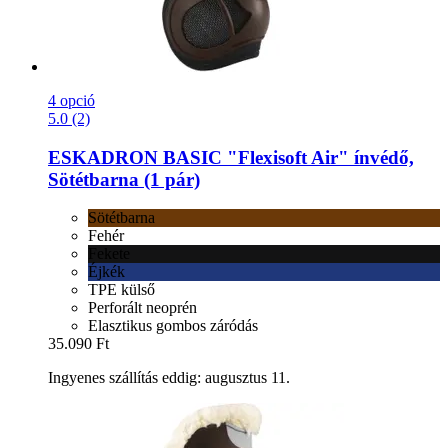
4 opció
5.0 (2)
ESKADRON
BASIC "Flexisoft Air" ínvédő,
Sötétbarna (1 pár)
Sötétbarna
Fehér
Fekete
Éjkék
TPE külső
Perforált neoprén
Elasztikus gombos záródás
35.090 Ft
Ingyenes szállítás eddig: augusztus 11.