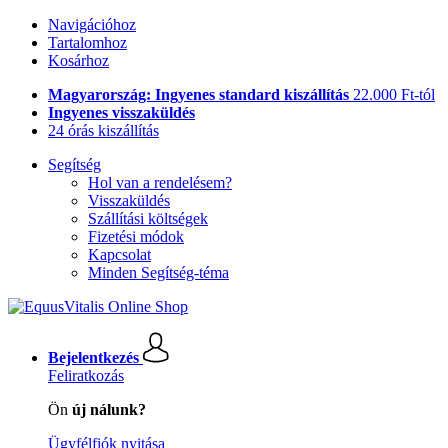
Navigációhoz
Tartalomhoz
Kosárhoz
Magyarország: Ingyenes standard kiszállítás
22.000 Ft-tól
Ingyenes visszaküldés
24 órás kiszállítás
Segítség
Hol van a rendelésem?
Visszaküldés
Szállítási költségek
Fizetési módok
Kapcsolat
Minden Segítség-téma
Bejelentkezés
Feliratkozás
Ön
új nálunk?
Ügyfélfiók nyitása