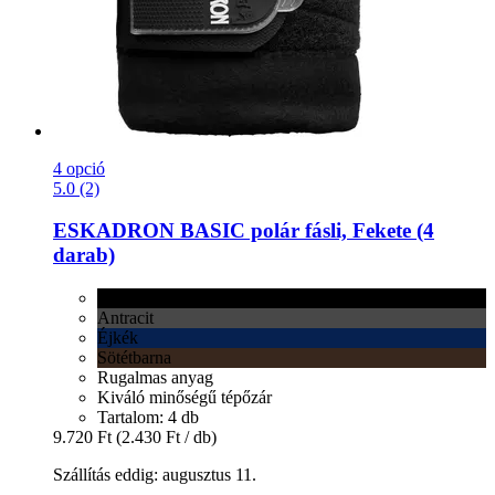
4 opció
5.0 (2)
ESKADRON
BASIC polár fásli, Fekete (4
darab)
Fekete
Antracit
Éjkék
Sötétbarna
Rugalmas anyag
Kiváló minőségű tépőzár
Tartalom: 4 db
9.720 Ft
(2.430 Ft / db)
Szállítás eddig: augusztus 11.