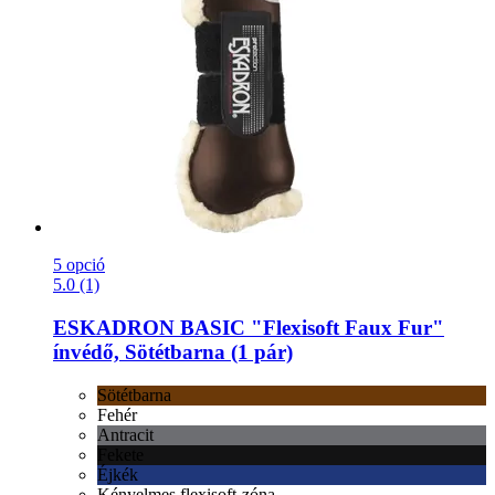
5 opció
5.0 (1)
ESKADRON
BASIC "Flexisoft Faux Fur"
ínvédő, Sötétbarna (1 pár)
Sötétbarna
Fehér
Antracit
Fekete
Éjkék
Kényelmes flexisoft-zóna