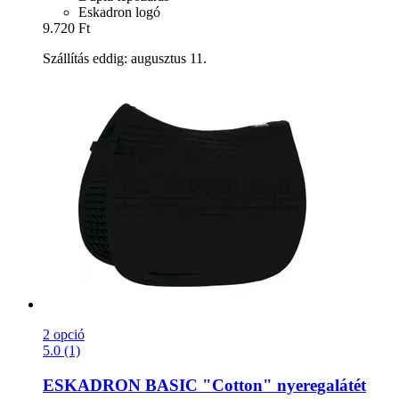
Eskadron logó
9.720 Ft
Szállítás eddig: augusztus 11.
2 opció
5.0 (1)
ESKADRON
BASIC "Cotton" nyeregalátét