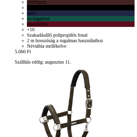
sötétbarna
fekete
navy
racinggreen
blackberry
+10
Szakadásálló polipropilén fonal
2 m hosszúság a rugalmas használathoz
Névtábla mellékelve
5.060 Ft
Szállítás eddig: augusztus 11.