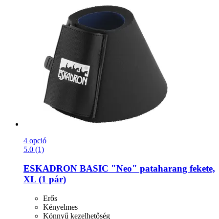
4 opció
5.0 (1)
ESKADRON
BASIC "Neo" pataharang fekete,
XL (1 pár)
Erős
Kényelmes
Könnyű kezelhetőség