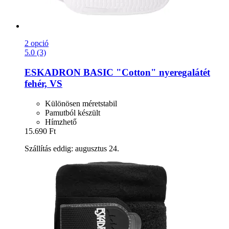
2 opció
5.0 (3)
ESKADRON
BASIC "Cotton" nyeregalátét
fehér, VS
Különösen méretstabil
Pamutból készült
Hímzhető
15.690 Ft
Szállítás eddig: augusztus 24.