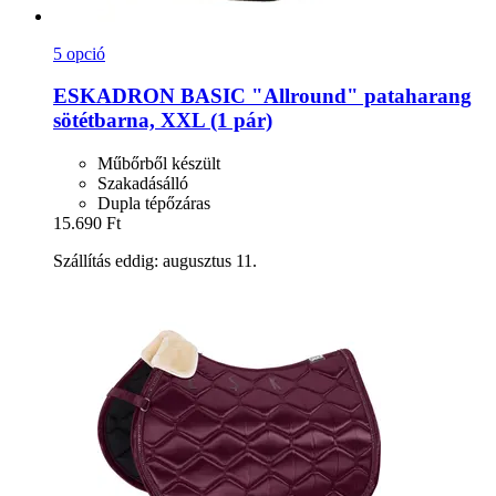
5 opció
ESKADRON
BASIC "Allround" pataharang
sötétbarna, XXL (1 pár)
Műbőrből készült
Szakadásálló
Dupla tépőzáras
15.690 Ft
Szállítás eddig: augusztus 11.