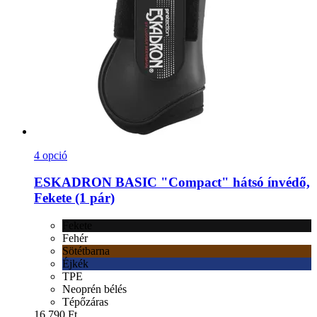
4 opció
ESKADRON
BASIC "Compact" hátsó ínvédő,
Fekete (1 pár)
Fekete
Fehér
Sötétbarna
Éjkék
TPE
Neoprén bélés
Tépőzáras
16.790 Ft