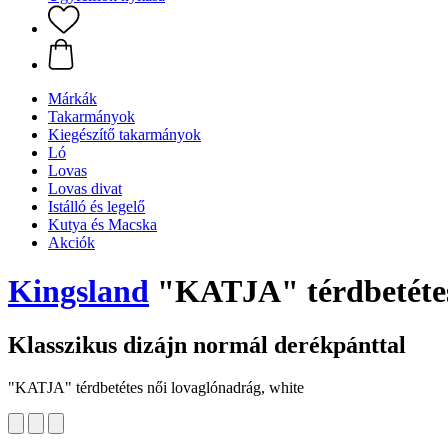
Márkák
Takarmányok
Kiegészítő takarmányok
Ló
Lovas
Lovas divat
Istálló és legelő
Kutya és Macska
Akciók
Kingsland
"KATJA" térdbetétes 
Klasszikus dizájn normál derékpánttal
"KATJA" térdbetétes női lovaglónadrág, white