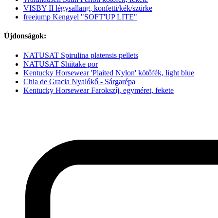
VISBY II légysallang, konfetti/kék/szürke
freejump Kengyel "SOFT'UP LITE"
Újdonságok:
NATUSAT Spirulina platensis pellets
NATUSAT Shiitake por
Kentucky Horsewear 'Plaited Nylon' kötőfék, light blue
Chia de Gracia Nyalókő - Sárgarépa
Kentucky Horsewear Farokszíj, egyméret, fekete