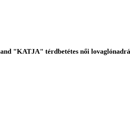
land "KATJA" térdbetétes női lovaglónadrá