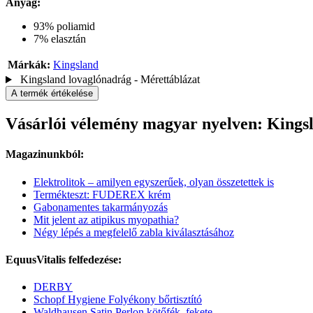
Anyag:
93% poliamid
7% elasztán
Márkák:
Kingsland
Kingsland lovaglónadrág - Mérettáblázat
A termék értékelése
Vásárlói vélemény magyar nyelven: Kings
Magazinunkból:
Elektrolitok – amilyen egyszerűek, olyan összetettek is
Termékteszt: FUDEREX krém
Gabonamentes takarmányozás
Mit jelent az atipikus myopathia?
Négy lépés a megfelelő zabla kiválasztásához
EquusVitalis felfedezése:
DERBY
Schopf Hygiene Folyékony bőrtisztító
Waldhausen Satin Perlon kötőfék, fekete