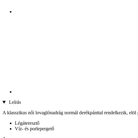
Leírás
A klasszikus női lovaglónadrág normál derékpánttal rendelkezik, elöl g
Légáteresztő
Víz- és porlepergető