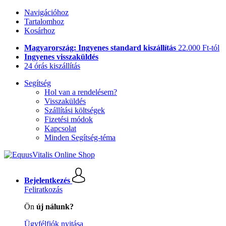
Navigációhoz
Tartalomhoz
Kosárhoz
Magyarország: Ingyenes standard kiszállítás
22.000 Ft-tól
Ingyenes visszaküldés
24 órás kiszállítás
Segítség
Hol van a rendelésem?
Visszaküldés
Szállítási költségek
Fizetési módok
Kapcsolat
Minden Segítség-téma
Bejelentkezés
Feliratkozás
Ön
új nálunk?
Ügyfélfiók nyitása