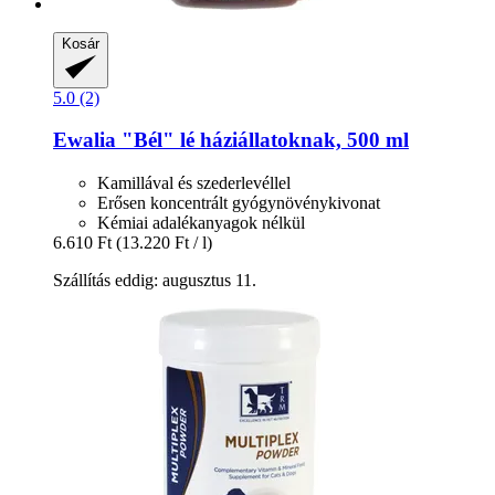
Kosár
5.0 (2)
Ewalia
"Bél" lé háziállatoknak, 500 ml
Kamillával és szederlevéllel
Erősen koncentrált gyógynövénykivonat
Kémiai adalékanyagok nélkül
6.610 Ft
(13.220 Ft / l)
Szállítás eddig: augusztus 11.