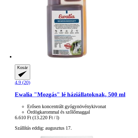
Kosár
4.9 (20)
Ewalia
"Mozgás" lé háziállatoknak, 500 ml
Erősen koncentrált gyógynövénykivonat
Ördögkarommal és szőlőmaggal
6.610 Ft
(13.220 Ft / l)
Szállítás eddig: augusztus 17.