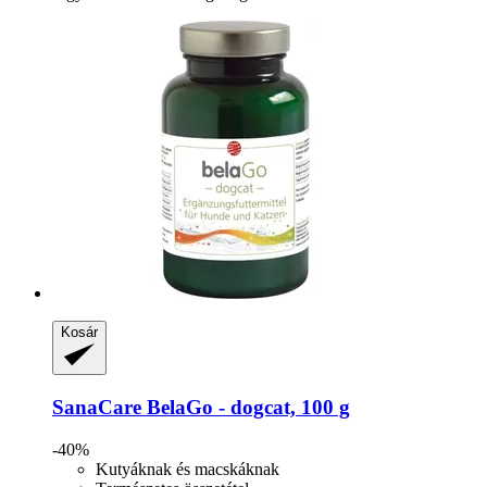
Kosár
SanaCare
BelaGo -​ dogcat, 100 g
-40%
Kutyáknak és macskáknak