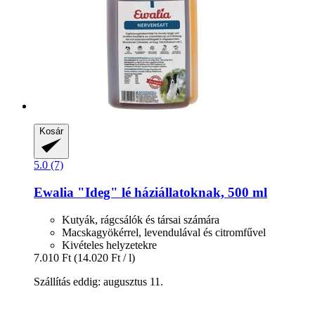
Kosár
5.0 (7)
Ewalia
"Ideg" lé háziállatoknak, 500 ml
Kutyák, rágcsálók és társai számára
Macskagyökérrel, levendulával és citromfűvel
Kivételes helyzetekre
7.010 Ft
(14.020 Ft / l)
Szállítás eddig: augusztus 11.