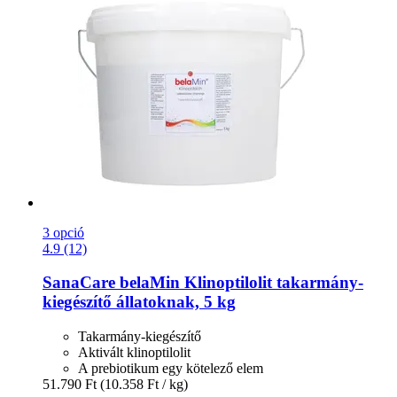
3 opció
4.9 (12)
SanaCare
belaMin Klinoptilolit takarmány-​
kiegészítő állatoknak, 5 kg
Takarmány-kiegészítő
Aktivált klinoptilolit
A prebiotikum egy kötelező elem
51.790 Ft
(10.358 Ft / kg)