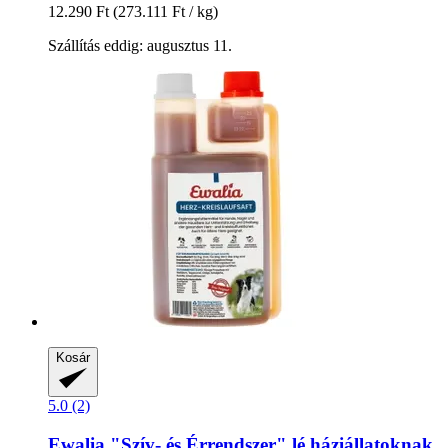
12.290 Ft
(273.111 Ft / kg)
Szállítás eddig: augusztus 11.
Kosár
5.0 (2)
Ewalia
"Szív-​ és Érrendszer" lé háziállatoknak,