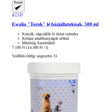
Kosár
4.7 (3)
Ewalia
"Torok" lé háziállatoknak, 500 ml
Kutyák, rágcsálók és társai számára
Kémiai adalékanyagok nélkül
Minőség Ausztriából
7.190 Ft
(14.380 Ft / l)
Szállítás eddig: augusztus 31.