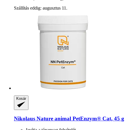
Szállítás eddig: augusztus 11.
Kosár
Nikolaus Nature animal
PetEnzym® Cat, 45 g
Javítja a tápanyag felvételét