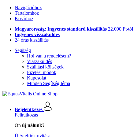
Navigációhoz
Tartalomhoz
Kosárhoz
Magyarország: Ingyenes standard kiszállítás
22.000 Ft-tól
Ingyenes visszaküldés
24 órás kiszállítás
Segítség
Hol van a rendelésem?
Visszaküldés
Szállítási költségek
Fizetési módok
Kapcsolat
Minden Segítség-téma
Bejelentkezés
Feliratkozás
Ön
új nálunk?
Ügyfélfiók nyitása