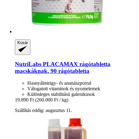
Kosár
NutriLabs
PLACAMAX rágótabletta
macskáknak, 90 rágótabletta
Hasnyálmirigy- és ananászporral
Válogatott vitaminok és nyomelemek
Különleges stabilitású galenikusok
19.890 Ft
(260.000 Ft / kg)
Szállítás eddig: augusztus 11.