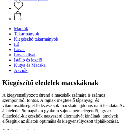
Márkák
Takarmányok
Kiegészítő takarmányok
Ló
Lovas
Lovas divat
Istálló és legelő
Kutya és Macska
Akciók
Kiegészítő eledelek macskáknak
A kiegyensúlyozott étrend a macskák számára is számos
szempontból fontos. A fajnak megfelelő tápanyag- és
vitaminszükséglet fedezése sok macskatulajdonos napi feladata. Az
állateledel önmagában gyakran sajnos nem elegendő, így az
állateledel-kiegészítők nagyszerű alternatívát kínálnak, amelyek
elősegítik az állatok optimális és kiegyensúlyozott táplálkozását.