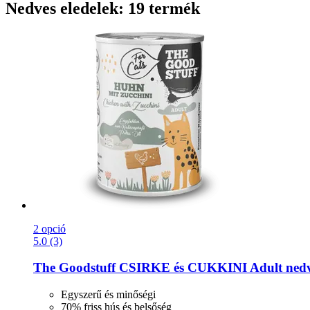
Nedves eledelek: 19 termék
2 opció
5.0 (3)
The Goodstuff
CSIRKE és CUKKINI Adult nedve
Egyszerű és minőségi
70% friss hús és belsőség