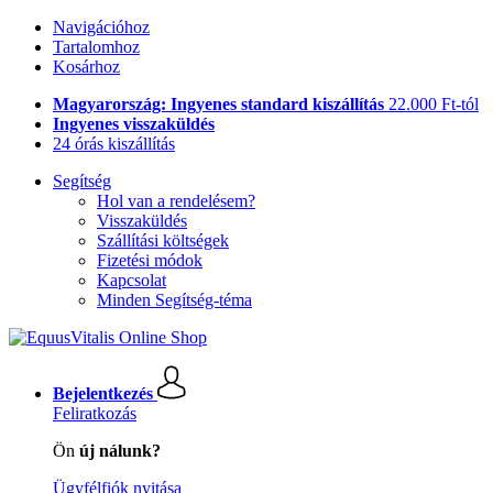
Navigációhoz
Tartalomhoz
Kosárhoz
Magyarország: Ingyenes standard kiszállítás
22.000 Ft-tól
Ingyenes visszaküldés
24 órás kiszállítás
Segítség
Hol van a rendelésem?
Visszaküldés
Szállítási költségek
Fizetési módok
Kapcsolat
Minden Segítség-téma
Bejelentkezés
Feliratkozás
Ön
új nálunk?
Ügyfélfiók nyitása