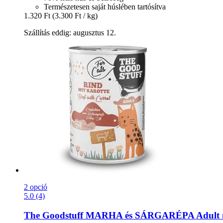
Természetesen saját húslében tartósítva
1.320 Ft
(3.300 Ft / kg)
Szállítás eddig: augusztus 12.
2 opció
5.0 (4)
The Goodstuff
MARHA és SÁRGARÉPA Adult ned