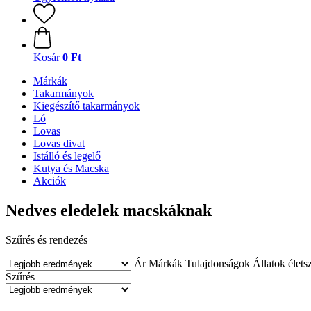
Kosár
0 Ft
Márkák
Takarmányok
Kiegészítő takarmányok
Ló
Lovas
Lovas divat
Istálló és legelő
Kutya és Macska
Akciók
Nedves eledelek macskáknak
Szűrés és rendezés
Ár
Márkák
Tulajdonságok
Állatok élets
Szűrés