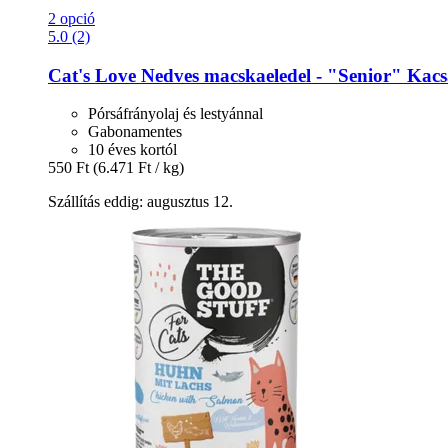
2 opció
5.0 (2)
Cat's Love
Nedves macskaeledel -​ "Senior" Kacs
Pórsáfrányolaj és lestyánnal
Gabonamentes
10 éves kortól
550 Ft
(6.471 Ft / kg)
Szállítás eddig: augusztus 12.