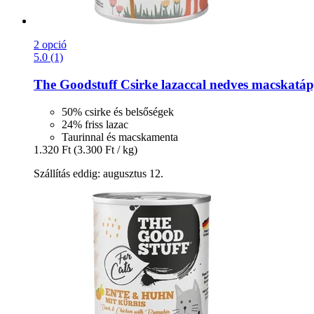
2 opció
5.0 (1)
The Goodstuff
Csirke lazaccal nedves macskatáp
50% csirke és belsőségek
24% friss lazac
Taurinnal és macskamenta
1.320 Ft
(3.300 Ft / kg)
Szállítás eddig: augusztus 12.