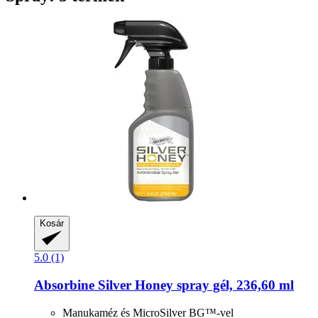
Kosár
5.0 (1)
Absorbine
Silver Honey spray gél, 236,60 ml
Manukaméz és MicroSilver BG™-vel