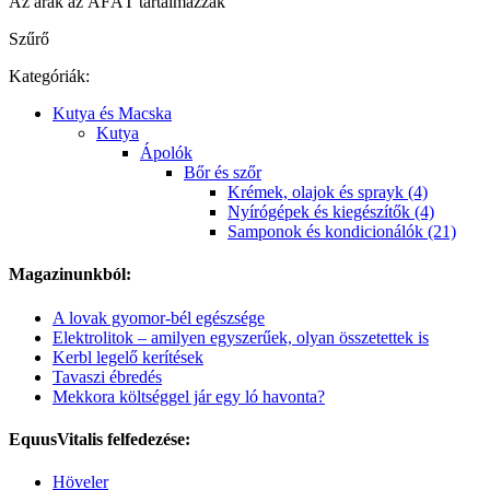
Az árak az ÁFÁT tartalmazzák
Szűrő
Kategóriák:
Kutya és Macska
Kutya
Ápolók
Bőr és szőr
Krémek, olajok és sprayk (4)
Nyírógépek és kiegészítők (4)
Samponok és kondicionálók (21)
Magazinunkból:
A lovak gyomor-bél egészsége
Elektrolitok – amilyen egyszerűek, olyan összetettek is
Kerbl legelő kerítések
Tavaszi ébredés
Mekkora költséggel jár egy ló havonta?
EquusVitalis felfedezése:
Höveler