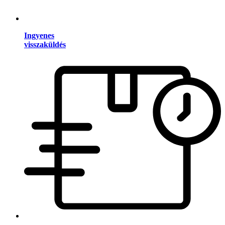
Ingyenes
visszaküldés