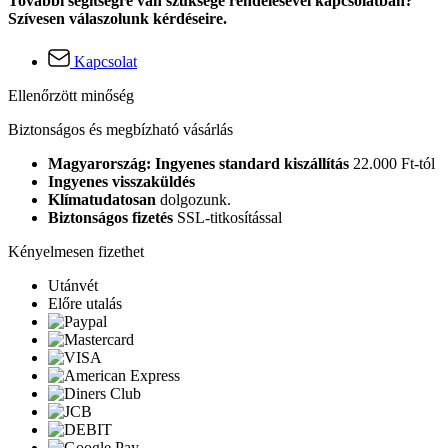
További segítségre van szüksége rendelésével kapcsolatban?
Szívesen válaszolunk kérdéseire.
Kapcsolat
Ellenőrzött minőség
Biztonságos és megbízható vásárlás
Magyarország: Ingyenes standard kiszállítás
22.000 Ft-tól
Ingyenes visszaküldés
Klímatudatosan
dolgozunk.
Biztonságos fizetés
SSL-titkosítással
Kényelmesen fizethet
Utánvét
Előre utalás