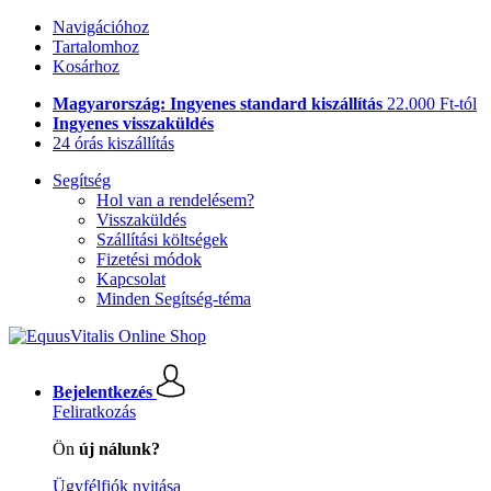
Navigációhoz
Tartalomhoz
Kosárhoz
Magyarország: Ingyenes standard kiszállítás
22.000 Ft-tól
Ingyenes visszaküldés
24 órás kiszállítás
Segítség
Hol van a rendelésem?
Visszaküldés
Szállítási költségek
Fizetési módok
Kapcsolat
Minden Segítség-téma
Bejelentkezés
Feliratkozás
Ön
új nálunk?
Ügyfélfiók nyitása