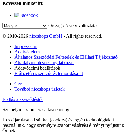
Kövessen minket itt:
Ország / Nyelv változtatás
© 2010-2026
niceshops GmbH
- All rights reserved.
Impresszum
Adatvédelem
Általános Szerződési Feltételek és Elállási Tájékoztató
Akadálymentesítési nyilatkozat
Adatvédelmi beállítások
Előfizetéses szerződés lemondása itt
Cég
További niceshops üzletek
Elállás a szerződéstől
Személyre szabott vásárlási élmény
Hozzájárulásával sütiket (cookies) és egyéb technológiákat
használunk, hogy személyre szabott vásárlási élményt nyújtsunk
Önnek.