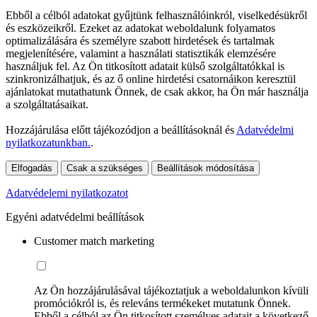
Ebből a célból adatokat gyűjtünk felhasználóinkról, viselkedésükről
és eszközeikről. Ezeket az adatokat weboldalunk folyamatos
optimalizálására és személyre szabott hirdetések és tartalmak
megjelenítésére, valamint a használati statisztikák elemzésére
használjuk fel. Az Ön titkosított adatait külső szolgáltatókkal is
szinkronizálhatjuk, és az ő online hirdetési csatornáikon keresztül
ajánlatokat mutathatunk Önnek, de csak akkor, ha Ön már használja
a szolgáltatásaikat.
Hozzájárulása előtt tájékozódjon a beállításoknál és
Adatvédelmi
nyilatkozatunkban.
.
Elfogadás
Csak a szükséges
Beállítások módosítása
Adatvédelemi nyilatkozatot
Egyéni adatvédelmi beállítások
Customer match marketing
Az Ön hozzájárulásával tájékoztatjuk a weboldalunkon kívüli
promóciókról is, és releváns termékeket mutatunk Önnek.
Ebből a célból az Ön titkosított személyes adatait a következő