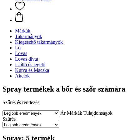
Márkák
Takarmányok
Kiegészítő takarmányok
Ló
Lovas
Lovas divat
Istálló és legelő
Kutya és Macska
Akciók
Spray termékek a bőr és szőr számára
Szűrés és rendezés
Ár
Márkák
Tulajdonságok
Szűrés
Spray: 5 termék