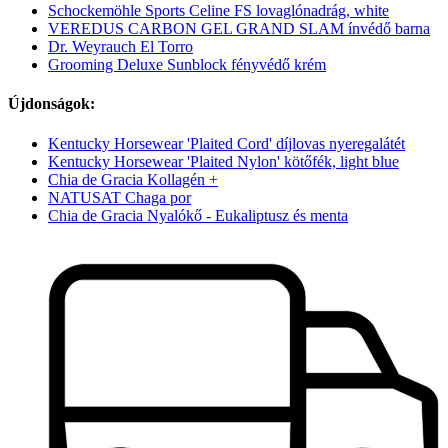
Schockemöhle Sports Celine FS lovaglónadrág, white
VEREDUS CARBON GEL GRAND SLAM ínvédő barna
Dr. Weyrauch El Torro
Grooming Deluxe Sunblock fényvédő krém
Újdonságok:
Kentucky Horsewear 'Plaited Cord' díjlovas nyeregalátét
Kentucky Horsewear 'Plaited Nylon' kötőfék, light blue
Chia de Gracia Kollagén +
NATUSAT Chaga por
Chia de Gracia Nyalókő - Eukaliptusz és menta