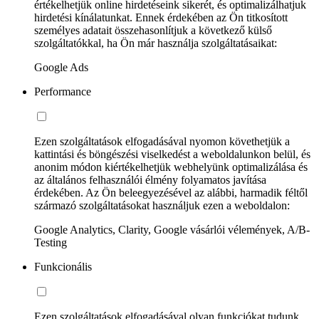
értékelhetjük online hirdetéseink sikerét, és optimalizálhatjuk
hirdetési kínálatunkat. Ennek érdekében az Ön titkosított
személyes adatait összehasonlítjuk a következő külső
szolgáltatókkal, ha Ön már használja szolgáltatásaikat:
Google Ads
Performance
Ezen szolgáltatások elfogadásával nyomon követhetjük a
kattintási és böngészési viselkedést a weboldalunkon belül, és
anonim módon kiértékelhetjük webhelyünk optimalizálása és
az általános felhasználói élmény folyamatos javítása
érdekében. Az Ön beleegyezésével az alábbi, harmadik féltől
származó szolgáltatásokat használjuk ezen a weboldalon:
Google Analytics, Clarity, Google vásárlói vélemények, A/B-
Testing
Funkcionális
Ezen szolgáltatások elfogadásával olyan funkciókat tudunk