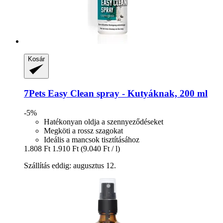
Kosár
7Pets
Easy Clean spray -​ Kutyáknak, 200 ml
-5%
Hatékonyan oldja a szennyeződéseket
Megköti a rossz szagokat
Ideális a mancsok tisztításához
1.808 Ft
1.910 Ft
(9.040 Ft / l)
Szállítás eddig: augusztus 12.