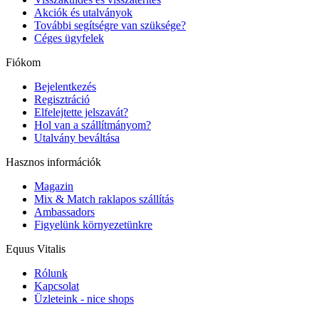
Akciók és utalványok
További segítségre van szüksége?
Céges ügyfelek
Fiókom
Bejelentkezés
Regisztráció
Elfelejtette jelszavát?
Hol van a szállítmányom?
Utalvány beváltása
Hasznos információk
Magazin
Mix & Match raklapos szállítás
Ambassadors
Figyelünk környezetünkre
Equus Vitalis
Rólunk
Kapcsolat
Üzleteink - nice shops