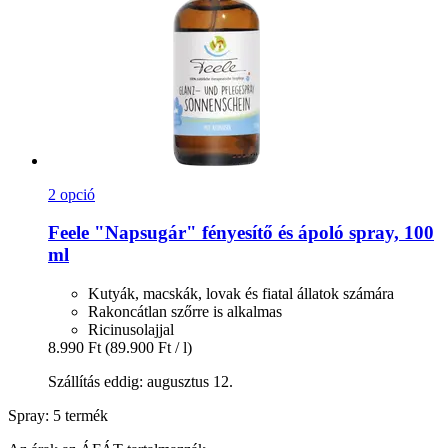
2 opció
Feele
"Napsugár" fényesítő és ápoló spray, 100
ml
Kutyák, macskák, lovak és fiatal állatok számára
Rakoncátlan szőrre is alkalmas
Ricinusolajjal
8.990 Ft
(89.900 Ft / l)
Szállítás eddig: augusztus 12.
Spray: 5 termék