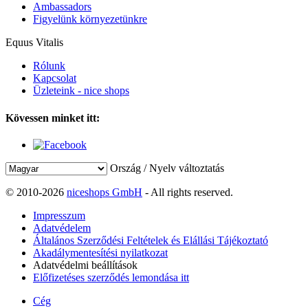
Ambassadors
Figyelünk környezetünkre
Equus Vitalis
Rólunk
Kapcsolat
Üzleteink - nice shops
Kövessen minket itt:
Ország / Nyelv változtatás
© 2010-2026
niceshops GmbH
- All rights reserved.
Impresszum
Adatvédelem
Általános Szerződési Feltételek és Elállási Tájékoztató
Akadálymentesítési nyilatkozat
Adatvédelmi beállítások
Előfizetéses szerződés lemondása itt
Cég