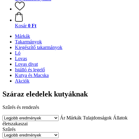
Kosár
0 Ft
Márkák
Takarmányok
Kiegészítő takarmányok
Ló
Lovas
Lovas divat
Istálló és legelő
Kutya és Macska
Akciók
Száraz eledelek kutyáknak
Szűrés és rendezés
Ár
Márkák
Tulajdonságok
Állatok
életszakaszai
Szűrés