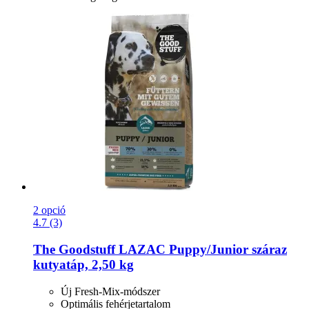
2 opció
4.7 (3)
The Goodstuff
LAZAC Puppy/Junior száraz
kutyatáp, 2,50 kg
Új Fresh-Mix-módszer
Optimális fehérjetartalom