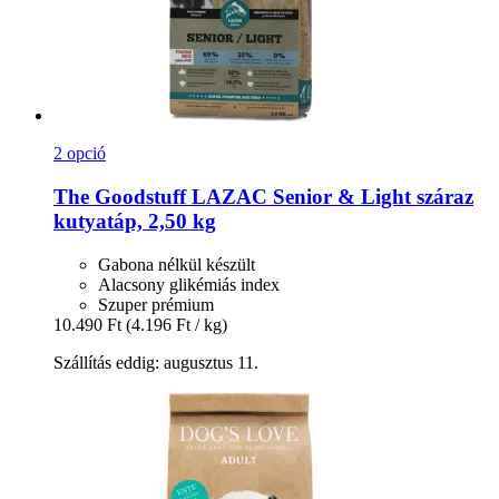
2 opció
The Goodstuff
LAZAC Senior & Light száraz
kutyatáp, 2,50 kg
Gabona nélkül készült
Alacsony glikémiás index
Szuper prémium
10.490 Ft
(4.196 Ft / kg)
Szállítás eddig: augusztus 11.