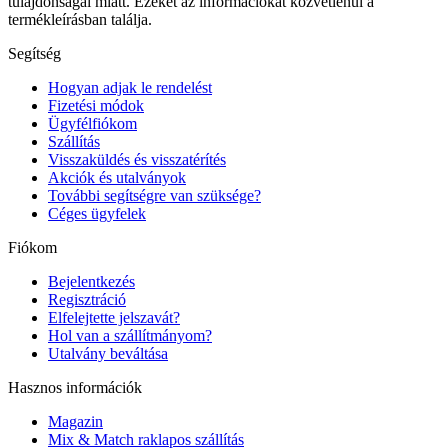
tulajdonságai miatt. Ezeket az információkat közvetlenül a
termékleírásban találja.
Segítség
Hogyan adjak le rendelést
Fizetési módok
Ügyfélfiókom
Szállítás
Visszaküldés és visszatérítés
Akciók és utalványok
További segítségre van szüksége?
Céges ügyfelek
Fiókom
Bejelentkezés
Regisztráció
Elfelejtette jelszavát?
Hol van a szállítmányom?
Utalvány beváltása
Hasznos információk
Magazin
Mix & Match raklapos szállítás