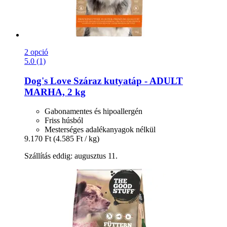
2 opció
5.0 (1)
Dog's Love
Száraz kutyatáp -​ ADULT
MARHA, 2 kg
Gabonamentes és hipoallergén
Friss húsból
Mesterséges adalékanyagok nélkül
9.170 Ft
(4.585 Ft / kg)
Szállítás eddig: augusztus 11.