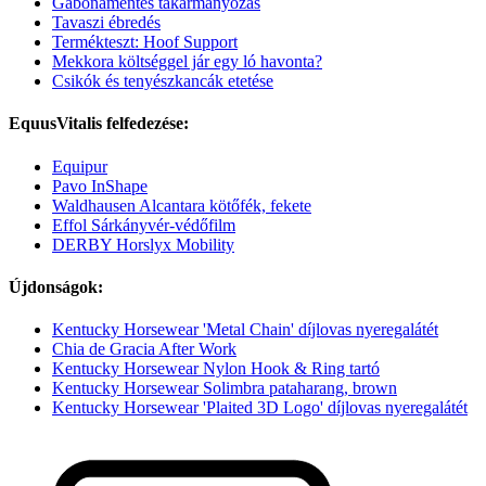
Gabonamentes takarmányozás
Tavaszi ébredés
Termékteszt: Hoof Support
Mekkora költséggel jár egy ló havonta?
Csikók és tenyészkancák etetése
EquusVitalis felfedezése:
Equipur
Pavo InShape
Waldhausen Alcantara kötőfék, fekete
Effol Sárkányvér-védőfilm
DERBY Horslyx Mobility
Újdonságok:
Kentucky Horsewear 'Metal Chain' díjlovas nyeregalátét
Chia de Gracia After Work
Kentucky Horsewear Nylon Hook & Ring tartó
Kentucky Horsewear Solimbra pataharang, brown
Kentucky Horsewear 'Plaited 3D Logo' díjlovas nyeregalátét