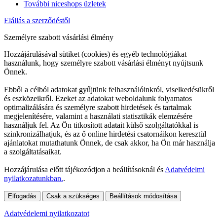
További niceshops üzletek
Elállás a szerződéstől
Személyre szabott vásárlási élmény
Hozzájárulásával sütiket (cookies) és egyéb technológiákat
használunk, hogy személyre szabott vásárlási élményt nyújtsunk
Önnek.
Ebből a célból adatokat gyűjtünk felhasználóinkról, viselkedésükről
és eszközeikről. Ezeket az adatokat weboldalunk folyamatos
optimalizálására és személyre szabott hirdetések és tartalmak
megjelenítésére, valamint a használati statisztikák elemzésére
használjuk fel. Az Ön titkosított adatait külső szolgáltatókkal is
szinkronizálhatjuk, és az ő online hirdetési csatornáikon keresztül
ajánlatokat mutathatunk Önnek, de csak akkor, ha Ön már használja
a szolgáltatásaikat.
Hozzájárulása előtt tájékozódjon a beállításoknál és
Adatvédelmi
nyilatkozatunkban.
.
Elfogadás
Csak a szükséges
Beállítások módosítása
Adatvédelemi nyilatkozatot