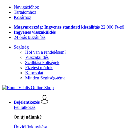
Navigációhoz
Tartalomhoz
Kosárhoz
Magyarország: Ingyenes standard kiszállítás
22.000 Ft-tól
Ingyenes visszaküldés
24 órás kiszállítás
Segítség
Hol van a rendelésem?
Visszaküldés
Szállítási költségek
Fizetési módok
Kapcsolat
Minden Segítség-téma
Bejelentkezés
Feliratkozás
Ön
új nálunk?
Ügyfélfiók nyitása