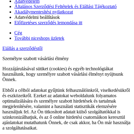
Adatvédelem
Általános Szerződési Feltételek és Elállási Tájékoztató
Akadálymentesítési nyilatkozat
Adatvédelmi beállítások
Előfizetéses szerződés lemondása itt
Cég
További niceshops üzletek
Elállás a szerződéstől
Személyre szabott vásárlási élmény
Hozzájárulásával sütiket (cookies) és egyéb technológiákat
használunk, hogy személyre szabott vásárlási élményt nyújtsunk
Önnek.
Ebből a célból adatokat gyűjtünk felhasználóinkról, viselkedésükről
és eszközeikről. Ezeket az adatokat weboldalunk folyamatos
optimalizálására és személyre szabott hirdetések és tartalmak
megjelenítésére, valamint a használati statisztikák elemzésére
használjuk fel. Az Ön titkosított adatait külső szolgáltatókkal is
szinkronizálhatjuk, és az ő online hirdetési csatornáikon keresztül
ajánlatokat mutathatunk Önnek, de csak akkor, ha Ön már használja
a szolgáltatásaikat.