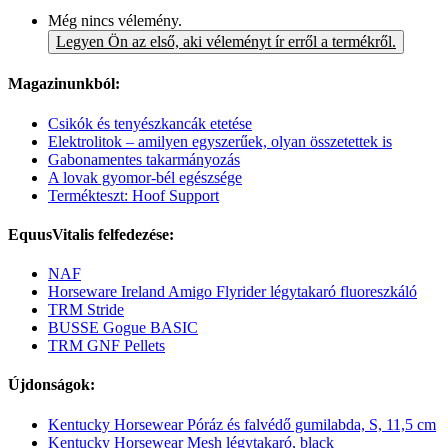
Még nincs vélemény.
Legyen Ön az első, aki véleményt ír erről a termékről.
Magazinunkból:
Csikók és tenyészkancák etetése
Elektrolitok – amilyen egyszerűek, olyan összetettek is
Gabonamentes takarmányozás
A lovak gyomor-bél egészsége
Termékteszt: Hoof Support
EquusVitalis felfedezése:
NAF
Horseware Ireland Amigo Flyrider légytakaró fluoreszkáló
TRM Stride
BUSSE Gogue BASIC
TRM GNF Pellets
Újdonságok:
Kentucky Horsewear Póráz és falvédő gumilabda, S, 11,5 cm
Kentucky Horsewear Mesh légytakaró, black