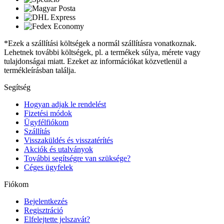
*Ezek a szállítási költségek a normál szállításra vonatkoznak.
Lehetnek további költségek, pl. a termékek súlya, mérete vagy
tulajdonságai miatt. Ezeket az információkat közvetlenül a
termékleírásban találja.
Segítség
Hogyan adjak le rendelést
Fizetési módok
Ügyfélfiókom
Szállítás
Visszaküldés és visszatérítés
Akciók és utalványok
További segítségre van szüksége?
Céges ügyfelek
Fiókom
Bejelentkezés
Regisztráció
Elfelejtette jelszavát?