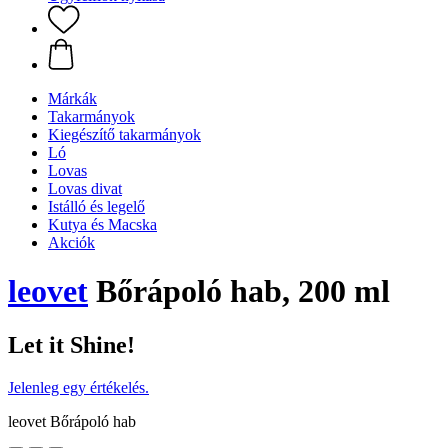
Márkák
Takarmányok
Kiegészítő takarmányok
Ló
Lovas
Lovas divat
Istálló és legelő
Kutya és Macska
Akciók
leovet
Bőrápoló hab, 200 ml
Let it Shine!
Jelenleg egy értékelés.
leovet Bőrápoló hab