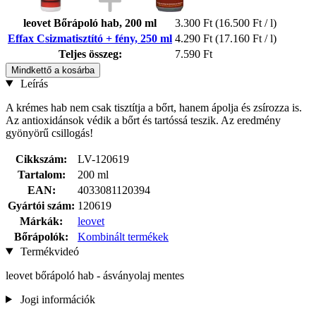
leovet Bőrápoló hab, 200 ml
3.300 Ft
(16.500 Ft / l)
Effax Csizmatisztító + fény, 250 ml
4.290 Ft
(17.160 Ft / l)
Teljes összeg:
7.590 Ft
Mindkettő a kosárba
Leírás
A krémes hab nem csak tisztítja a bőrt, hanem ápolja és zsírozza is.
Az antioxidánsok védik a bőrt és tartóssá teszik. Az eredmény
gyönyörű csillogás!
Cikkszám:
LV-120619
Tartalom:
200 ml
EAN:
4033081120394
Gyártói szám:
120619
Márkák:
leovet
Bőrápolók:
Kombinált termékek
Termékvideó
leovet bőrápoló hab - ásványolaj mentes
Jogi információk