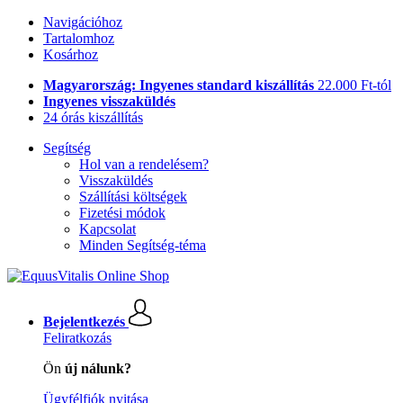
Navigációhoz
Tartalomhoz
Kosárhoz
Magyarország: Ingyenes standard kiszállítás
22.000 Ft-tól
Ingyenes visszaküldés
24 órás kiszállítás
Segítség
Hol van a rendelésem?
Visszaküldés
Szállítási költségek
Fizetési módok
Kapcsolat
Minden Segítség-téma
Bejelentkezés
Feliratkozás
Ön
új nálunk?
Ügyfélfiók nyitása