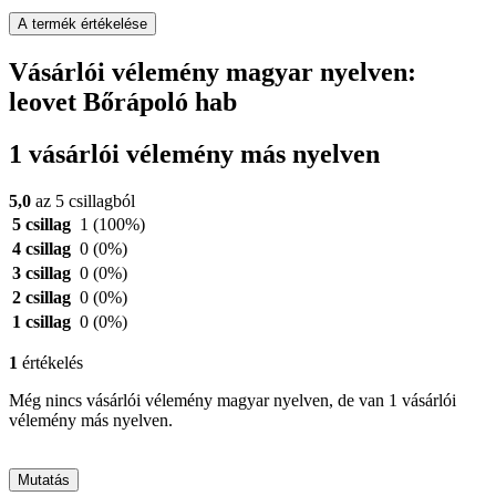
A termék értékelése
Vásárlói vélemény magyar nyelven:
leovet Bőrápoló hab
1 vásárlói vélemény más nyelven
5,0
az 5 csillagból
5 csillag
1
(100%)
4 csillag
0
(0%)
3 csillag
0
(0%)
2 csillag
0
(0%)
1 csillag
0
(0%)
1
értékelés
Még nincs vásárlói vélemény magyar nyelven, de van 1 vásárlói
vélemény más nyelven.
Mutatás