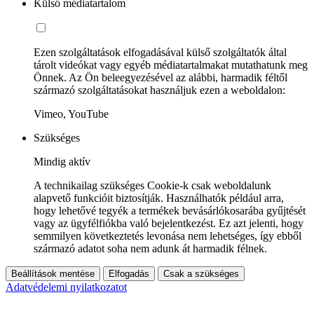
Külső médiatartalom
Ezen szolgáltatások elfogadásával külső szolgáltatók által
tárolt videókat vagy egyéb médiatartalmakat mutathatunk meg
Önnek. Az Ön beleegyezésével az alábbi, harmadik féltől
származó szolgáltatásokat használjuk ezen a weboldalon:
Vimeo, YouTube
Szükséges
Mindig aktív
A technikailag szükséges Cookie-k csak weboldalunk
alapvető funkcióit biztosítják. Használhatók például arra,
hogy lehetővé tegyék a termékek bevásárlókosarába gyűjtését
vagy az ügyfélfiókba való bejelentkezést. Ez azt jelenti, hogy
semmilyen következtetés levonása nem lehetséges, így ebből
származó adatot soha nem adunk át harmadik félnek.
Beállítások mentése
Elfogadás
Csak a szükséges
Adatvédelemi nyilatkozatot