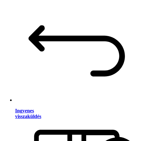
Ingyenes
visszaküldés