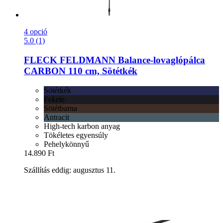
4 opció
5.0 (1)
FLECK
FELDMANN Balance-​lovaglópálca
CARBON 110 cm, Sötétkék
Sötétkék
Fekete
Sötétbarna
Antracit
High-tech karbon anyag
Tökéletes egyensúly
Pehelykönnyű
14.890 Ft
Szállítás eddig: augusztus 11.