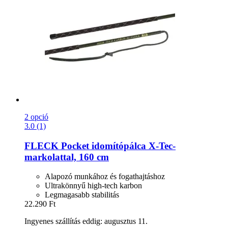
2 opció
3.0 (1)
FLECK
Pocket idomítópálca X-​Tec-​
markolattal, 160 cm
Alapozó munkához és fogathajtáshoz
Ultrakönnyű high-tech karbon
Legmagasabb stabilitás
22.290 Ft
Ingyenes szállítás eddig: augusztus 11.