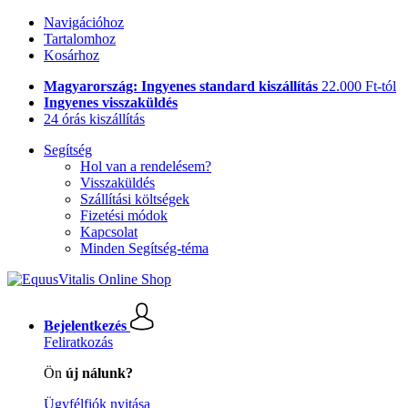
Navigációhoz
Tartalomhoz
Kosárhoz
Magyarország: Ingyenes standard kiszállítás
22.000 Ft-tól
Ingyenes visszaküldés
24 órás kiszállítás
Segítség
Hol van a rendelésem?
Visszaküldés
Szállítási költségek
Fizetési módok
Kapcsolat
Minden Segítség-téma
Bejelentkezés
Feliratkozás
Ön
új nálunk?
Ügyfélfiók nyitása