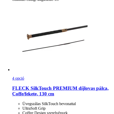
4 opció
FLECK
SilkTouch PREMIUM díjlovas pálca,
Coffe/fekete, 130 cm
Üvegszálas SilkTouch bevonattal
UltraSoft Grip
Coffee Design szerelvények