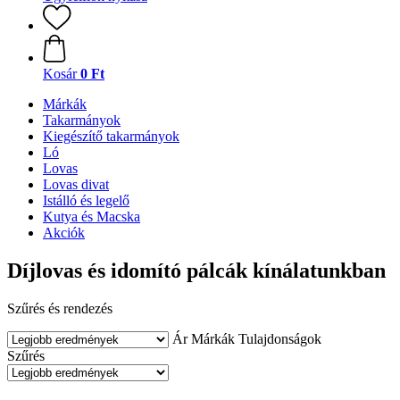
Kosár
0 Ft
Márkák
Takarmányok
Kiegészítő takarmányok
Ló
Lovas
Lovas divat
Istálló és legelő
Kutya és Macska
Akciók
Díjlovas és idomító pálcák kínálatunkban
Szűrés és rendezés
Ár
Márkák
Tulajdonságok
Szűrés