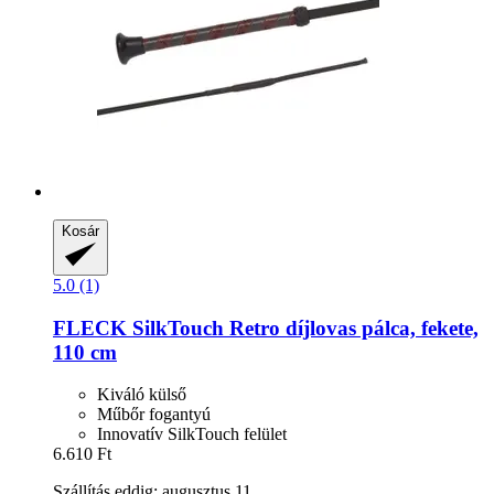
Kosár
5.0 (1)
FLECK
SilkTouch Retro díjlovas pálca, fekete,
110 cm
Kiváló külső
Műbőr fogantyú
Innovatív SilkTouch felület
6.610 Ft
Szállítás eddig: augusztus 11.