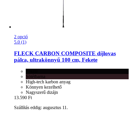
2 opció
5.0 (1)
FLECK
CARBON COMPOSITE díjlovas
pálca, ultrakönnyű 100 cm, Fekete
Fekete
Sötétbarna
High-tech karbon anyag
Könnyen kezelhető
Nagyszerű dizájn
13.590 Ft
Szállítás eddig: augusztus 11.