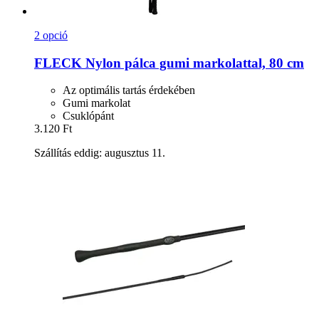
2 opció
FLECK
Nylon pálca gumi markolattal, 80 cm
Az optimális tartás érdekében
Gumi markolat
Csuklópánt
3.120 Ft
Szállítás eddig: augusztus 11.