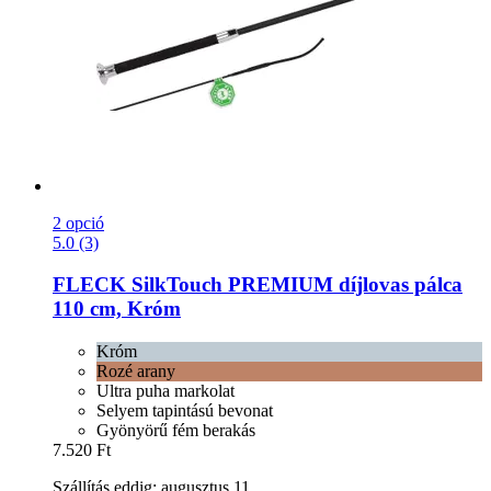
2 opció
5.0 (3)
FLECK
SilkTouch PREMIUM díjlovas pálca
110 cm, Króm
Króm
Rozé arany
Ultra puha markolat
Selyem tapintású bevonat
Gyönyörű fém berakás
7.520 Ft
Szállítás eddig: augusztus 11.