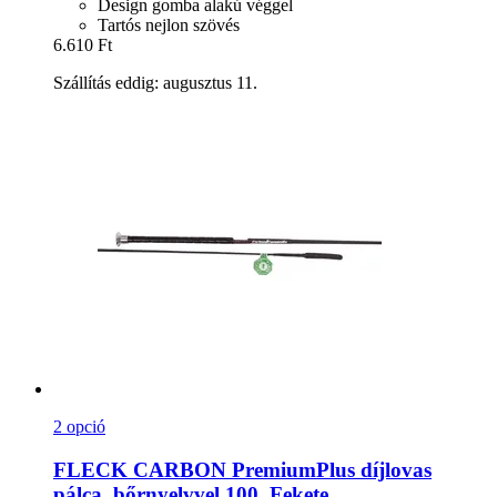
Design gomba alakú véggel
Tartós nejlon szövés
6.610 Ft
Szállítás eddig: augusztus 11.
2 opció
FLECK
CARBON PremiumPlus díjlovas
pálca, bőrnyelvvel 100, Fekete