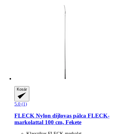
Kosár
5.0 (1)
FLECK
Nylon díjlovas pálca FLECK-​
markolattal 100 cm, Fekete
Klasszikus FLECK-markolat