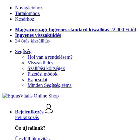
Navigációhoz
Tartalomhoz
Kosárhoz
Magyarország: Ingyenes standard kiszállítás
22.000 Ft-tól
Ingyenes visszaküldés
24 órás kiszállítás
Segítség
Hol van a rendelésem?
Visszaküldés
Szállítási költségek
Fizetési módok
Kapcsolat
Minden Segítség-téma
Bejelentkezés
Feliratkozás
Ön
új nálunk?
Ügyfélfiók nyitása