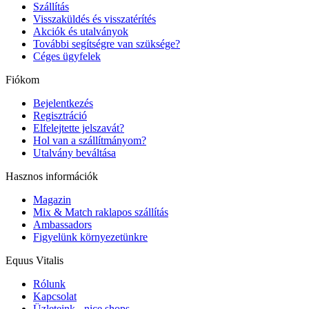
Szállítás
Visszaküldés és visszatérítés
Akciók és utalványok
További segítségre van szüksége?
Céges ügyfelek
Fiókom
Bejelentkezés
Regisztráció
Elfelejtette jelszavát?
Hol van a szállítmányom?
Utalvány beváltása
Hasznos információk
Magazin
Mix & Match raklapos szállítás
Ambassadors
Figyelünk környezetünkre
Equus Vitalis
Rólunk
Kapcsolat
Üzleteink - nice shops