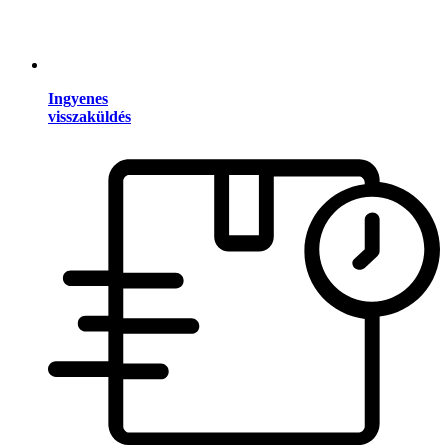
Ingyenes
visszaküldés