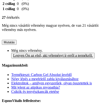
2 csillag
0
(0%)
1 csillag
0
(0%)
27
értékelés
Még nincs vásárlói vélemény magyar nyelven, de van 21 vásárlói
vélemény más nyelven.
Mutatás
Még nincs vélemény.
Legyen Ön az első, aki véleményt ír erről a termékről.
Magazinunkból:
Termékteszt: Carbon Gel Absolut ínvédő
Négy lépés a megfelelő zabla kiválasztásához
Elektrolitok – amilyen egyszerűek, olyan összetettek is
Mit jelent az atipikus myopathia?
Csikók és tenyészkancák etetése
EquusVitalis felfedezése: