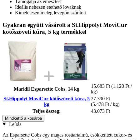
Támogatja az emésztést
Ideális nehezen etethető lovaknak
Kíméletesen meleg levegőn szárított
Gyakran együtt vásárolt a St.Hippolyt MoviCur
kötőszöveti kúra, 5 kg termékkel
15.683 Ft
(1.120 Ft /
Maridil Esparsette Cobs, 14 kg
kg)
St.Hippolyt MoviCur kötőszöveti kúra, 5
27.390 Ft
kg
(5.478 Ft / kg)
Teljes összeg:
43.073 Ft
Mindkettő a kosárba
Leírás
Az Esparsette Cobs egy magas rosttartalmú, csökkentett cukor- és