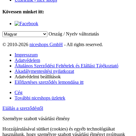
Kövessen minket itt:
Ország / Nyelv változtatás
© 2010-2026
niceshops GmbH
- All rights reserved.
Impresszum
Adatvédelem
Általános Szerződési Feltételek és Elállási Tájékoztató
Akadálymentesítési nyilatkozat
Adatvédelmi beállítások
Előfizetéses szerződés lemondása itt
Cég
További niceshops üzletek
Elállás a szerződéstől
Személyre szabott vásárlási élmény
Hozzájárulásával sütiket (cookies) és egyéb technológiákat
használunk, hogy személyre szabott vásárlási élményt nyújtsunk