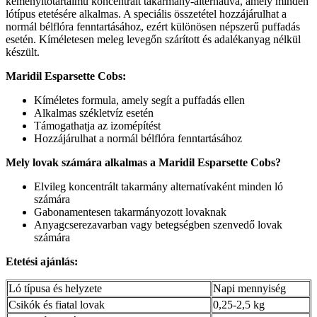
keményítőtartalmú koncentrált takarmány-alternatíva, amely minden
lótípus etetésére alkalmas. A speciális összetétel hozzájárulhat a
normál bélflóra fenntartásához, ezért különösen népszerű puffadás
esetén. Kíméletesen meleg levegőn szárított és adalékanyag nélkül
készült.
Maridil Esparsette Cobs:
Kíméletes formula, amely segít a puffadás ellen
Alkalmas székletvíz esetén
Támogathatja az izomépítést
Hozzájárulhat a normál bélflóra fenntartásához
Mely lovak számára alkalmas a Maridil Esparsette Cobs?
Elvileg koncentrált takarmány alternatívaként minden ló
számára
Gabonamentesen takarmányozott lovaknak
Anyagcserezavarban vagy betegségben szenvedő lovak
számára
Etetési ajánlás:
Ló típusa és helyzete
Napi mennyiség
Csikók és fiatal lovak
0,25-2,5 kg