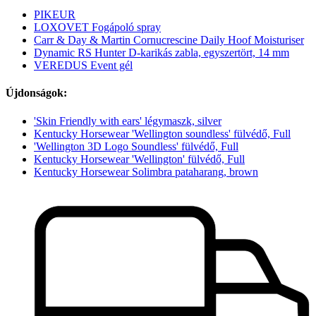
PIKEUR
LOXOVET Fogápoló spray
Carr & Day & Martin Cornucrescine Daily Hoof Moisturiser
Dynamic RS Hunter D-karikás zabla, egyszertört, 14 mm
VEREDUS Event gél
Újdonságok:
'Skin Friendly with ears' légymaszk, silver
Kentucky Horsewear 'Wellington soundless' fülvédő, Full
'Wellington 3D Logo Soundless' fülvédő, Full
Kentucky Horsewear 'Wellington' fülvédő, Full
Kentucky Horsewear Solimbra pataharang, brown