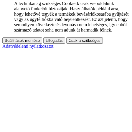
A technikailag szükséges Cookie-k csak weboldalunk
alapvető funkcióit biztosítják. Használhatók például arra,
hogy lehetővé tegyék a termékek bevásárlókosarába gyűjtését
vagy az ügyfélfiókba való bejelentkezést. Ez azt jelenti, hogy
semmilyen következtetés levonása nem lehetséges, így ebből
származó adatot soha nem adunk át harmadik félnek.
Beállítások mentése
Elfogadás
Csak a szükséges
Adatvédelemi nyilatkozatot