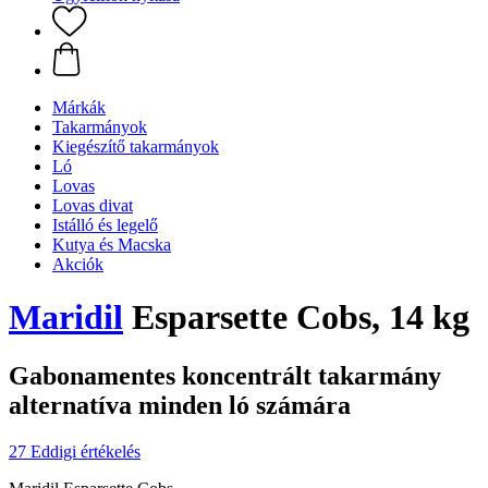
Márkák
Takarmányok
Kiegészítő takarmányok
Ló
Lovas
Lovas divat
Istálló és legelő
Kutya és Macska
Akciók
Maridil
Esparsette Cobs, 14 kg
Gabonamentes koncentrált takarmány
alternatíva minden ló számára
27 Eddigi értékelés