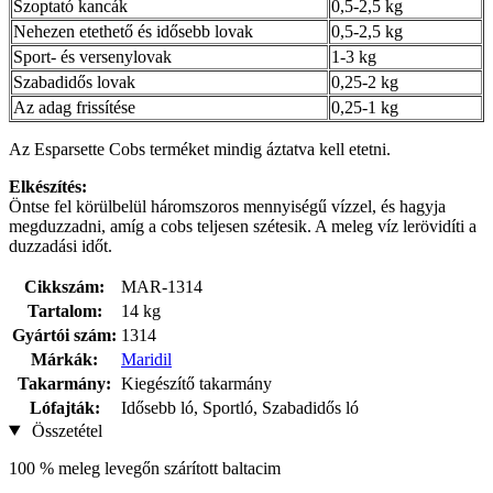
Szoptató kancák
0,5-2,5 kg
Nehezen etethető és idősebb lovak
0,5-2,5 kg
Sport- és versenylovak
1-3 kg
Szabadidős lovak
0,25-2 kg
Az adag frissítése
0,25-1 kg
Az Esparsette Cobs terméket mindig áztatva kell etetni.
Elkészítés:
Öntse fel körülbelül háromszoros mennyiségű vízzel, és hagyja
megduzzadni, amíg a cobs teljesen szétesik. A meleg víz lerövidíti a
duzzadási időt.
Cikkszám:
MAR-1314
Tartalom:
14 kg
Gyártói szám:
1314
Márkák:
Maridil
Takarmány:
Kiegészítő takarmány
Lófajták:
Idősebb ló, Sportló, Szabadidős ló
Összetétel
100 % meleg levegőn szárított baltacim