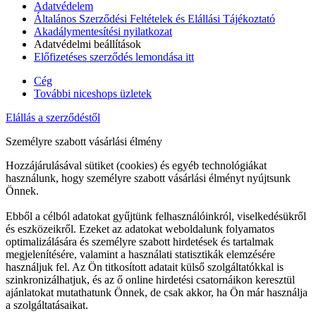
Adatvédelem
Általános Szerződési Feltételek és Elállási Tájékoztató
Akadálymentesítési nyilatkozat
Adatvédelmi beállítások
Előfizetéses szerződés lemondása itt
Cég
További niceshops üzletek
Elállás a szerződéstől
Személyre szabott vásárlási élmény
Hozzájárulásával sütiket (cookies) és egyéb technológiákat
használunk, hogy személyre szabott vásárlási élményt nyújtsunk
Önnek.
Ebből a célból adatokat gyűjtünk felhasználóinkról, viselkedésükről
és eszközeikről. Ezeket az adatokat weboldalunk folyamatos
optimalizálására és személyre szabott hirdetések és tartalmak
megjelenítésére, valamint a használati statisztikák elemzésére
használjuk fel. Az Ön titkosított adatait külső szolgáltatókkal is
szinkronizálhatjuk, és az ő online hirdetési csatornáikon keresztül
ajánlatokat mutathatunk Önnek, de csak akkor, ha Ön már használja
a szolgáltatásaikat.