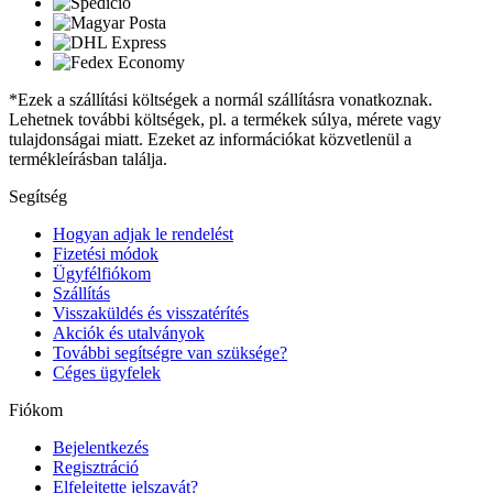
*Ezek a szállítási költségek a normál szállításra vonatkoznak.
Lehetnek további költségek, pl. a termékek súlya, mérete vagy
tulajdonságai miatt. Ezeket az információkat közvetlenül a
termékleírásban találja.
Segítség
Hogyan adjak le rendelést
Fizetési módok
Ügyfélfiókom
Szállítás
Visszaküldés és visszatérítés
Akciók és utalványok
További segítségre van szüksége?
Céges ügyfelek
Fiókom
Bejelentkezés
Regisztráció
Elfelejtette jelszavát?