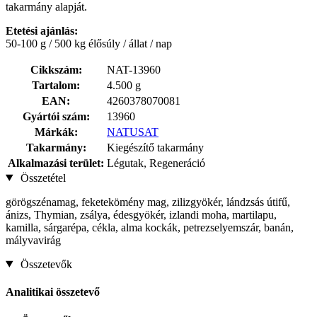
takarmány alapját.
Etetési ajánlás:
50-100 g / 500 kg élősúly / állat / nap
Cikkszám:
NAT-13960
Tartalom:
4.500 g
EAN:
4260378070081
Gyártói szám:
13960
Márkák:
NATUSAT
Takarmány:
Kiegészítő takarmány
Alkalmazási terület:
Légutak, Regeneráció
Összetétel
görögszénamag, feketekömény mag, zilizgyökér, lándzsás útifű,
ánizs, Thymian, zsálya, édesgyökér, izlandi moha, martilapu,
kamilla, sárgarépa, cékla, alma kockák, petrezselyemszár, banán,
mályvavirág
Összetevők
Analitikai összetevő