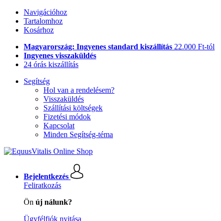
Navigációhoz
Tartalomhoz
Kosárhoz
Magyarország: Ingyenes standard kiszállítás
22.000 Ft-tól
Ingyenes visszaküldés
24 órás kiszállítás
Segítség
Hol van a rendelésem?
Visszaküldés
Szállítási költségek
Fizetési módok
Kapcsolat
Minden Segítség-téma
Bejelentkezés
Feliratkozás
Ön
új nálunk?
Ügyfélfiók nyitása