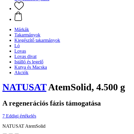
Márkák
Takarmányok
Kiegészítő takarmányok
Ló
Lovas
Lovas divat
Istálló és legelő
Kutya és Macska
Akciók
NATUSAT
AtemSolid, 4.500 g
A regenerációs fázis támogatása
7 Eddigi értékelés
NATUSAT AtemSolid