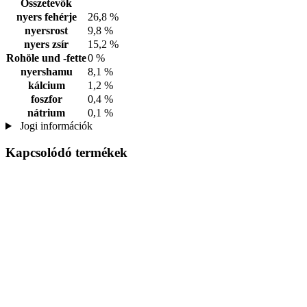
Összetevők
nyers fehérje
26,8 %
nyersrost
9,8 %
nyers zsír
15,2 %
Rohöle und -fette
0 %
nyershamu
8,1 %
kálcium
1,2 %
foszfor
0,4 %
nátrium
0,1 %
Jogi információk
Kapcsolódó termékek