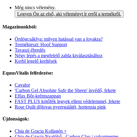
Még nincs vélemény.
Legyen Ön az első, aki véleményt ír erről a termékről.
Magazinunkból:
Ördögcsáklya: milyen hatással van a lovakra?
Termékteszt: Hoof Support
Tavaszi ébredés
Négy lépés a megfelelő zabla kiválasztásához
Kerbl legelő kerítések
EquusVitalis felfedezése:
Cavalor
'Carbon Gel Absolute Safe the Sheep' ínvédő, fekete
Effax Bőr-krémszappan
FAST PLUS kötőfék legyek elleni védelemmel, fekete
Rose Quilt díjlovas nyeregalátét, hortensia pink
Újdonságok:
Chia de Gracia Kollagén +
Chia de Gracia Nyalókő - Carbon Clay / cukormentes