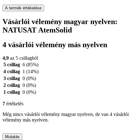
A termék értékelése
Vásárlói vélemény magyar nyelven:
NATUSAT AtemSolid
4 vásárlói vélemény más nyelven
4,9
az 5 csillagból
5 csillag
6
(85%)
4 csillag
1
(14%)
3 csillag
0
(0%)
2 csillag
0
(0%)
1 csillag
0
(0%)
7
értékelés
Még nincs vásárlói vélemény magyar nyelven, de van 4 vásárlói
vélemény más nyelven.
Mutatás