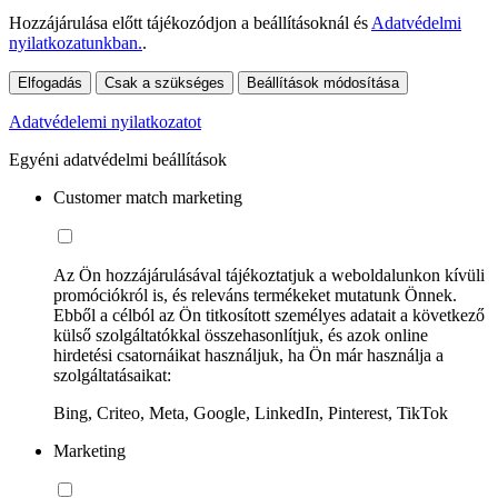
Hozzájárulása előtt tájékozódjon a beállításoknál és
Adatvédelmi
nyilatkozatunkban.
.
Elfogadás
Csak a szükséges
Beállítások módosítása
Adatvédelemi nyilatkozatot
Egyéni adatvédelmi beállítások
Customer match marketing
Az Ön hozzájárulásával tájékoztatjuk a weboldalunkon kívüli
promóciókról is, és releváns termékeket mutatunk Önnek.
Ebből a célból az Ön titkosított személyes adatait a következő
külső szolgáltatókkal összehasonlítjuk, és azok online
hirdetési csatornáikat használjuk, ha Ön már használja a
szolgáltatásaikat:
Bing, Criteo, Meta, Google, LinkedIn, Pinterest, TikTok
Marketing