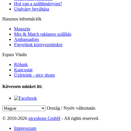
Hol van a szállítmányom?
Utalvány beváltása
Hasznos információk
Magazin
Mix & Match raklapos szállítás
Ambassadors
Figyelünk környezetünkre
Equus Vitalis
Rólunk
Kapcsolat
Üzleteink - nice shops
Kövessen minket itt:
Ország / Nyelv változtatás
© 2010-2026
niceshops GmbH
- All rights reserved.
Impresszum