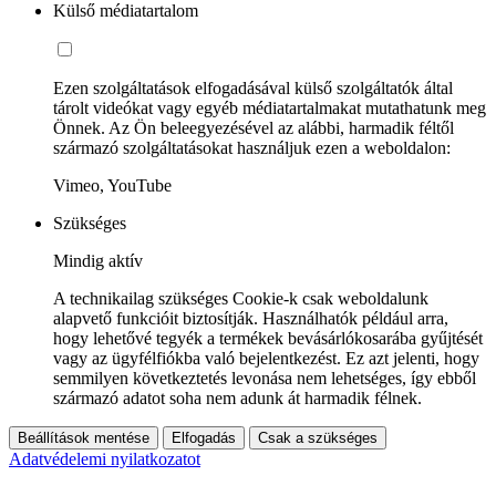
Külső médiatartalom
Ezen szolgáltatások elfogadásával külső szolgáltatók által
tárolt videókat vagy egyéb médiatartalmakat mutathatunk meg
Önnek. Az Ön beleegyezésével az alábbi, harmadik féltől
származó szolgáltatásokat használjuk ezen a weboldalon:
Vimeo, YouTube
Szükséges
Mindig aktív
A technikailag szükséges Cookie-k csak weboldalunk
alapvető funkcióit biztosítják. Használhatók például arra,
hogy lehetővé tegyék a termékek bevásárlókosarába gyűjtését
vagy az ügyfélfiókba való bejelentkezést. Ez azt jelenti, hogy
semmilyen következtetés levonása nem lehetséges, így ebből
származó adatot soha nem adunk át harmadik félnek.
Beállítások mentése
Elfogadás
Csak a szükséges
Adatvédelemi nyilatkozatot