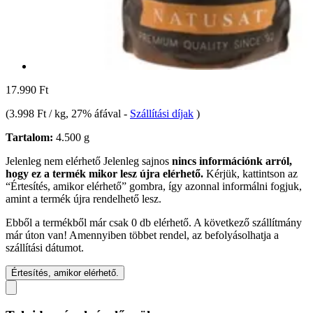
17.990 Ft
(
3.998 Ft / kg
, 27% áfával
-
Szállítási díjak
)
Tartalom:
4.500 g
Jelenleg nem elérhető
Jelenleg sajnos
nincs információnk arról,
hogy ez a termék mikor lesz újra elérhető.
Kérjük, kattintson az
“Értesítés, amikor elérhető” gombra, így azonnal informálni fogjuk,
amint a termék újra rendelhető lesz.
Ebből a termékből már csak 0 db elérhető. A következő szállítmány
már úton van! Amennyiben többet rendel, az befolyásolhatja a
szállítási dátumot.
Értesítés, amikor elérhető.