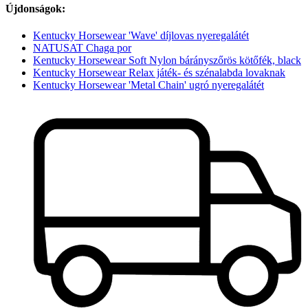
Újdonságok:
Kentucky Horsewear 'Wave' díjlovas nyeregalátét
NATUSAT Chaga por
Kentucky Horsewear Soft Nylon bárányszőrös kötőfék, black
Kentucky Horsewear Relax játék- és szénalabda lovaknak
Kentucky Horsewear 'Metal Chain' ugró nyeregalátét