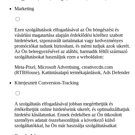
Marketing
Ezen szolgáltatások elfogadásával az Ön böngészési és
vásárlási magatartása alapján érdeklődési köréhez szabott
hirdetéseket, szponzorált tartalmakat vagy kedvezményes
promóciókat tudunk biztosítani, és mérni tudjuk azok sikerét.
Az Ön beleegyezésével az alábbi, harmadik féltől származó
szolgáltatásokat használjuk ezen a weboldalon:
Meta-Pixel, Microsoft Advertising, creativecdn.com
(RTBHouse), Kattintásalapú termékajánlások, Ads Defender
Kiterjesztett Conversion-Tracking
A szolgáltatás elfogadásával jobban megérthetjük és
értékelhetjük online hirdetéseink sikerét, és optimalizálhatjuk
hirdetési kínálatunkat. Ennek érdekében az Ön titkosított
személyes adatait összehasonlítjuk a következő külső
szolgáltatókkal, ha Ön már használja szolgáltatásaikat: