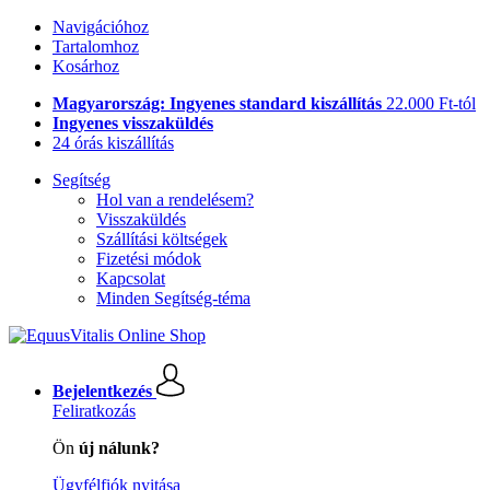
Navigációhoz
Tartalomhoz
Kosárhoz
Magyarország: Ingyenes standard kiszállítás
22.000 Ft-tól
Ingyenes visszaküldés
24 órás kiszállítás
Segítség
Hol van a rendelésem?
Visszaküldés
Szállítási költségek
Fizetési módok
Kapcsolat
Minden Segítség-téma
Bejelentkezés
Feliratkozás
Ön
új nálunk?
Ügyfélfiók nyitása