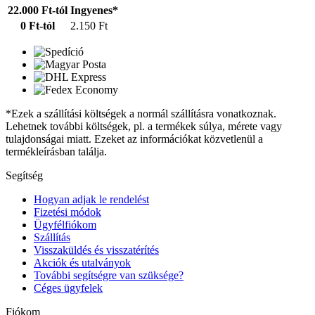
22.000 Ft-tól
Ingyenes*
0 Ft-tól
2.150 Ft
*Ezek a szállítási költségek a normál szállításra vonatkoznak.
Lehetnek további költségek, pl. a termékek súlya, mérete vagy
tulajdonságai miatt. Ezeket az információkat közvetlenül a
termékleírásban találja.
Segítség
Hogyan adjak le rendelést
Fizetési módok
Ügyfélfiókom
Szállítás
Visszaküldés és visszatérítés
Akciók és utalványok
További segítségre van szüksége?
Céges ügyfelek
Fiókom