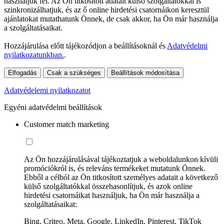
használjuk fel. Az Ön titkosított adatait külső szolgáltatókkal is
szinkronizálhatjuk, és az ő online hirdetési csatornáikon keresztül
ajánlatokat mutathatunk Önnek, de csak akkor, ha Ön már használja
a szolgáltatásaikat.
Hozzájárulása előtt tájékozódjon a beállításoknál és
Adatvédelmi
nyilatkozatunkban.
.
Elfogadás
Csak a szükséges
Beállítások módosítása
Adatvédelemi nyilatkozatot
Egyéni adatvédelmi beállítások
Customer match marketing
Az Ön hozzájárulásával tájékoztatjuk a weboldalunkon kívüli
promóciókról is, és releváns termékeket mutatunk Önnek.
Ebből a célból az Ön titkosított személyes adatait a következő
külső szolgáltatókkal összehasonlítjuk, és azok online
hirdetési csatornáikat használjuk, ha Ön már használja a
szolgáltatásaikat:
Bing, Criteo, Meta, Google, LinkedIn, Pinterest, TikTok