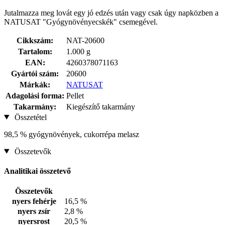
Jutalmazza meg lovát egy jó edzés után vagy csak úgy napközben a
NATUSAT "Gyógynövényecskék" csemegével.
Cikkszám:
NAT-20600
Tartalom:
1.000 g
EAN:
4260378071163
Gyártói szám:
20600
Márkák:
NATUSAT
Adagolási forma:
Pellet
Takarmány:
Kiegészítő takarmány
Összetétel
98,5 % gyógynövények, cukorrépa melasz
Összetevők
Analitikai összetevő
Összetevők
nyers fehérje
16,5 %
nyers zsír
2,8 %
nyersrost
20,5 %