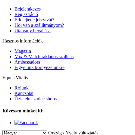
Bejelentkezés
Regisztráció
Elfelejtette jelszavát?
Hol van a szállítmányom?
Utalvány beváltása
Hasznos információk
Magazin
Mix & Match raklapos szállítás
Ambassadors
Figyelünk környezetünkre
Equus Vitalis
Rólunk
Kapcsolat
Üzleteink - nice shops
Kövessen minket itt:
Ország / Nyelv változtatás