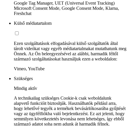
Google Tag Manager, UET (Universal Event Tracking)
Microsoft Consent Mode, Google Consent Mode, Klarna,
Freshchat
Külső médiatartalom
Ezen szolgáltatások elfogadásával külső szolgáltatók által
tárolt videókat vagy egyéb médiatartalmakat mutathatunk meg
Önnek. Az Ön beleegyezésével az alábbi, harmadik féltől
származó szolgáltatásokat használjuk ezen a weboldalon:
Vimeo, YouTube
Szükséges
Mindig aktív
A technikailag szükséges Cookie-k csak weboldalunk
alapvető funkcióit biztosítják. Használhatók például arra,
hogy lehetővé tegyék a termékek bevásárlókosarába gyűjtését
vagy az ügyfélfiókba való bejelentkezést. Ez azt jelenti, hogy
semmilyen következtetés levonása nem lehetséges, így ebből
származó adatot soha nem adunk át harmadik félnek.