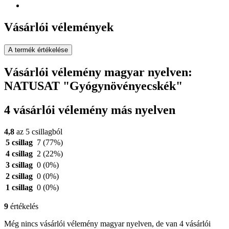
Vásárlói vélemények
A termék értékelése
Vásárlói vélemény magyar nyelven:
NATUSAT "Gyógynövényecskék"
4 vásárlói vélemény más nyelven
4,8
az 5 csillagból
5 csillag
7
(77%)
4 csillag
2
(22%)
3 csillag
0
(0%)
2 csillag
0
(0%)
1 csillag
0
(0%)
9
értékelés
Még nincs vásárlói vélemény magyar nyelven, de van 4 vásárlói