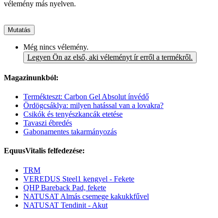
vélemény más nyelven.
Mutatás
Még nincs vélemény.
Legyen Ön az első, aki véleményt ír erről a termékről.
Magazinunkból:
Termékteszt: Carbon Gel Absolut ínvédő
Ördögcsáklya: milyen hatással van a lovakra?
Csikók és tenyészkancák etetése
Tavaszi ébredés
Gabonamentes takarmányozás
EquusVitalis felfedezése:
TRM
VEREDUS Steel1 kengyel - Fekete
QHP Bareback Pad, fekete
NATUSAT Almás csemege kakukkfűvel
NATUSAT Tendinit - Akut