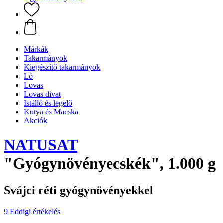
Márkák
Takarmányok
Kiegészítő takarmányok
Ló
Lovas
Lovas divat
Istálló és legelő
Kutya és Macska
Akciók
NATUSAT
"Gyógynövényecskék", 1.000 g
Svájci réti gyógynövényekkel
9 Eddigi értékelés