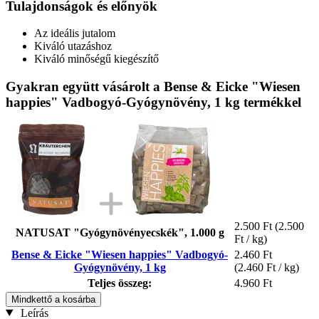
Tulajdonságok és előnyök
Az ideális jutalom
Kiváló utazáshoz
Kiváló minőségű kiegészítő
Gyakran együtt vásárolt a Bense & Eicke "Wiesen
happies" Vadbogyó-Gyógynövény, 1 kg termékkel
2.500 Ft
(2.500
NATUSAT "Gyógynövényecskék", 1.000 g
Ft / kg)
Bense & Eicke "Wiesen happies" Vadbogyó-
2.460 Ft
Gyógynövény, 1 kg
(2.460 Ft / kg)
Teljes összeg:
4.960 Ft
Mindkettő a kosárba
Leírás