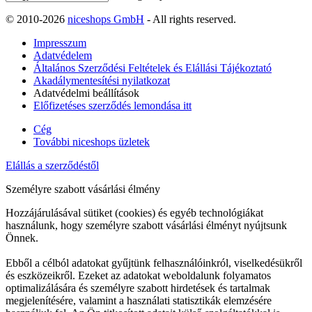
© 2010-2026
niceshops GmbH
- All rights reserved.
Impresszum
Adatvédelem
Általános Szerződési Feltételek és Elállási Tájékoztató
Akadálymentesítési nyilatkozat
Adatvédelmi beállítások
Előfizetéses szerződés lemondása itt
Cég
További niceshops üzletek
Elállás a szerződéstől
Személyre szabott vásárlási élmény
Hozzájárulásával sütiket (cookies) és egyéb technológiákat
használunk, hogy személyre szabott vásárlási élményt nyújtsunk
Önnek.
Ebből a célból adatokat gyűjtünk felhasználóinkról, viselkedésükről
és eszközeikről. Ezeket az adatokat weboldalunk folyamatos
optimalizálására és személyre szabott hirdetések és tartalmak
megjelenítésére, valamint a használati statisztikák elemzésére