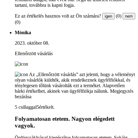
tartani, továbbra is kapni fogja.
Ez az értékelés hasznos volt az Ön számára?
(0)
igen
nem
(0)
Mònika
2023. október 08.
Ellenőrzött vásárlás
Az „Ellenőrzött vásárlás” azt jelenti, hogy a véleményt
olyan vásárlók küldték, akik rendelkeznek ügyfélfiókkal, és
ténylegesen tőlünk vásárolták ezt a terméket. Alapvetően
bárki értékelhet, akinek van ügyfélfiókja nálunk.
Megjegyzés
bezárása
5 csillaggal5értékelt.
Folyamatosan etetem. Nagyon elégedett
vagyok.
Ördögcsàklyàval kiegészítve folyamatosan etetem. Sokáig