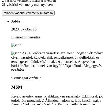
2
vásárlói vélemény magyar nyelven
21
vásárlói vélemény más nyelven
Minden vásárlói vélemény mutatása
Adda
2023. október 15.
Ellenőrzött vásárlás
Az „Ellenőrzött vásárlás” azt jelenti, hogy a véleményt
olyan vásárlók küldték, akik rendelkeznek ügyfélfiókkal, és
ténylegesen tőlünk vásárolták ezt a terméket. Alapvetően
bárki értékelhet, akinek van ügyfélfiókja nálunk.
Megjegyzés
bezárása
5 csillaggal5értékelt.
MSM
Kiváló ár-érték arány. Praktikus, visszazárható. Eddig csak jót
tudok róla mondani. :) Állandóan adom az idős kancámnak a
fenntartó adagot, már évek óta. Segít az ízületeit rendben