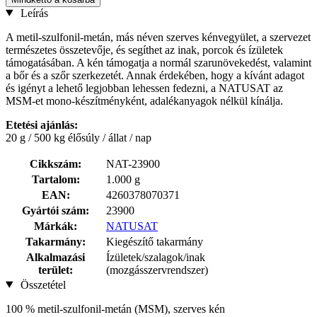
Leírás
A metil-szulfonil-metán, más néven szerves kénvegyület, a szervezet
természetes összetevője, és segíthet az inak, porcok és ízületek
támogatásában. A kén támogatja a normál szarunövekedést, valamint
a bőr és a szőr szerkezetét. Annak érdekében, hogy a kívánt adagot
és igényt a lehető legjobban lehessen fedezni, a NATUSAT az
MSM-et mono-készítményként, adalékanyagok nélkül kínálja.
Etetési ajánlás:
20 g / 500 kg élősúly / állat / nap
Cikkszám:
NAT-23900
Tartalom:
1.000 g
EAN:
4260378070371
Gyártói szám:
23900
Márkák:
NATUSAT
Takarmány:
Kiegészítő takarmány
Alkalmazási
Ízületek/szalagok/inak
terület:
(mozgásszervrendszer)
Összetétel
100 % metil-szulfonil-metán (MSM), szerves kén