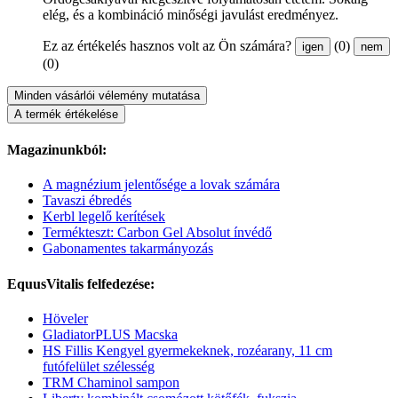
elég, és a kombináció minőségi javulást eredményez.
Ez az értékelés hasznos volt az Ön számára?
(0)
igen
nem
(0)
Minden vásárlói vélemény mutatása
A termék értékelése
Magazinunkból:
A magnézium jelentősége a lovak számára
Tavaszi ébredés
Kerbl legelő kerítések
Termékteszt: Carbon Gel Absolut ínvédő
Gabonamentes takarmányozás
EquusVitalis felfedezése:
Höveler
GladiatorPLUS Macska
HS Fillis Kengyel gyermekeknek, rozéarany, 11 cm
futófelület szélesség
TRM Chaminol sampon