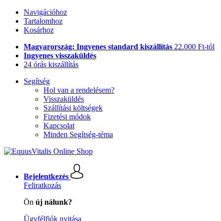
Navigációhoz
Tartalomhoz
Kosárhoz
Magyarország: Ingyenes standard kiszállítás
22.000 Ft-tól
Ingyenes visszaküldés
24 órás kiszállítás
Segítség
Hol van a rendelésem?
Visszaküldés
Szállítási költségek
Fizetési módok
Kapcsolat
Minden Segítség-téma
Bejelentkezés
Feliratkozás
Ön
új nálunk?
Ügyfélfiók nyitása