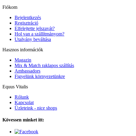
Fiókom
Bejelentkezés
Regisztráció
Elfelejtette jelszavát?
Hol van a szállítmányom?
Utalvány beváltása
Hasznos információk
Magazin
Mix & Match raklapos szállítás
Ambassadors
Figyelünk környezetünkre
Equus Vitalis
Rólunk
Kapcsolat
Üzleteink - nice shops
Kövessen minket itt: