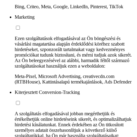
Bing, Criteo, Meta, Google, LinkedIn, Pinterest, TikTok
Marketing
Ezen szolgáltatások elfogadásával az Ön böngészési és
vásárlási magatartása alapján érdeklődési köréhez szabott
hirdetéseket, szponzorált tartalmakat vagy kedvezményes
promóciókat tudunk biztosítani, és mérni tudjuk azok sikerét.
Az Ön beleegyezésével az alábbi, harmadik féltől származó
szolgáltatásokat használjuk ezen a weboldalon:
Meta-Pixel, Microsoft Advertising, creativecdn.com
(RTBHouse), Kattintásalapú termékajánlások, Ads Defender
Kiterjesztett Conversion-Tracking
A szolgáltatás elfogadásával jobban megérthetjük és
értékelhetjük online hirdetéseink sikerét, és optimalizálhatjuk
hirdetési kínálatunkat. Ennek érdekében az Ön titkosított
személyes adatait összehasonlítjuk a következő külső
szolgáltatókkal, ha Ön már használja szolgáltatásaikat: