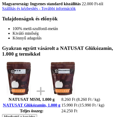
Magyarország: Ingyenes standard kiszállítás
22.000 Ft-tól
Szállítás és kézbesítés - További információk
Tulajdonságok és előnyök
100% metil-szulfonil-metán
Kiváló minőség
Könnyű adagolás
Gyakran együtt vásárolt a NATUSAT Glükózamin,
1.000 g termékkel
NATUSAT MSM, 1.000 g
8.260 Ft
(8.260 Ft / kg)
NATUSAT Glükózamin, 1.000 g
15.990 Ft
(15.990 Ft / kg)
Teljes összeg:
24.250 Ft
Mindkettő a kosárba