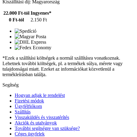
Kiszállítási díj: Magyarország
22.000 Ft-tól
Ingyenes*
0 Ft-tól
2.150 Ft
*Ezek a szállítási költségek a normál szállításra vonatkoznak.
Lehetnek további költségek, pl. a termékek súlya, mérete vagy
tulajdonságai miatt. Ezeket az információkat közvetlenül a
termékleírásban találja.
Segítség
Hogyan adjak le rendelést
Fizetési módok
Ügyfélfiókom
Szállítás
Visszaküldés és visszatérítés
Akciók és utalványok
További segítségre van szüksége?
Céges ügyfelek