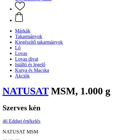
Márkák
Takarmányok
Kiegészítő takarmányok
Ló
Lovas
Lovas divat
Istálló és legelő
Kutya és Macska
Akciók
NATUSAT
MSM, 1.000 g
Szerves kén
46 Eddigi értékelés
NATUSAT MSM