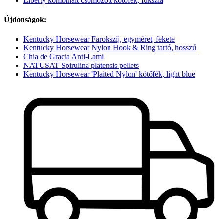
Liberty kombinált csomózott kötőfék, fukszia
Újdonságok:
Kentucky Horsewear Farokszíj, egyméret, fekete
Kentucky Horsewear Nylon Hook & Ring tartó, hosszú
Chia de Gracia Anti-Lami
NATUSAT Spirulina platensis pellets
Kentucky Horsewear 'Plaited Nylon' kötőfék, light blue