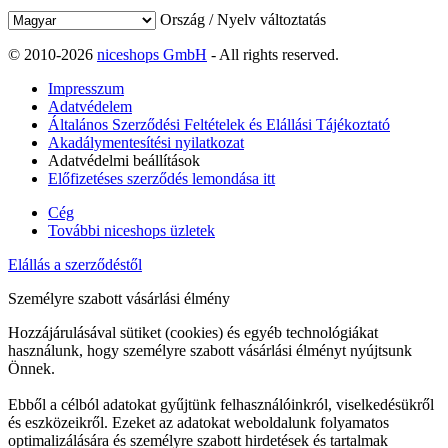
Ország / Nyelv változtatás
© 2010-2026
niceshops GmbH
- All rights reserved.
Impresszum
Adatvédelem
Általános Szerződési Feltételek és Elállási Tájékoztató
Akadálymentesítési nyilatkozat
Adatvédelmi beállítások
Előfizetéses szerződés lemondása itt
Cég
További niceshops üzletek
Elállás a szerződéstől
Személyre szabott vásárlási élmény
Hozzájárulásával sütiket (cookies) és egyéb technológiákat
használunk, hogy személyre szabott vásárlási élményt nyújtsunk
Önnek.
Ebből a célból adatokat gyűjtünk felhasználóinkról, viselkedésükről
és eszközeikről. Ezeket az adatokat weboldalunk folyamatos
optimalizálására és személyre szabott hirdetések és tartalmak