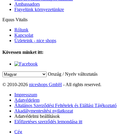
Ambassadors
Figyelünk környezetünkre
Equus Vitalis
Rólunk
Kapcsolat
Üzleteink - nice shops
Kövessen minket itt:
Ország / Nyelv változtatás
© 2010-2026
niceshops GmbH
- All rights reserved.
Impresszum
Adatvédelem
Általános Szerződési Feltételek és Elállási Tájékoztató
Akadálymentesítési nyilatkozat
Adatvédelmi beállítások
Előfizetéses szerződés lemondása itt
Cég