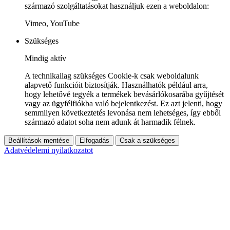
származó szolgáltatásokat használjuk ezen a weboldalon:
Vimeo, YouTube
Szükséges
Mindig aktív
A technikailag szükséges Cookie-k csak weboldalunk
alapvető funkcióit biztosítják. Használhatók például arra,
hogy lehetővé tegyék a termékek bevásárlókosarába gyűjtését
vagy az ügyfélfiókba való bejelentkezést. Ez azt jelenti, hogy
semmilyen következtetés levonása nem lehetséges, így ebből
származó adatot soha nem adunk át harmadik félnek.
Beállítások mentése
Elfogadás
Csak a szükséges
Adatvédelemi nyilatkozatot