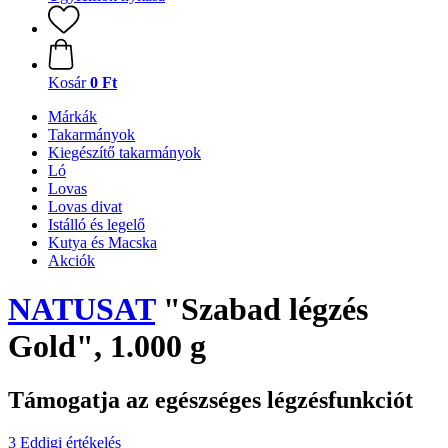
Kosár
0 Ft
Márkák
Takarmányok
Kiegészítő takarmányok
Ló
Lovas
Lovas divat
Istálló és legelő
Kutya és Macska
Akciók
NATUSAT
"Szabad légzés
Gold", 1.000 g
Támogatja az egészséges légzésfunkciót
3 Eddigi értékelés