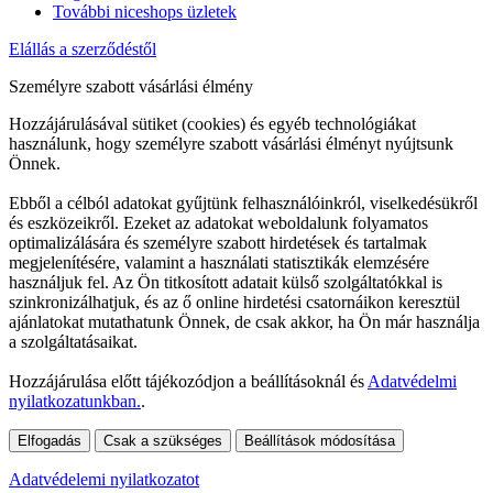
További niceshops üzletek
Elállás a szerződéstől
Személyre szabott vásárlási élmény
Hozzájárulásával sütiket (cookies) és egyéb technológiákat
használunk, hogy személyre szabott vásárlási élményt nyújtsunk
Önnek.
Ebből a célból adatokat gyűjtünk felhasználóinkról, viselkedésükről
és eszközeikről. Ezeket az adatokat weboldalunk folyamatos
optimalizálására és személyre szabott hirdetések és tartalmak
megjelenítésére, valamint a használati statisztikák elemzésére
használjuk fel. Az Ön titkosított adatait külső szolgáltatókkal is
szinkronizálhatjuk, és az ő online hirdetési csatornáikon keresztül
ajánlatokat mutathatunk Önnek, de csak akkor, ha Ön már használja
a szolgáltatásaikat.
Hozzájárulása előtt tájékozódjon a beállításoknál és
Adatvédelmi
nyilatkozatunkban.
.
Elfogadás
Csak a szükséges
Beállítások módosítása
Adatvédelemi nyilatkozatot