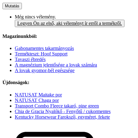
Mutatás
Még nincs vélemény.
Legyen Ön az első, aki véleményt ír erről a termékről.
Magazinunkból:
Gabonamentes takarmányozás
Termékteszt: Hoof Support
Tavaszi ébredés
A magnézium jelentősége a lovak számára
A lovak gyomor-bél egészsége
Újdonságok:
NATUSAT Maitake por
NATUSAT Chaga por
Transport Combo Fleece takaró, pine green
Chia de Gracia Nyalókő - Fenyőtű / cukormentes
Kentucky Horsewear Farokszíj, egyméret, fekete