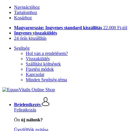
Navigációhoz
Tartalomhoz
Kosárhoz
Magyarország: Ingyenes standard kiszállítás
22.000 Ft-tól
Ingyenes visszaküldés
24 órás kiszállítás
Segítség
Hol van a rendelésem?
Visszaküldés
Szállítási költségek
Fizetési módok
Kapcsolat
Minden Segítség-téma
Bejelentkezés
Feliratkozás
Ön
új nálunk?
Ügyfélfiók nyitása