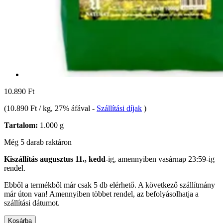
10.890 Ft
(
10.890 Ft / kg
, 27% áfával
-
Szállítási díjak
)
Tartalom:
1.000 g
Még 5 darab raktáron
Kiszállítás augusztus 11., kedd
-ig, amennyiben
vasárnap 23:59-ig
rendel.
Ebből a termékből már csak 5 db elérhető. A következő szállítmány
már úton van! Amennyiben többet rendel, az befolyásolhatja a
szállítási dátumot.
Kosárba