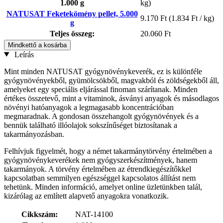
1.000 g
kg)
NATUSAT Feketekömény pellet, 5.000
9.170 Ft
(1.834 Ft / kg)
g
Teljes összeg:
20.060 Ft
Mindkettő a kosárba
Leírás
Mint minden NATUSAT gyógynövénykeverék, ez is különféle
gyógynövényekből, gyümölcsökből, magvakból és zöldségekből áll,
amelyeket egy speciális eljárással finoman szárítanak. Minden
értékes összetevő, mint a vitaminok, ásványi anyagok és másodlagos
növényi hatóanyagok a legmagasabb koncentrációban
megmaradnak. A gondosan összehangolt gyógynövények és a
bennük található illóolajok sokszínűséget biztosítanak a
takarmányozásban.
Felhívjuk figyelmét, hogy a német takarmánytörvény értelmében a
gyógynövénykeverékek nem gyógyszerkészítmények, hanem
takarmányok. A törvény értelmében az étrendkiegészítőkkel
kapcsolatban semmilyen egészséggel kapcsolatos állítást nem
tehetünk. Minden információ, amelyet online üzletünkben talál,
kizárólag az említett alapvető anyagokra vonatkozik.
Cikkszám:
NAT-14100