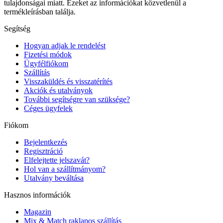
tulajdonságai miatt. Ezeket az információkat közvetlenül a
termékleírásban találja.
Segítség
Hogyan adjak le rendelést
Fizetési módok
Ügyfélfiókom
Szállítás
Visszaküldés és visszatérítés
Akciók és utalványok
További segítségre van szüksége?
Céges ügyfelek
Fiókom
Bejelentkezés
Regisztráció
Elfelejtette jelszavát?
Hol van a szállítmányom?
Utalvány beváltása
Hasznos információk
Magazin
Mix & Match raklapos szállítás