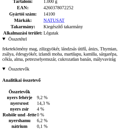
Tartalom:
1.000 g
EAN:
4260378072252
Gyártói szám:
14100
Márkák:
NATUSAT
Takarmány:
Kiegészítő takarmány
Alkalmazási terület:
Légutak
Összetétel
feketekömény mag, zilizgyökér, lándzsás útifű, ánizs, Thymian,
zsálya, édesgyökér, izlandi moha, martilapu, kamilla, sárgarépa,
cékla, alma, petrezselyemszár, cukrozatlan banán, mályvavirág
Összetevők
Analitikai összetevő
Összetevők
nyers fehérje
9,2 %
nyersrost
14,3 %
nyers zsír
4 %
Rohöle und -fette
0 %
nyershamu
6,2 %
nátrium
0,1 %