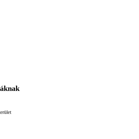
káknak
erület