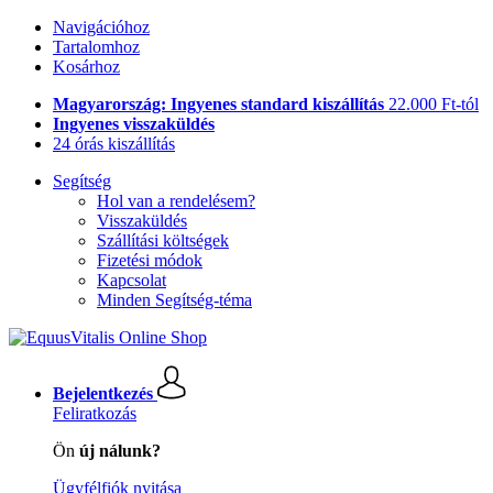
Navigációhoz
Tartalomhoz
Kosárhoz
Magyarország: Ingyenes standard kiszállítás
22.000 Ft-tól
Ingyenes visszaküldés
24 órás kiszállítás
Segítség
Hol van a rendelésem?
Visszaküldés
Szállítási költségek
Fizetési módok
Kapcsolat
Minden Segítség-téma
Bejelentkezés
Feliratkozás
Ön
új nálunk?
Ügyfélfiók nyitása