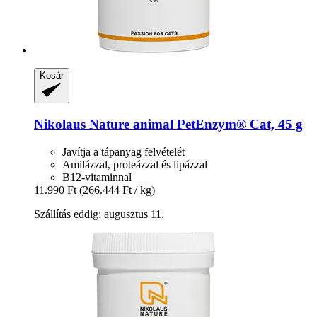
Kosár
Nikolaus Nature animal
PetEnzym® Cat, 45 g
Javítja a tápanyag felvételét
Amilázzal, proteázzal és lipázzal
B12-vitaminnal
11.990 Ft
(266.444 Ft / kg)
Szállítás eddig: augusztus 11.