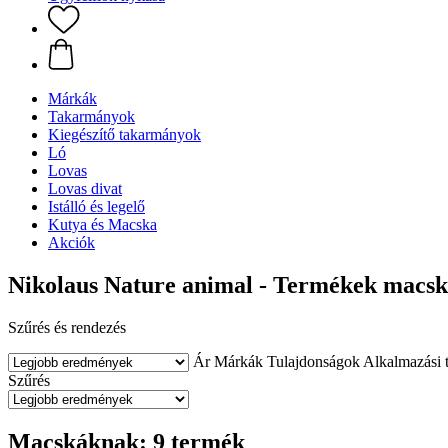
Márkák
Takarmányok
Kiegészítő takarmányok
Ló
Lovas
Lovas divat
Istálló és legelő
Kutya és Macska
Akciók
Nikolaus Nature animal - Termékek macs
Szűrés és rendezés
Ár
Márkák
Tulajdonságok
Alkalmazási t
Szűrés
Macskáknak: 9 termék