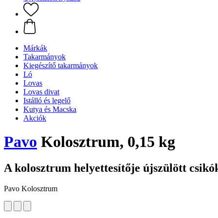
Márkák
Takarmányok
Kiegészítő takarmányok
Ló
Lovas
Lovas divat
Istálló és legelő
Kutya és Macska
Akciók
Pavo
Kolosztrum, 0,15 kg
A kolosztrum helyettesítője újszülött csik
Pavo Kolosztrum