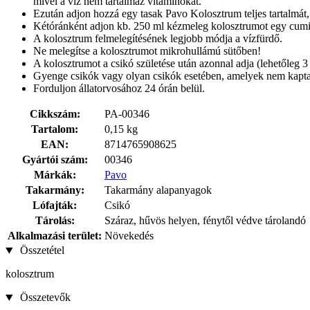
mivel a víz nem tartalmaz vitaminokat.
Ezután adjon hozzá egy tasak Pavo Kolosztrum teljes tartalmát,
Kétóránként adjon kb. 250 ml kézmeleg kolosztrumot egy cumis
A kolosztrum felmelegítésének legjobb módja a vízfürdő.
Ne melegítse a kolosztrumot mikrohullámú sütőben!
A kolosztrumot a csikó születése után azonnal adja (lehetőleg 3 
Gyenge csikók vagy olyan csikók esetében, amelyek nem kaptak
Forduljon állatorvosához 24 órán belül.
Cikkszám:
PA-00346
Tartalom:
0,15 kg
EAN:
8714765908625
Gyártói szám:
00346
Márkák:
Pavo
Takarmány:
Takarmány alapanyagok
Lófajták:
Csikó
Tárolás:
Száraz, hűvös helyen, fénytől védve tárolandó
Alkalmazási terület:
Növekedés
Összetétel
kolosztrum
Összetevők