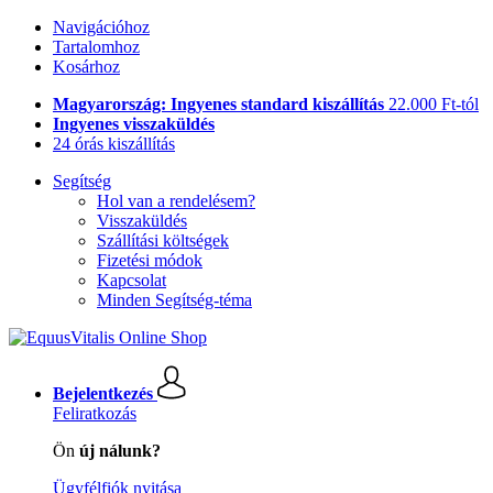
Navigációhoz
Tartalomhoz
Kosárhoz
Magyarország: Ingyenes standard kiszállítás
22.000 Ft-tól
Ingyenes visszaküldés
24 órás kiszállítás
Segítség
Hol van a rendelésem?
Visszaküldés
Szállítási költségek
Fizetési módok
Kapcsolat
Minden Segítség-téma
Bejelentkezés
Feliratkozás
Ön
új nálunk?
Ügyfélfiók nyitása