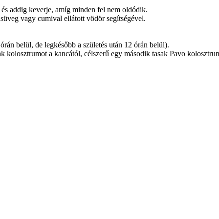
 és addig keverje, amíg minden fel nem oldódik.
üveg vagy cumival ellátott vödör segítségével.
órán belül, de legkésőbb a születés után 12 órán belül).
 kolosztrumot a kancától, célszerű egy második tasak Pavo kolosztrum