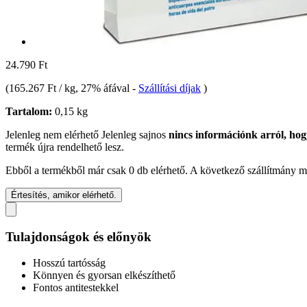
24.790 Ft
(
165.267 Ft / kg
, 27% áfával
-
Szállítási díjak
)
Tartalom:
0,15 kg
Jelenleg nem elérhető
Jelenleg sajnos
nincs információnk arról, hog
termék újra rendelhető lesz.
Ebből a termékből már csak 0 db elérhető. A következő szállítmány má
Értesítés, amikor elérhető.
Tulajdonságok és előnyök
Hosszú tartósság
Könnyen és gyorsan elkészíthető
Fontos antitestekkel