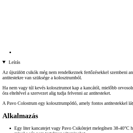
Leírás
Az újszülött csikók még nem rendelkeznek fertőzésekkel szembeni an
antitestekre van szüksége a kolosztrumból.
Ha nem vagy túl kevés kolosztrumot kap a kancától, mielőbb orvosolni k
óra elteltével a szervezet alig tudja felvenni az antitesteket.
A Pavo Colostrum egy kolosztrumpótló, amely fontos antitestekkel látja
Alkalmazás
Egy liter kancatejet vagy Pavo Csikótejet melegítsen 38-40°C hő