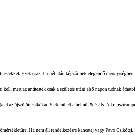
titestekkel. Ezek csak 3-5 hét után képződnek elegendő mennyiségben a
ell, mert az antitestek csak a születés utáni első napon tudnak áthatoln
 el az újszülött csikókat. Serkentheti a bélműködést is. A kolosztrumpó
mérsékletűre. Ha nem áll rendelkezésre kancatej vagy Pavo Csikótej, fél