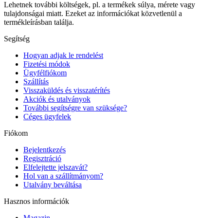
Lehetnek további költségek, pl. a termékek súlya, mérete vagy
tulajdonságai miatt. Ezeket az információkat közvetlenül a
termékleírásban találja.
Segítség
Hogyan adjak le rendelést
Fizetési módok
Ügyfélfiókom
Szállítás
Visszaküldés és visszatérítés
Akciók és utalványok
További segítségre van szüksége?
Céges ügyfelek
Fiókom
Bejelentkezés
Regisztráció
Elfelejtette jelszavát?
Hol van a szállítmányom?
Utalvány beváltása
Hasznos információk
Magazin