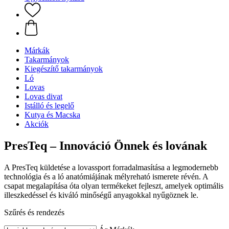
Márkák
Takarmányok
Kiegészítő takarmányok
Ló
Lovas
Lovas divat
Istálló és legelő
Kutya és Macska
Akciók
PresTeq – Innováció Önnek és lovának
A PresTeq küldetése a lovassport forradalmasítása a legmodernebb
technológia és a ló anatómiájának mélyreható ismerete révén. A
csapat megalapítása óta olyan termékeket fejleszt, amelyek optimális
illeszkedéssel és kiváló minőségű anyagokkal nyűgöznek le.
Szűrés és rendezés