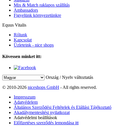
Mix & Match raklapos szállítás
Ambassadors
Figyelünk környezetünkre
Equus Vitalis
Rólunk
Kapcsolat
Üzleteink - nice shops
Kövessen minket itt:
Ország / Nyelv változtatás
© 2010-2026
niceshops GmbH
- All rights reserved.
Impresszum
Adatvédelem
Általános Szerződési Feltételek és Elállási Tájékoztató
Akadálymentesítési nyilatkozat
Adatvédelmi beállítások
Előfizetéses szerződés lemondása itt