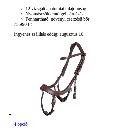
12 vizsgált anatómiai tulajdonság
Nyomáscsökkentő gél párnázás
Fenntartható, növényi cserzésű bőr
75.990 Ft
Ingyenes szállítás eddig: augusztus 10.
4 opció