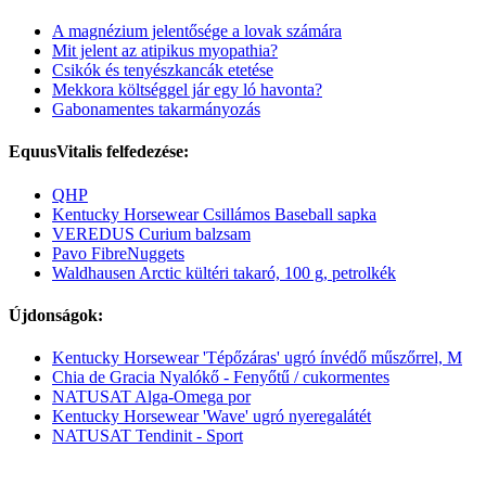
A magnézium jelentősége a lovak számára
Mit jelent az atipikus myopathia?
Csikók és tenyészkancák etetése
Mekkora költséggel jár egy ló havonta?
Gabonamentes takarmányozás
EquusVitalis felfedezése:
QHP
Kentucky Horsewear Csillámos Baseball sapka
VEREDUS Curium balzsam
Pavo FibreNuggets
Waldhausen Arctic kültéri takaró, 100 g, petrolkék
Újdonságok:
Kentucky Horsewear 'Tépőzáras' ugró ínvédő műszőrrel, M
Chia de Gracia Nyalókő - Fenyőtű / cukormentes
NATUSAT Alga-Omega por
Kentucky Horsewear 'Wave' ugró nyeregalátét
NATUSAT Tendinit - Sport