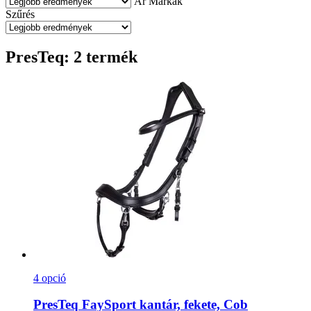
Ár
Márkák
Szűrés
PresTeq: 2 termék
4 opció
PresTeq
FaySport kantár, fekete, Cob