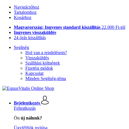
Navigációhoz
Tartalomhoz
Kosárhoz
Magyarország: Ingyenes standard kiszállítás
22.000 Ft-tól
Ingyenes visszaküldés
24 órás kiszállítás
Segítség
Hol van a rendelésem?
Visszaküldés
Szállítási költségek
Fizetési módok
Kapcsolat
Minden Segítség-téma
Bejelentkezés
Feliratkozás
Ön
új nálunk?
Ügyfélfiók nyitása