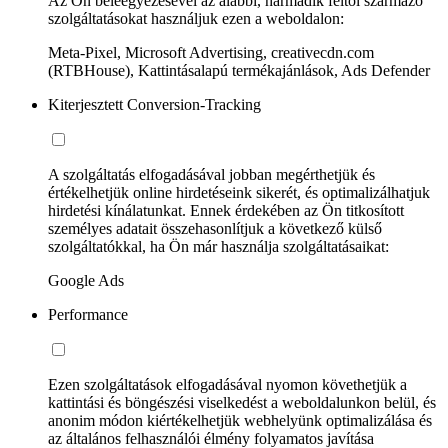
Az Ön beleegyezésével az alábbi, harmadik féltől származó
szolgáltatásokat használjuk ezen a weboldalon:
Meta-Pixel, Microsoft Advertising, creativecdn.com
(RTBHouse), Kattintásalapú termékajánlások, Ads Defender
Kiterjesztett Conversion-Tracking
A szolgáltatás elfogadásával jobban megérthetjük és
értékelhetjük online hirdetéseink sikerét, és optimalizálhatjuk
hirdetési kínálatunkat. Ennek érdekében az Ön titkosított
személyes adatait összehasonlítjuk a következő külső
szolgáltatókkal, ha Ön már használja szolgáltatásaikat:
Google Ads
Performance
Ezen szolgáltatások elfogadásával nyomon követhetjük a
kattintási és böngészési viselkedést a weboldalunkon belül, és
anonim módon kiértékelhetjük webhelyünk optimalizálása és
az általános felhasználói élmény folyamatos javítása