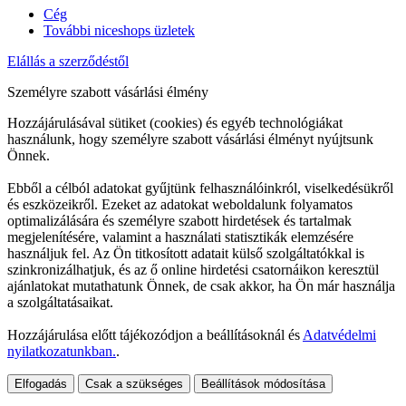
Cég
További niceshops üzletek
Elállás a szerződéstől
Személyre szabott vásárlási élmény
Hozzájárulásával sütiket (cookies) és egyéb technológiákat
használunk, hogy személyre szabott vásárlási élményt nyújtsunk
Önnek.
Ebből a célból adatokat gyűjtünk felhasználóinkról, viselkedésükről
és eszközeikről. Ezeket az adatokat weboldalunk folyamatos
optimalizálására és személyre szabott hirdetések és tartalmak
megjelenítésére, valamint a használati statisztikák elemzésére
használjuk fel. Az Ön titkosított adatait külső szolgáltatókkal is
szinkronizálhatjuk, és az ő online hirdetési csatornáikon keresztül
ajánlatokat mutathatunk Önnek, de csak akkor, ha Ön már használja
a szolgáltatásaikat.
Hozzájárulása előtt tájékozódjon a beállításoknál és
Adatvédelmi
nyilatkozatunkban.
.
Elfogadás
Csak a szükséges
Beállítások módosítása