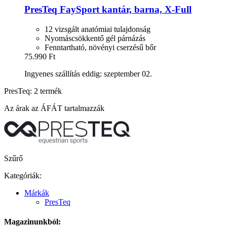
PresTeq
FaySport kantár, barna, X-​Full
12 vizsgált anatómiai tulajdonság
Nyomáscsökkentő gél párnázás
Fenntartható, növényi cserzésű bőr
75.990 Ft
Ingyenes szállítás eddig: szeptember 02.
PresTeq: 2 termék
Az árak az ÁFÁT tartalmazzák
Szűrő
Kategóriák:
Márkák
PresTeq
Magazinunkból: