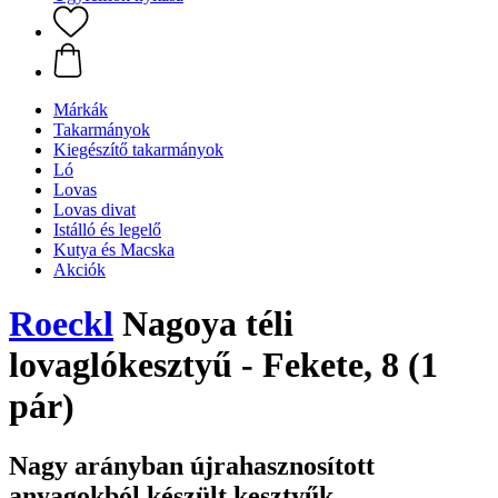
Márkák
Takarmányok
Kiegészítő takarmányok
Ló
Lovas
Lovas divat
Istálló és legelő
Kutya és Macska
Akciók
Roeckl
Nagoya téli
lovaglókesztyű - Fekete, 8 (1
pár)
Nagy arányban újrahasznosított
anyagokból készült kesztyűk