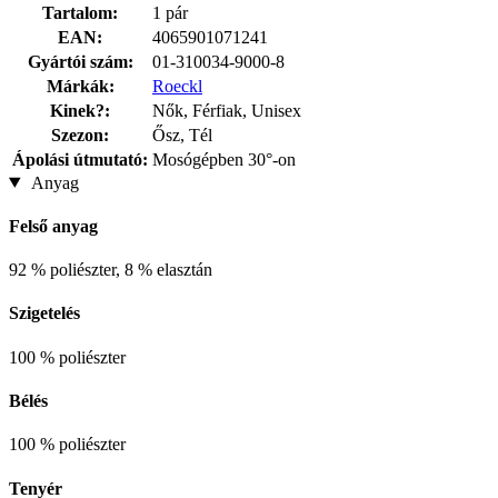
Tartalom:
1 pár
EAN:
4065901071241
Gyártói szám:
01-310034-9000-8
Márkák:
Roeckl
Kinek?:
Nők, Férfiak, Unisex
Szezon:
Ősz, Tél
Ápolási útmutató:
Mosógépben 30°-on
Anyag
Felső anyag
92 % poliészter, 8 % elasztán
Szigetelés
100 % poliészter
Bélés
100 % poliészter
Tenyér