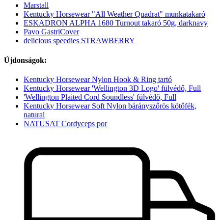
Marstall
Kentucky Horsewear "All Weather Quadrat" munkatakaró
ESKADRON ALPHA 1680 Turnout takaró 50g, darknavy
Pavo GastriCover
delicious speedies STRAWBERRY
Újdonságok:
Kentucky Horsewear Nylon Hook & Ring tartó
Kentucky Horsewear 'Wellington 3D Logo' fülvédő, Full
'Wellington Plaited Cord Soundless' fülvédő, Full
Kentucky Horsewear Soft Nylon bárányszőrös kötőfék,
natural
NATUSAT Cordyceps por