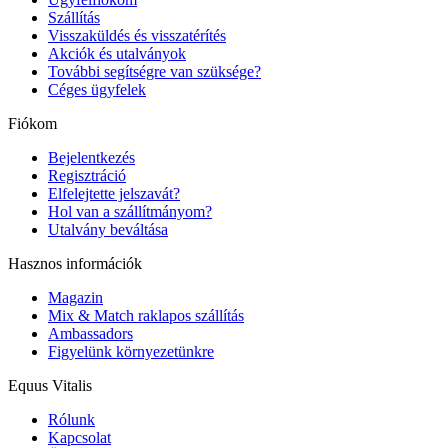
Szállítás
Visszaküldés és visszatérítés
Akciók és utalványok
További segítségre van szüksége?
Céges ügyfelek
Fiókom
Bejelentkezés
Regisztráció
Elfelejtette jelszavát?
Hol van a szállítmányom?
Utalvány beváltása
Hasznos információk
Magazin
Mix & Match raklapos szállítás
Ambassadors
Figyelünk környezetünkre
Equus Vitalis
Rólunk
Kapcsolat