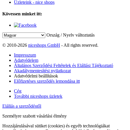
Üzleteink - nice shops
Kövessen minket itt:
Ország / Nyelv változtatás
© 2010-2026
niceshops GmbH
- All rights reserved.
Impresszum
Adatvédelem
Általános Szerződési Feltételek és Elállási Tájékoztató
Akadálymentesítési nyilatkozat
Adatvédelmi beállítások
Előfizetéses szerződés lemondása itt
Cég
További niceshops üzletek
Elállás a szerződéstől
Személyre szabott vásárlási élmény
Hozzájárulásával sütiket (cookies) és egyéb technológiákat