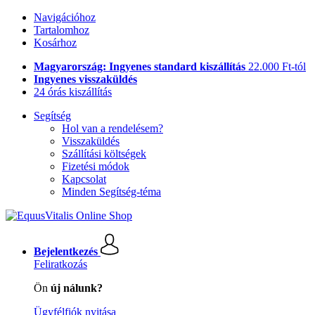
Navigációhoz
Tartalomhoz
Kosárhoz
Magyarország: Ingyenes standard kiszállítás
22.000 Ft-tól
Ingyenes visszaküldés
24 órás kiszállítás
Segítség
Hol van a rendelésem?
Visszaküldés
Szállítási költségek
Fizetési módok
Kapcsolat
Minden Segítség-téma
Bejelentkezés
Feliratkozás
Ön
új nálunk?
Ügyfélfiók nyitása