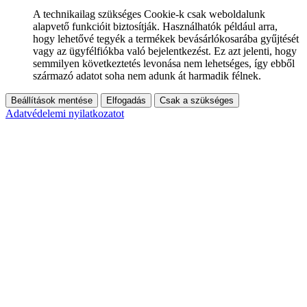
A technikailag szükséges Cookie-k csak weboldalunk
alapvető funkcióit biztosítják. Használhatók például arra,
hogy lehetővé tegyék a termékek bevásárlókosarába gyűjtését
vagy az ügyfélfiókba való bejelentkezést. Ez azt jelenti, hogy
semmilyen következtetés levonása nem lehetséges, így ebből
származó adatot soha nem adunk át harmadik félnek.
Beállítások mentése
Elfogadás
Csak a szükséges
Adatvédelemi nyilatkozatot