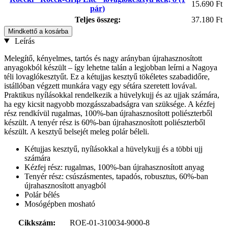
15.690 Ft
pár)
Teljes összeg:
37.180 Ft
Mindkettő a kosárba
Leírás
Melegítő, kényelmes, tartós és nagy arányban újrahasznosított
anyagokból készült – így lehetne talán a legjobban leírni a Nagoya
téli lovaglókesztyűt. Ez a kétujjas kesztyű tökéletes szabadidőre,
istállóban végzett munkára vagy egy sétára szeretett lovával.
Praktikus nyílásokkal rendelkezik a hüvelykujj és az ujjak számára,
ha egy kicsit nagyobb mozgásszabadságra van szüksége. A kézfej
rész rendkívül rugalmas, 100%-ban újrahasznosított poliészterből
készült. A tenyér rész is 60%-ban újrahasznosított poliészterből
készült. A kesztyű belsejét meleg polár béleli.
Kétujjas kesztyű, nyílásokkal a hüvelykujj és a többi ujj
számára
Kézfej rész: rugalmas, 100%-ban újrahasznosított anyag
Tenyér rész: csúszásmentes, tapadós, robusztus, 60%-ban
újrahasznosított anyagból
Polár bélés
Mosógépben mosható
Cikkszám:
ROE-01-310034-9000-8