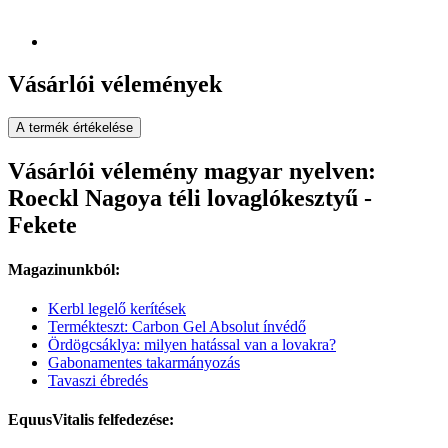
Vásárlói vélemények
A termék értékelése
Vásárlói vélemény magyar nyelven:
Roeckl Nagoya téli lovaglókesztyű -
Fekete
Magazinunkból:
Kerbl legelő kerítések
Termékteszt: Carbon Gel Absolut ínvédő
Ördögcsáklya: milyen hatással van a lovakra?
Gabonamentes takarmányozás
Tavaszi ébredés
EquusVitalis felfedezése: