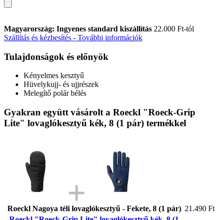
Magyarország: Ingyenes standard kiszállítás
22.000 Ft-tól
Szállítás és kézbesítés - További információk
Tulajdonságok és előnyök
Kényelmes kesztyű
Hüvelykujj- és ujjrészek
Melegítő polár bélés
Gyakran együtt vásárolt a Roeckl "Roeck-Grip
Lite" lovaglókesztyű kék, 8 (1 pár) termékkel
Roeckl Nagoya téli lovaglókesztyű - Fekete, 8 (1 pár)
21.490 Ft
Roeckl "Roeck-Grip Lite" lovaglókesztyű kék, 8 (1