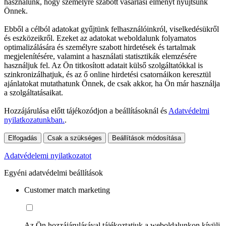
használunk, hogy személyre szabott vásárlási élményt nyújtsunk
Önnek.
Ebből a célból adatokat gyűjtünk felhasználóinkról, viselkedésükről
és eszközeikről. Ezeket az adatokat weboldalunk folyamatos
optimalizálására és személyre szabott hirdetések és tartalmak
megjelenítésére, valamint a használati statisztikák elemzésére
használjuk fel. Az Ön titkosított adatait külső szolgáltatókkal is
szinkronizálhatjuk, és az ő online hirdetési csatornáikon keresztül
ajánlatokat mutathatunk Önnek, de csak akkor, ha Ön már használja
a szolgáltatásaikat.
Hozzájárulása előtt tájékozódjon a beállításoknál és
Adatvédelmi
nyilatkozatunkban.
.
Elfogadás
Csak a szükséges
Beállítások módosítása
Adatvédelemi nyilatkozatot
Egyéni adatvédelmi beállítások
Customer match marketing
Az Ön hozzájárulásával tájékoztatjuk a weboldalunkon kívüli