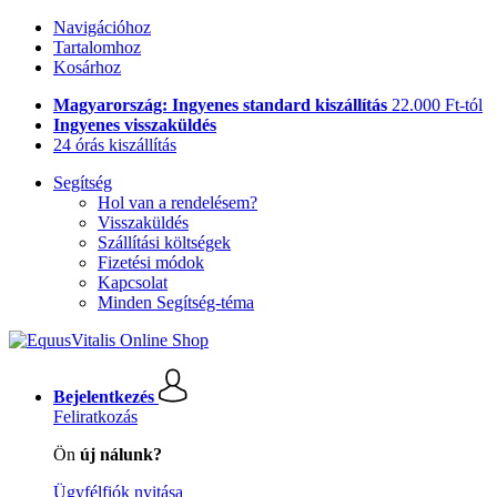
Navigációhoz
Tartalomhoz
Kosárhoz
Magyarország: Ingyenes standard kiszállítás
22.000 Ft-tól
Ingyenes visszaküldés
24 órás kiszállítás
Segítség
Hol van a rendelésem?
Visszaküldés
Szállítási költségek
Fizetési módok
Kapcsolat
Minden Segítség-téma
Bejelentkezés
Feliratkozás
Ön
új nálunk?
Ügyfélfiók nyitása