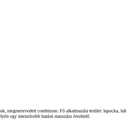
szok, megmerevedett combizom. Fő alkalmazási terület: lapocka, hát
élyén egy intenzívebb hatású masszázs érezhető.