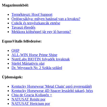
Magazinunkból:
Termékteszt: Hoof Support
Ördögcsáklya: milyen hatással van a lovakra?
Csikók és tenyészkancák etetése
Tavaszi ébredés
Mekkora költséggel jár egy ló havonta?
EquusVitalis felfedezése:
QHP
ALL-WIN Horse Prime Shine
NutriLabs BIOTIN folyadék lovaknak
Stiefel Máriatövis olaj
Dr. Weyrauch Nr. 2 Szikla szilárd
Újdonságok:
Kentucky Horsewear 'Metal Chain' ugró nyeregalátét
Kentucky Horsewear 4D Spacer leszárító takaró, bézs
Chia de Gracia Kollagén +
NATUSAT Reishi por
NATUSAT Hericium por