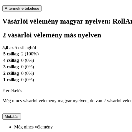
A termék értékelése
Vásárlói vélemény magyar nyelven: RollA
2 vásárlói vélemény más nyelven
5,0
az 5 csillagból
5 csillag
2
(100%)
4 csillag
0
(0%)
3 csillag
0
(0%)
2 csillag
0
(0%)
1 csillag
0
(0%)
2
értékelés
Még nincs vásárlói vélemény magyar nyelven, de van 2 vásárlói vél
Mutatás
Még nincs vélemény.