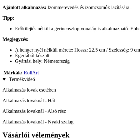
Ajánlott alkalmazás
:
Izommerevedés és izomcsomók lazítására.
Tipp:
Erőkifejtés nélkül a gerincoszlop vonalán is alkalmazható. Ebb
Megjegyzés:
A henger nyél nélküli mérete: Hossz: 22,5 cm / Szélesség: 9 cm
Égerfából készült
Gyártási hely: Németország
Márkák:
RollArt
Termékvideó
Alkalmazás lovak esetében
Alkalmazás lovaknál - Hát
Alkalmazás lovaknál - Alsó rész
Alkalmazás lovaknál - Nyaki szalag
Vásárlói vélemények