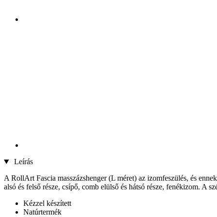
Leírás
A RollArt Fascia masszázshenger (L méret) az izomfeszülés, és ennek 
alsó és felső része, csípő, comb elülső és hátsó része, fenékizom. A
Kézzel készített
Natúrtermék