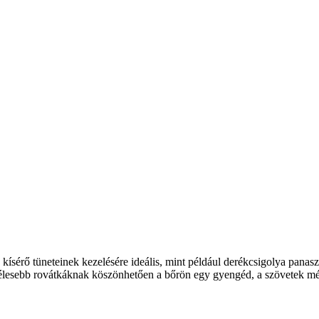
kísérő tüneteinek kezelésére ideális, mint például derékcsigolya pana
 szélesebb rovátkáknak köszönhetően a bőrön egy gyengéd, a szövetek m