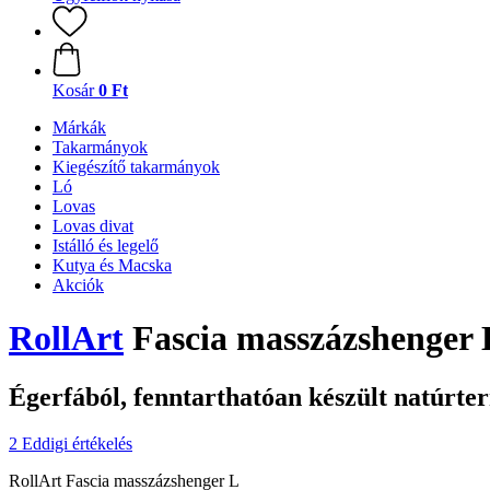
Kosár
0 Ft
Márkák
Takarmányok
Kiegészítő takarmányok
Ló
Lovas
Lovas divat
Istálló és legelő
Kutya és Macska
Akciók
RollArt
Fascia masszázshenger 
Égerfából, fenntarthatóan készült natúrt
2 Eddigi értékelés
RollArt Fascia masszázshenger L