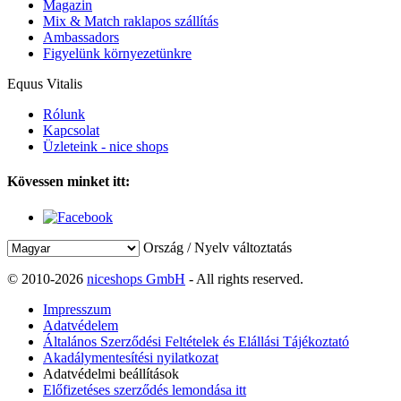
Magazin
Mix & Match raklapos szállítás
Ambassadors
Figyelünk környezetünkre
Equus Vitalis
Rólunk
Kapcsolat
Üzleteink - nice shops
Kövessen minket itt:
Ország / Nyelv változtatás
© 2010-2026
niceshops GmbH
- All rights reserved.
Impresszum
Adatvédelem
Általános Szerződési Feltételek és Elállási Tájékoztató
Akadálymentesítési nyilatkozat
Adatvédelmi beállítások
Előfizetéses szerződés lemondása itt