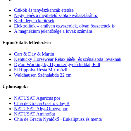
Csikók és tenyészkancák etetése
Négy lépés a megfelelő zabla kiválasztásához
Kerbl legelő kerítések
Elektrolitok – amilyen egyszerűek, olyan összetettek is
A magnézium jelentősége a lovak számára
EquusVitalis felfedezése:
Carr & Day & Martin
Kentucky Horsewear Relax játék- és szénalabda lovaknak
Dy'on Working by Dyon szügyelő híddal, Full
St.Hippolyt Hesta Mix müzli
Waldhausen Szénalabda 22 cm
Újdonságok:
NATUSAT Agaricus por
Chia de Gracia Gastro Clay B
NATUSAT Alga-Omega por
NATUSAT AminoSat
Chia de Gracia Nyalókő - Eukaliptusz és menta