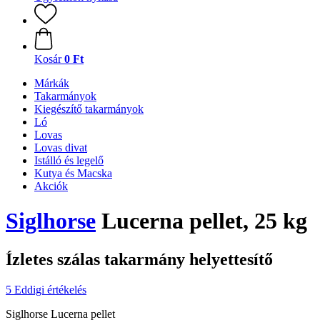
Kosár
0 Ft
Márkák
Takarmányok
Kiegészítő takarmányok
Ló
Lovas
Lovas divat
Istálló és legelő
Kutya és Macska
Akciók
Siglhorse
Lucerna pellet, 25 kg
Ízletes szálas takarmány helyettesítő
5 Eddigi értékelés
Siglhorse Lucerna pellet