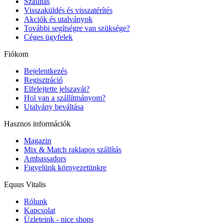
Szállítás
Visszaküldés és visszatérítés
Akciók és utalványok
További segítségre van szüksége?
Céges ügyfelek
Fiókom
Bejelentkezés
Regisztráció
Elfelejtette jelszavát?
Hol van a szállítmányom?
Utalvány beváltása
Hasznos információk
Magazin
Mix & Match raklapos szállítás
Ambassadors
Figyelünk környezetünkre
Equus Vitalis
Rólunk
Kapcsolat
Üzleteink - nice shops