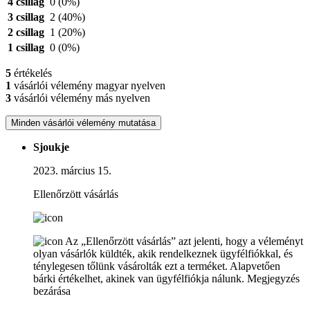
4 csillag
0
(0%)
3 csillag
2
(40%)
2 csillag
1
(20%)
1 csillag
0
(0%)
5
értékelés
1
vásárlói vélemény magyar nyelven
3
vásárlói vélemény más nyelven
Minden vásárlói vélemény mutatása
Sjoukje
2023. március 15.
Ellenőrzött vásárlás
Az „Ellenőrzött vásárlás” azt jelenti, hogy a véleményt
olyan vásárlók küldték, akik rendelkeznek ügyfélfiókkal, és
ténylegesen tőlünk vásárolták ezt a terméket. Alapvetően
bárki értékelhet, akinek van ügyfélfiókja nálunk.
Megjegyzés
bezárása