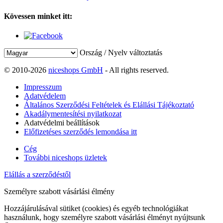
Kövessen minket itt:
Ország / Nyelv változtatás
© 2010-2026
niceshops GmbH
- All rights reserved.
Impresszum
Adatvédelem
Általános Szerződési Feltételek és Elállási Tájékoztató
Akadálymentesítési nyilatkozat
Adatvédelmi beállítások
Előfizetéses szerződés lemondása itt
Cég
További niceshops üzletek
Elállás a szerződéstől
Személyre szabott vásárlási élmény
Hozzájárulásával sütiket (cookies) és egyéb technológiákat
használunk, hogy személyre szabott vásárlási élményt nyújtsunk