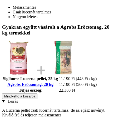
Melaszmentes
Csak lucernát tartalmaz
Nagyon ízletes
Gyakran együtt vásárolt a Agrobs Erőcsomag, 20
kg termékkel
Siglhorse Lucerna pellet, 25 kg
11.190 Ft
(448 Ft / kg)
Agrobs Erőcsomag, 20 kg
11.190 Ft
(560 Ft / kg)
Teljes összeg:
22.380 Ft
Mindkettő a kosárba
Leírás
A Lucerna pellet csak lucernát tartalmaz -de az egész növényt.
Kiváló ízű és teljesen melaszmentes.