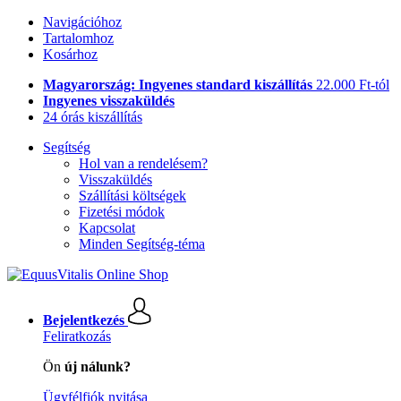
Navigációhoz
Tartalomhoz
Kosárhoz
Magyarország: Ingyenes standard kiszállítás
22.000 Ft-tól
Ingyenes visszaküldés
24 órás kiszállítás
Segítség
Hol van a rendelésem?
Visszaküldés
Szállítási költségek
Fizetési módok
Kapcsolat
Minden Segítség-téma
Bejelentkezés
Feliratkozás
Ön
új nálunk?
Ügyfélfiók nyitása