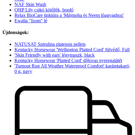
NAF Skin Wash
QHP Lily csikó kötőfék, bordó
Relax BioCare tinktúra a 'Májmoha és Neem lóagyaghoz'
Ewalia "Izom" lé
Újdonságok:
NATUSAT Spirulina platensis pellets
Kentucky Horsewear 'Wellington Plaited Cord' fülvédő, Full
'Skin Friendly with ears' légymaszk, black
Kentucky Horsewear 'Plaited Cord' díjlovas nyeregalátét
'Turnout Rug All Weather Waterproof Comfort' karámtakaró,
0 g, navy