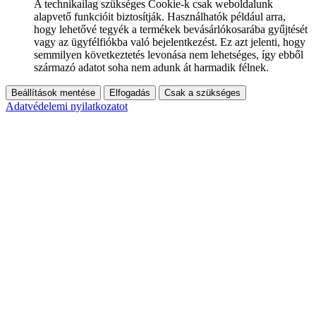
A technikailag szükséges Cookie-k csak weboldalunk
alapvető funkcióit biztosítják. Használhatók például arra,
hogy lehetővé tegyék a termékek bevásárlókosarába gyűjtését
vagy az ügyfélfiókba való bejelentkezést. Ez azt jelenti, hogy
semmilyen következtetés levonása nem lehetséges, így ebből
származó adatot soha nem adunk át harmadik félnek.
Beállítások mentése
Elfogadás
Csak a szükséges
Adatvédelemi nyilatkozatot