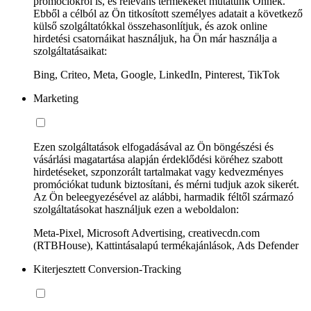
promóciókról is, és releváns termékeket mutatunk Önnek.
Ebből a célból az Ön titkosított személyes adatait a következő
külső szolgáltatókkal összehasonlítjuk, és azok online
hirdetési csatornáikat használjuk, ha Ön már használja a
szolgáltatásaikat:
Bing, Criteo, Meta, Google, LinkedIn, Pinterest, TikTok
Marketing
Ezen szolgáltatások elfogadásával az Ön böngészési és
vásárlási magatartása alapján érdeklődési köréhez szabott
hirdetéseket, szponzorált tartalmakat vagy kedvezményes
promóciókat tudunk biztosítani, és mérni tudjuk azok sikerét.
Az Ön beleegyezésével az alábbi, harmadik féltől származó
szolgáltatásokat használjuk ezen a weboldalon:
Meta-Pixel, Microsoft Advertising, creativecdn.com
(RTBHouse), Kattintásalapú termékajánlások, Ads Defender
Kiterjesztett Conversion-Tracking