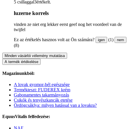
5 csillaggal3értékelt.
luzerne korrels
vinden ze niet erg lekker eerst geef nog het voordeel van de
twijfel
Ez az értékelés hasznos volt az Ön számára?
(1)
igen
nem
(8)
Minden vásárlói vélemény mutatása
A termék értékelése
Magazinunkból:
A lovak gyomor-bél egészsége
Termékteszt: FUDEREX krém
Gabonamentes takarmányozás
Csikók és tenyészkancák etetése
Ördögcsáklya: milyen hatással van a lovakra?
EquusVitalis felfedezése:
NAF