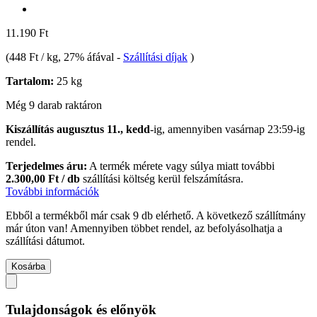
11.190 Ft
(
448 Ft / kg
, 27% áfával
-
Szállítási díjak
)
Tartalom:
25 kg
Még 9 darab raktáron
Kiszállítás augusztus 11., kedd
-ig, amennyiben
vasárnap 23:59-ig
rendel.
Terjedelmes áru:
A termék mérete vagy súlya miatt további
2.300,00 Ft / db
szállítási költség kerül felszámításra.
További információk
Ebből a termékből már csak 9 db elérhető. A következő szállítmány
már úton van! Amennyiben többet rendel, az befolyásolhatja a
szállítási dátumot.
Kosárba
Tulajdonságok és előnyök