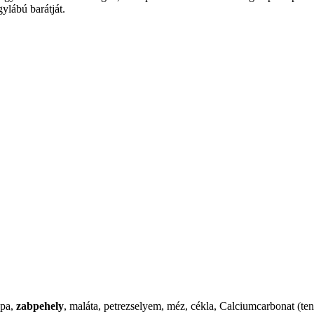
lábú barátját.
épa,
zabpehely
, maláta, petrezselyem, méz, cékla, Calciumcarbonat (ten