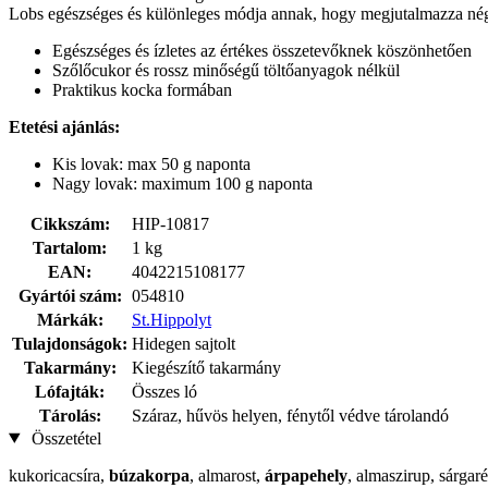
Lobs egészséges és különleges módja annak, hogy megjutalmazza négy
Egészséges és ízletes az értékes összetevőknek köszönhetően
Szőlőcukor és rossz minőségű töltőanyagok nélkül
Praktikus kocka formában
Etetési ajánlás:
Kis lovak: max 50 g naponta
Nagy lovak: maximum 100 g naponta
Cikkszám:
HIP-10817
Tartalom:
1 kg
EAN:
4042215108177
Gyártói szám:
054810
Márkák:
St.Hippolyt
Tulajdonságok:
Hidegen sajtolt
Takarmány:
Kiegészítő takarmány
Lófajták:
Összes ló
Tárolás:
Száraz, hűvös helyen, fénytől védve tárolandó
Összetétel
kukoricacsíra,
búzakorpa
, almarost,
árpapehely
, almaszirup, sárgar