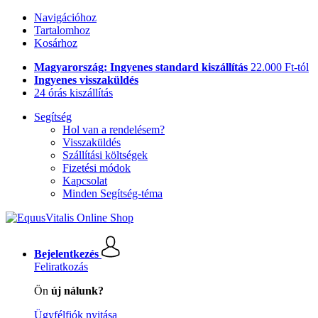
Navigációhoz
Tartalomhoz
Kosárhoz
Magyarország: Ingyenes standard kiszállítás
22.000 Ft-tól
Ingyenes visszaküldés
24 órás kiszállítás
Segítség
Hol van a rendelésem?
Visszaküldés
Szállítási költségek
Fizetési módok
Kapcsolat
Minden Segítség-téma
Bejelentkezés
Feliratkozás
Ön
új nálunk?
Ügyfélfiók nyitása