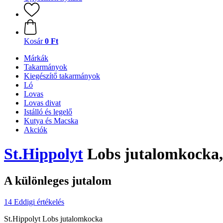
Kosár
0 Ft
Márkák
Takarmányok
Kiegészítő takarmányok
Ló
Lovas
Lovas divat
Istálló és legelő
Kutya és Macska
Akciók
St.Hippolyt
Lobs jutalomkocka,
A különleges jutalom
14 Eddigi értékelés
St.Hippolyt Lobs jutalomkocka