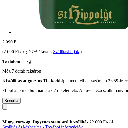
2.090 Ft
(
2.090 Ft / kg
, 27% áfával
-
Szállítási díjak
)
Tartalom:
1 kg
Még 7 darab raktáron
Kiszállítás augusztus 11., kedd
-ig, amennyiben
vasárnap 23:59-ig
re
Ebből a termékből már csak 7 db elérhető. A következő szállítmány má
Kosárba
Magyarország: Ingyenes standard kiszállítás
22.000 Ft-tól
Szállítás és kézbesítés - További információk