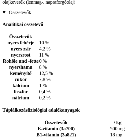
olajkeverék (lenmag-, napraforgóolaj)
Összetevők
Analitikai összetevő
Összetevők
nyers fehérje
10 %
nyers zsír
4,2 %
nyersrost
11 %
Rohöle und -fette
0 %
nyershamu
8 %
keményítő
12,5 %
cukor
7,8 %
kálcium
1 %
foszfor
0,4 %
nátrium
0,2 %
Táplálkozásfiziológiai adalékanyagok
Összetevők
/ kg
E-vitamin (3a700)
500 mg
B1-vitamin (3a821)
18 mg