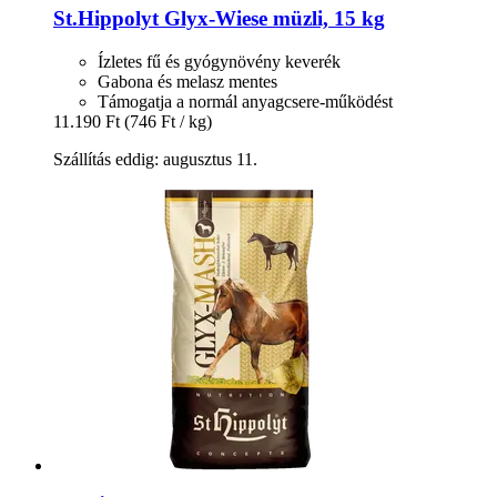
St.Hippolyt
Glyx-​Wiese müzli, 15 kg
Ízletes fű és gyógynövény keverék
Gabona és melasz mentes
Támogatja a normál anyagcsere-működést
11.190 Ft
(746 Ft / kg)
Szállítás eddig: augusztus 11.