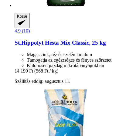
Kosár
4.9 (10)
St.Hippolyt
Hesta Mix Classic, 25 kg
Magas cink, réz és szelén tartalom
Támogatja az egészséges és fényes szőrzetet
Különösen gazdag mikrotápanyagokban
14.190 Ft
(568 Ft / kg)
Szállítás eddig: augusztus 11.