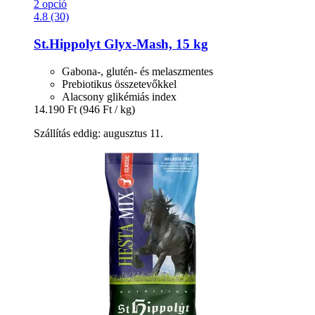
2 opció
4.8 (30)
St.Hippolyt
Glyx-​Mash, 15 kg
Gabona-, glutén- és melaszmentes
Prebiotikus összetevőkkel
Alacsony glikémiás index
14.190 Ft
(946 Ft / kg)
Szállítás eddig: augusztus 11.