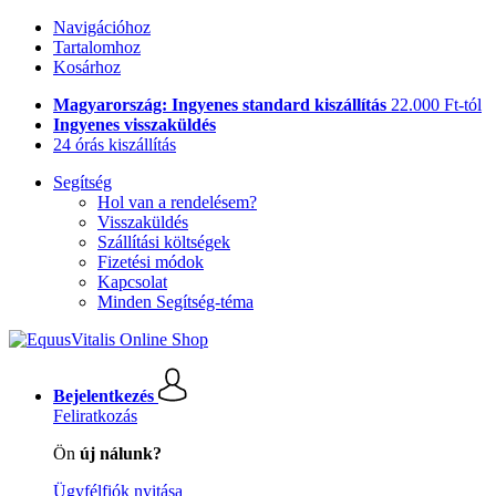
Navigációhoz
Tartalomhoz
Kosárhoz
Magyarország: Ingyenes standard kiszállítás
22.000 Ft-tól
Ingyenes visszaküldés
24 órás kiszállítás
Segítség
Hol van a rendelésem?
Visszaküldés
Szállítási költségek
Fizetési módok
Kapcsolat
Minden Segítség-téma
Bejelentkezés
Feliratkozás
Ön
új nálunk?
Ügyfélfiók nyitása