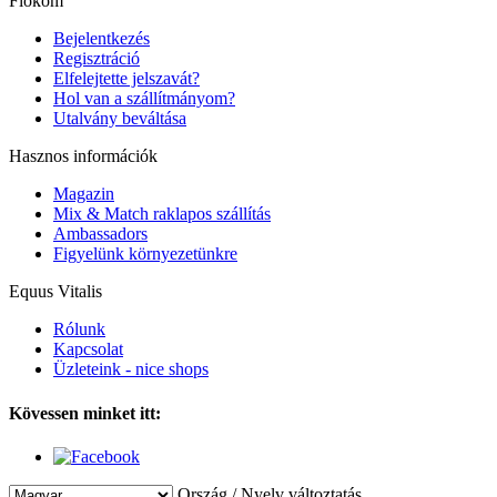
Fiókom
Bejelentkezés
Regisztráció
Elfelejtette jelszavát?
Hol van a szállítmányom?
Utalvány beváltása
Hasznos információk
Magazin
Mix & Match raklapos szállítás
Ambassadors
Figyelünk környezetünkre
Equus Vitalis
Rólunk
Kapcsolat
Üzleteink - nice shops
Kövessen minket itt:
Ország / Nyelv változtatás