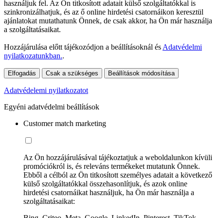
használjuk fel. Az Ön titkosított adatait külső szolgáltatókkal is
szinkronizálhatjuk, és az ő online hirdetési csatornáikon keresztül
ajánlatokat mutathatunk Önnek, de csak akkor, ha Ön már használja
a szolgáltatásaikat.
Hozzájárulása előtt tájékozódjon a beállításoknál és
Adatvédelmi
nyilatkozatunkban.
.
Elfogadás
Csak a szükséges
Beállítások módosítása
Adatvédelemi nyilatkozatot
Egyéni adatvédelmi beállítások
Customer match marketing
Az Ön hozzájárulásával tájékoztatjuk a weboldalunkon kívüli
promóciókról is, és releváns termékeket mutatunk Önnek.
Ebből a célból az Ön titkosított személyes adatait a következő
külső szolgáltatókkal összehasonlítjuk, és azok online
hirdetési csatornáikat használjuk, ha Ön már használja a
szolgáltatásaikat:
Bing, Criteo, Meta, Google, LinkedIn, Pinterest, TikTok