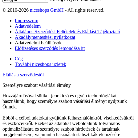
© 2010-2026
niceshops GmbH
- All rights reserved.
Impresszum
Adatvédelem
Általános Szerződési Feltételek és Elállási Tájékoztató
Akadálymentesítési nyilatkozat
Adatvédelmi beállítások
Előfizetéses szerződés lemondása itt
Cég
További niceshops üzletek
Elállás a szerződéstől
Személyre szabott vásárlási élmény
Hozzájárulásával sütiket (cookies) és egyéb technológiákat
használunk, hogy személyre szabott vásárlási élményt nyújtsunk
Önnek.
Ebből a célból adatokat gyűjtünk felhasználóinkról, viselkedésükről
és eszközeikről. Ezeket az adatokat weboldalunk folyamatos
optimalizálására és személyre szabott hirdetések és tartalmak
megjelenítésére, valamint a használati statisztikák elemzésére