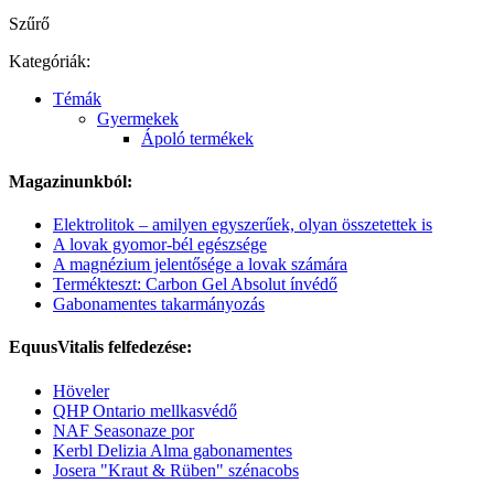
Szűrő
Kategóriák:
Témák
Gyermekek
Ápoló termékek
Magazinunkból:
Elektrolitok – amilyen egyszerűek, olyan összetettek is
A lovak gyomor-bél egészsége
A magnézium jelentősége a lovak számára
Termékteszt: Carbon Gel Absolut ínvédő
Gabonamentes takarmányozás
EquusVitalis felfedezése:
Höveler
QHP Ontario mellkasvédő
NAF Seasonaze por
Kerbl Delizia Alma gabonamentes
Josera "Kraut & Rüben" szénacobs