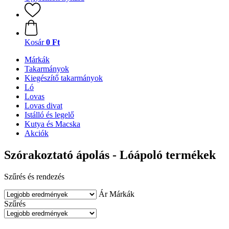
Kosár
0 Ft
Márkák
Takarmányok
Kiegészítő takarmányok
Ló
Lovas
Lovas divat
Istálló és legelő
Kutya és Macska
Akciók
Szórakoztató ápolás - Lóápoló termékek
Szűrés és rendezés
Ár
Márkák
Szűrés