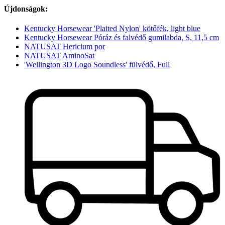
Újdonságok:
Kentucky Horsewear 'Plaited Nylon' kötőfék, light blue
Kentucky Horsewear Póráz és falvédő gumilabda, S, 11,5 cm
NATUSAT Hericium por
NATUSAT AminoSat
'Wellington 3D Logo Soundless' fülvédő, Full