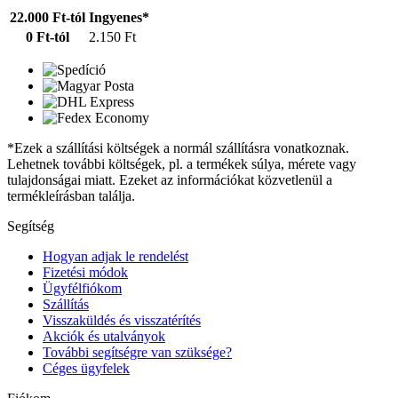
22.000 Ft-tól
Ingyenes*
0 Ft-tól
2.150 Ft
*Ezek a szállítási költségek a normál szállításra vonatkoznak.
Lehetnek további költségek, pl. a termékek súlya, mérete vagy
tulajdonságai miatt. Ezeket az információkat közvetlenül a
termékleírásban találja.
Segítség
Hogyan adjak le rendelést
Fizetési módok
Ügyfélfiókom
Szállítás
Visszaküldés és visszatérítés
Akciók és utalványok
További segítségre van szüksége?
Céges ügyfelek