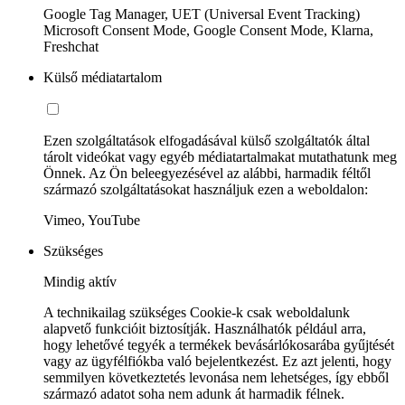
Google Tag Manager, UET (Universal Event Tracking)
Microsoft Consent Mode, Google Consent Mode, Klarna,
Freshchat
Külső médiatartalom
Ezen szolgáltatások elfogadásával külső szolgáltatók által
tárolt videókat vagy egyéb médiatartalmakat mutathatunk meg
Önnek. Az Ön beleegyezésével az alábbi, harmadik féltől
származó szolgáltatásokat használjuk ezen a weboldalon:
Vimeo, YouTube
Szükséges
Mindig aktív
A technikailag szükséges Cookie-k csak weboldalunk
alapvető funkcióit biztosítják. Használhatók például arra,
hogy lehetővé tegyék a termékek bevásárlókosarába gyűjtését
vagy az ügyfélfiókba való bejelentkezést. Ez azt jelenti, hogy
semmilyen következtetés levonása nem lehetséges, így ebből
származó adatot soha nem adunk át harmadik félnek.