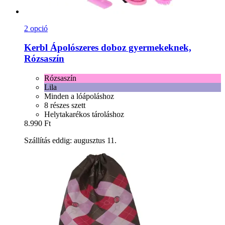
2 opció
Kerbl
Ápolószeres doboz gyermekeknek,
Rózsaszín
Rózsaszín
Lila
Minden a lóápoláshoz
8 részes szett
Helytakarékos tároláshoz
8.990 Ft
Szállítás eddig: augusztus 11.