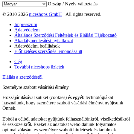
Ország / Nyelv változtatás
© 2010-2026
niceshops GmbH
- All rights reserved.
Impresszum
Adatvédelem
Általános Szerződési Feltételek és Elállási Tájékoztató
Akadálymentesítési nyilatkozat
Adatvédelmi beállítások
Előfizetéses szerződés lemondása itt
Cég
További niceshops üzletek
Elállás a szerződéstől
Személyre szabott vásárlási élmény
Hozzájárulásával sütiket (cookies) és egyéb technológiákat
használunk, hogy személyre szabott vásárlási élményt nyújtsunk
Önnek.
Ebből a célból adatokat gyűjtünk felhasználóinkról, viselkedésükről
és eszközeikről. Ezeket az adatokat weboldalunk folyamatos
optimalizálására és személyre szabott hirdetések és tartalmak