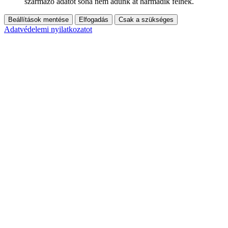
származó adatot soha nem adunk át harmadik félnek.
Beállítások mentése
Elfogadás
Csak a szükséges
Adatvédelemi nyilatkozatot