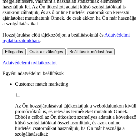
megjelenítésére, valamint a használati statisztikák elemzésére
használjuk fel. Az Ön titkosított adatait külső szolgáltatókkal is
szinkronizálhatjuk, és az ő online hirdetési csatornáikon keresztül
ajánlatokat mutathatunk Önnek, de csak akkor, ha Ön már használja
a szolgáltatásaikat.
Hozzájárulása előtt tájékozódjon a beállításoknál és
Adatvédelmi
nyilatkozatunkban.
.
Elfogadás
Csak a szükséges
Beállítások módosítása
Adatvédelemi nyilatkozatot
Egyéni adatvédelmi beállítások
Customer match marketing
Az Ön hozzájárulásával tájékoztatjuk a weboldalunkon kívüli
promóciókról is, és releváns termékeket mutatunk Önnek.
Ebből a célból az Ön titkosított személyes adatait a következő
külső szolgáltatókkal összehasonlítjuk, és azok online
hirdetési csatornáikat használjuk, ha Ön már használja a
szolgáltatásaikat: