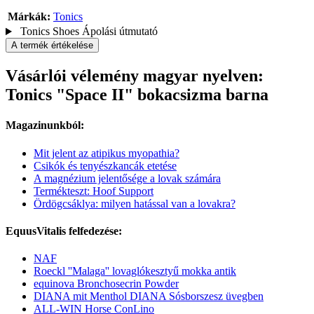
Márkák:
Tonics
Tonics Shoes Ápolási útmutató
A termék értékelése
Vásárlói vélemény magyar nyelven:
Tonics "Space II" bokacsizma barna
Magazinunkból:
Mit jelent az atipikus myopathia?
Csikók és tenyészkancák etetése
A magnézium jelentősége a lovak számára
Termékteszt: Hoof Support
Ördögcsáklya: milyen hatással van a lovakra?
EquusVitalis felfedezése:
NAF
Roeckl ''Malaga'' lovaglókesztyű mokka antik
equinova Bronchosecrin Powder
DIANA mit Menthol DIANA Sósborszesz üvegben
ALL-WIN Horse ConLino