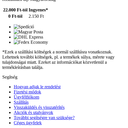
22.000 Ft-tól
Ingyenes*
0 Ft-tól
2.150 Ft
*Ezek a szállítási költségek a normál szállításra vonatkoznak.
Lehetnek további költségek, pl. a termékek súlya, mérete vagy
tulajdonságai miatt. Ezeket az információkat közvetlenül a
termékleírásban találja.
Segítség
Hogyan adjak le rendelést
Fizetési módok
Ügyfélfiókom
Szállítás
Visszaküldés és visszatérítés
Akciók és utalványok
További segítségre van szüksége?
Céges ügyfelek