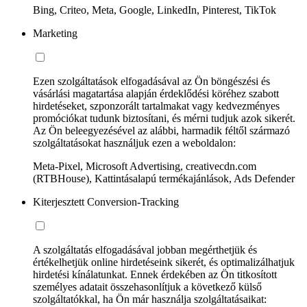
Bing, Criteo, Meta, Google, LinkedIn, Pinterest, TikTok
Marketing
Ezen szolgáltatások elfogadásával az Ön böngészési és
vásárlási magatartása alapján érdeklődési köréhez szabott
hirdetéseket, szponzorált tartalmakat vagy kedvezményes
promóciókat tudunk biztosítani, és mérni tudjuk azok sikerét.
Az Ön beleegyezésével az alábbi, harmadik féltől származó
szolgáltatásokat használjuk ezen a weboldalon:
Meta-Pixel, Microsoft Advertising, creativecdn.com
(RTBHouse), Kattintásalapú termékajánlások, Ads Defender
Kiterjesztett Conversion-Tracking
A szolgáltatás elfogadásával jobban megérthetjük és
értékelhetjük online hirdetéseink sikerét, és optimalizálhatjuk
hirdetési kínálatunkat. Ennek érdekében az Ön titkosított
személyes adatait összehasonlítjuk a következő külső
szolgáltatókkal, ha Ön már használja szolgáltatásaikat: