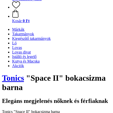
Kosár
0 Ft
Márkák
Takarmányok
Kiegészítő takarmányok
Ló
Lovas
Lovas divat
Istálló és legelő
Kutya és Macska
Akciók
Tonics
"Space II" bokacsizma
barna
Elegáns megjelenés nőknek és férfiaknak
Tonics "Space II" bokacsizma barna