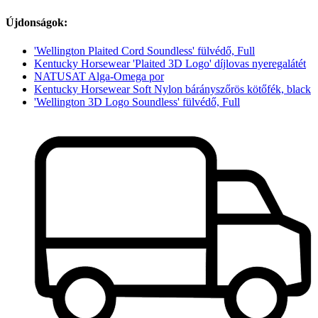
Újdonságok:
'Wellington Plaited Cord Soundless' fülvédő, Full
Kentucky Horsewear 'Plaited 3D Logo' díjlovas nyeregalátét
NATUSAT Alga-Omega por
Kentucky Horsewear Soft Nylon bárányszőrös kötőfék, black
'Wellington 3D Logo Soundless' fülvédő, Full