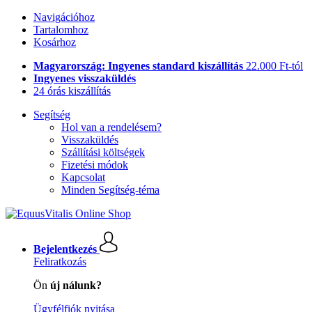
Navigációhoz
Tartalomhoz
Kosárhoz
Magyarország: Ingyenes standard kiszállítás
22.000 Ft-tól
Ingyenes visszaküldés
24 órás kiszállítás
Segítség
Hol van a rendelésem?
Visszaküldés
Szállítási költségek
Fizetési módok
Kapcsolat
Minden Segítség-téma
Bejelentkezés
Feliratkozás
Ön
új nálunk?
Ügyfélfiók nyitása