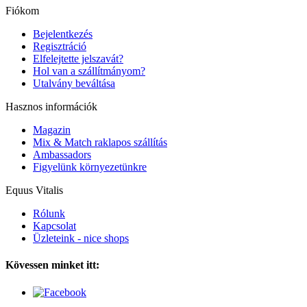
Fiókom
Bejelentkezés
Regisztráció
Elfelejtette jelszavát?
Hol van a szállítmányom?
Utalvány beváltása
Hasznos információk
Magazin
Mix & Match raklapos szállítás
Ambassadors
Figyelünk környezetünkre
Equus Vitalis
Rólunk
Kapcsolat
Üzleteink - nice shops
Kövessen minket itt: