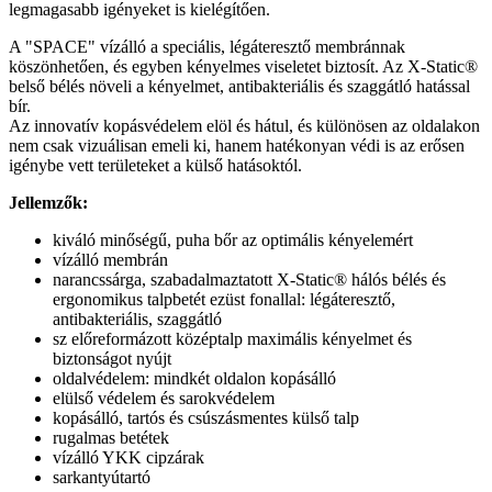
legmagasabb igényeket is kielégítően.
A "SPACE" vízálló a speciális, légáteresztő membránnak
köszönhetően, és egyben kényelmes viseletet biztosít. Az X-Static®
belső bélés növeli a kényelmet, antibakteriális és szaggátló hatással
bír.
Az innovatív kopásvédelem elöl és hátul, és különösen az oldalakon
nem csak vizuálisan emeli ki, hanem hatékonyan védi is az erősen
igénybe vett területeket a külső hatásoktól.
Jellemzők:
kiváló minőségű, puha bőr az optimális kényelemért
vízálló membrán
narancssárga, szabadalmaztatott X-Static® hálós bélés és
ergonomikus talpbetét ezüst fonallal: légáteresztő,
antibakteriális, szaggátló
sz előreformázott középtalp maximális kényelmet és
biztonságot nyújt
oldalvédelem: mindkét oldalon kopásálló
elülső védelem és sarokvédelem
kopásálló, tartós és csúszásmentes külső talp
rugalmas betétek
vízálló YKK cipzárak
sarkantyútartó