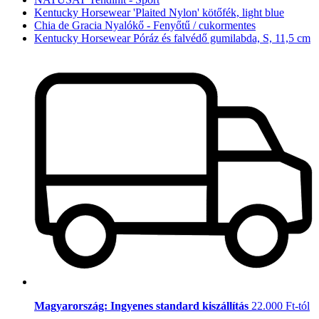
Kentucky Horsewear 'Plaited Nylon' kötőfék, light blue
Chia de Gracia Nyalókő - Fenyőtű / cukormentes
Kentucky Horsewear Póráz és falvédő gumilabda, S, 11,5 cm
Magyarország: Ingyenes standard kiszállítás
22.000 Ft-tól