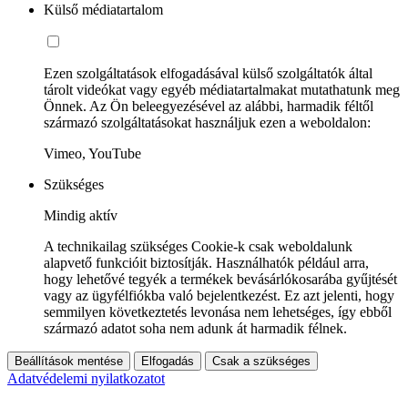
Külső médiatartalom
Ezen szolgáltatások elfogadásával külső szolgáltatók által
tárolt videókat vagy egyéb médiatartalmakat mutathatunk meg
Önnek. Az Ön beleegyezésével az alábbi, harmadik féltől
származó szolgáltatásokat használjuk ezen a weboldalon:
Vimeo, YouTube
Szükséges
Mindig aktív
A technikailag szükséges Cookie-k csak weboldalunk
alapvető funkcióit biztosítják. Használhatók például arra,
hogy lehetővé tegyék a termékek bevásárlókosarába gyűjtését
vagy az ügyfélfiókba való bejelentkezést. Ez azt jelenti, hogy
semmilyen következtetés levonása nem lehetséges, így ebből
származó adatot soha nem adunk át harmadik félnek.
Beállítások mentése
Elfogadás
Csak a szükséges
Adatvédelemi nyilatkozatot