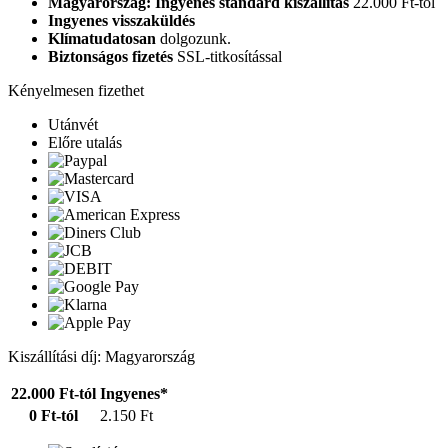
Magyarország: Ingyenes standard kiszállítás
22.000 Ft-tól
Ingyenes visszaküldés
Klímatudatosan
dolgozunk.
Biztonságos fizetés
SSL-titkosítással
Kényelmesen fizethet
Utánvét
Előre utalás
Kiszállítási díj: Magyarország
22.000 Ft-tól
Ingyenes*
0 Ft-tól
2.150 Ft