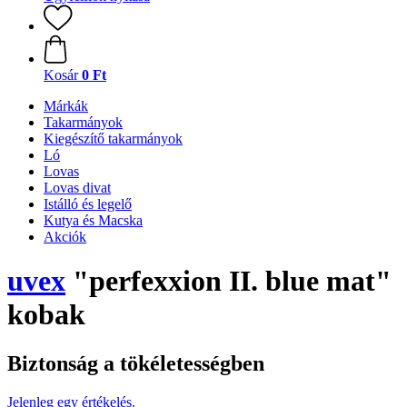
Kosár
0 Ft
Márkák
Takarmányok
Kiegészítő takarmányok
Ló
Lovas
Lovas divat
Istálló és legelő
Kutya és Macska
Akciók
uvex
"perfexxion II. blue mat"
kobak
Biztonság a tökéletességben
Jelenleg egy értékelés.