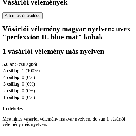
Vásárlói vélemények
A termék értékelése
Vásárlói vélemény magyar nyelven: uvex
"perfexxion II. blue mat" kobak
1 vásárlói vélemény más nyelven
5,0
az 5 csillagból
5 csillag
1
(100%)
4 csillag
0
(0%)
3 csillag
0
(0%)
2 csillag
0
(0%)
1 csillag
0
(0%)
1
értékelés
Még nincs vásárlói vélemény magyar nyelven, de van 1 vásárlói
vélemény más nyelven.