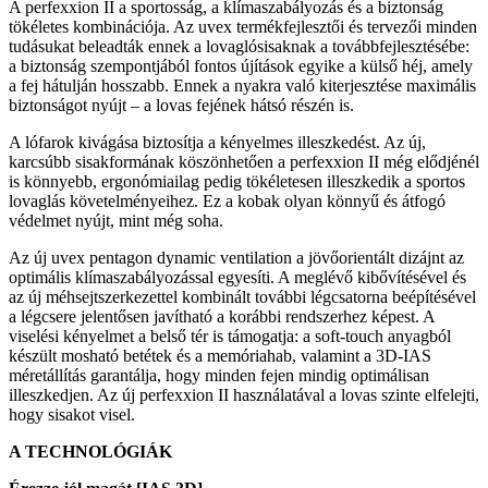
A perfexxion II a sportosság, a klímaszabályozás és a biztonság
tökéletes kombinációja. Az uvex termékfejlesztői és tervezői minden
tudásukat beleadták ennek a lovaglósisaknak a továbbfejlesztésébe:
a biztonság szempontjából fontos újítások egyike a külső héj, amely
a fej hátulján hosszabb. Ennek a nyakra való kiterjesztése maximális
biztonságot nyújt – a lovas fejének hátsó részén is.
A lófarok kivágása biztosítja a kényelmes illeszkedést. Az új,
karcsúbb sisakformának köszönhetően a perfexxion II még elődjénél
is könnyebb, ergonómiailag pedig tökéletesen illeszkedik a sportos
lovaglás követelményeihez. Ez a kobak olyan könnyű és átfogó
védelmet nyújt, mint még soha.
Az új uvex pentagon dynamic ventilation a jövőorientált dizájnt az
optimális klímaszabályozással egyesíti. A meglévő kibővítésével és
az új méhsejtszerkezettel kombinált további légcsatorna beépítésével
a légcsere jelentősen javítható a korábbi rendszerhez képest. A
viselési kényelmet a belső tér is támogatja: a soft-touch anyagból
készült mosható betétek és a memóriahab, valamint a 3D-IAS
méretállítás garantálja, hogy minden fejen mindig optimálisan
illeszkedjen. Az új perfexxion II használatával a lovas szinte elfelejti,
hogy sisakot visel.
A TECHNOLÓGIÁK