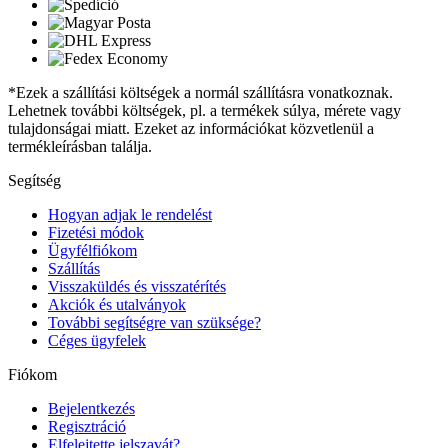
*Ezek a szállítási költségek a normál szállításra vonatkoznak.
Lehetnek további költségek, pl. a termékek súlya, mérete vagy
tulajdonságai miatt. Ezeket az információkat közvetlenül a
termékleírásban találja.
Segítség
Hogyan adjak le rendelést
Fizetési módok
Ügyfélfiókom
Szállítás
Visszaküldés és visszatérítés
Akciók és utalványok
További segítségre van szüksége?
Céges ügyfelek
Fiókom
Bejelentkezés
Regisztráció
Elfelejtette jelszavát?