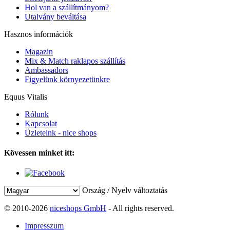
Hol van a szállítmányom?
Utalvány beváltása
Hasznos információk
Magazin
Mix & Match raklapos szállítás
Ambassadors
Figyelünk környezetünkre
Equus Vitalis
Rólunk
Kapcsolat
Üzleteink - nice shops
Kövessen minket itt:
Ország / Nyelv változtatás
© 2010-2026
niceshops GmbH
- All rights reserved.
Impresszum