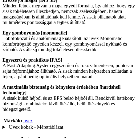
Érezze jól magát [IAS 3D]
Minden fejnek megvan a maga egyedi formája, így ahhoz, hogy egy
sisak tökéletesen illeszkedjen, nemcsak szélességében, hanem
magasságában is állíthatónak kell lennie. A sisak pillanatok alatt
milliméteres pontossággal a fejhez állítható.
Egy gombnyomás [monomatic]
Többfokozatú és anatómiailag kialakított: az uvex Monomatic
komfortrögzítő egyetlen kézzel, egy gombnyomással nyitható és
zárható. Az állszíj mindig tökéletesen illeszkedik.
Egyszerű és praktikus [FAS]
A
F
ast-
A
dapting-
S
ystem egyszerűen és fokozatmentesen, pontosan
saját fejformájához állítható. A sisak minden helyzetben szilárdan a
fejen, a pánt pedig optimális helyzetben marad.
A maximális biztonság és kényelem érdekében [hardshell
technology]
A sisak külső héjból és az EPS belső héjból áll. Rendkívül hatékony
biztonsági kombináció: kívül ütésálló, belül ütéselnyelő és
hidegszigetelő.
Márkák:
uvex
Uvex kobak - Mérettáblázat