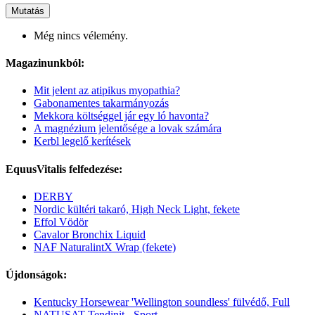
Mutatás
Még nincs vélemény.
Magazinunkból:
Mit jelent az atipikus myopathia?
Gabonamentes takarmányozás
Mekkora költséggel jár egy ló havonta?
A magnézium jelentősége a lovak számára
Kerbl legelő kerítések
EquusVitalis felfedezése:
DERBY
Nordic kültéri takaró, High Neck Light, fekete
Effol Vödör
Cavalor Bronchix Liquid
NAF NaturalintX Wrap (fekete)
Újdonságok:
Kentucky Horsewear 'Wellington soundless' fülvédő, Full
NATUSAT Tendinit - Sport