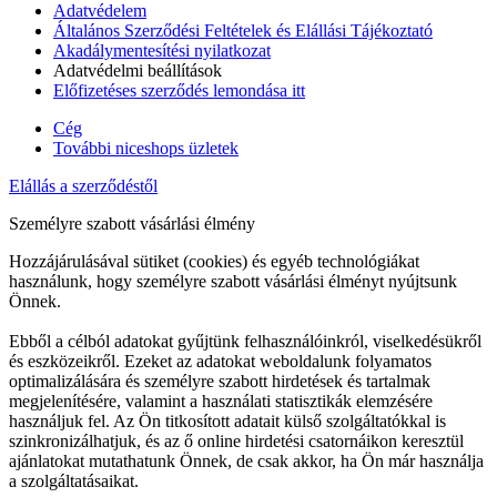
Adatvédelem
Általános Szerződési Feltételek és Elállási Tájékoztató
Akadálymentesítési nyilatkozat
Adatvédelmi beállítások
Előfizetéses szerződés lemondása itt
Cég
További niceshops üzletek
Elállás a szerződéstől
Személyre szabott vásárlási élmény
Hozzájárulásával sütiket (cookies) és egyéb technológiákat
használunk, hogy személyre szabott vásárlási élményt nyújtsunk
Önnek.
Ebből a célból adatokat gyűjtünk felhasználóinkról, viselkedésükről
és eszközeikről. Ezeket az adatokat weboldalunk folyamatos
optimalizálására és személyre szabott hirdetések és tartalmak
megjelenítésére, valamint a használati statisztikák elemzésére
használjuk fel. Az Ön titkosított adatait külső szolgáltatókkal is
szinkronizálhatjuk, és az ő online hirdetési csatornáikon keresztül
ajánlatokat mutathatunk Önnek, de csak akkor, ha Ön már használja
a szolgáltatásaikat.