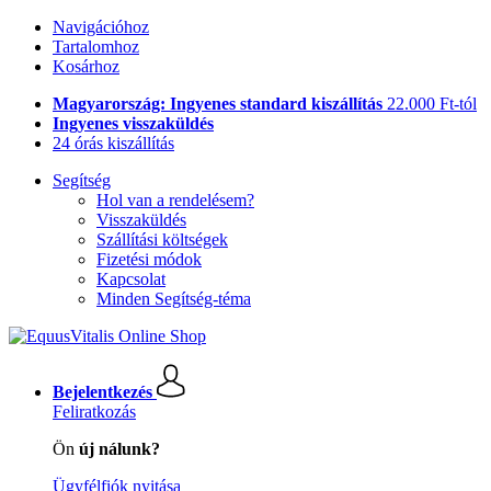
Navigációhoz
Tartalomhoz
Kosárhoz
Magyarország: Ingyenes standard kiszállítás
22.000 Ft-tól
Ingyenes visszaküldés
24 órás kiszállítás
Segítség
Hol van a rendelésem?
Visszaküldés
Szállítási költségek
Fizetési módok
Kapcsolat
Minden Segítség-téma
Bejelentkezés
Feliratkozás
Ön
új nálunk?
Ügyfélfiók nyitása