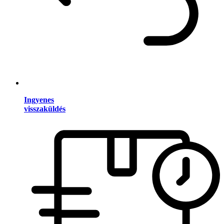
Ingyenes
visszaküldés