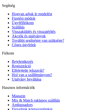
Segítség
Hogyan adjak le rendelést
Fizetési módok
Ügyfélfiókom
Szállítás
Visszaküldés és visszatérítés
Akciók és utalványok
További segítségre van szüksége?
Céges ügyfelek
Fiókom
Bejelentkezés
Regisztráció
Elfelejtette jelszavát?
Hol van a szállítmányom?
Utalvány beváltása
Hasznos információk
Magazin
Mix & Match raklapos szállítás
Ambassadors
Figyelünk környezetünkre