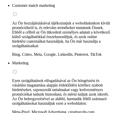
Customer match marketing
Az Ön hozzájárulásával tájékoztatjuk a weboldalunkon kívüli
promóciókról is, és releváns termékeket mutatunk Önnek.
Ebből a célból az Ön titkosított személyes adatait a következő
külső szolgáltatókkal összehasonlítjuk, és azok online
hirdetési csatornáikat használjuk, ha Ön már használja a
szolgáltatásaikat:
Bing, Criteo, Meta, Google, LinkedIn, Pinterest, TikTok
Marketing
Ezen szolgáltatások elfogadásával az Ön böngészési és
vásárlási magatartása alapján érdeklődési köréhez szabott
hirdetéseket, szponzorált tartalmakat vagy kedvezményes
promóciókat tudunk biztosítani, és mérni tudjuk azok sikerét.
Az Ön beleegyezésével az alábbi, harmadik féltől származó
szolgáltatásokat használjuk ezen a weboldalon:
Meta-Pixel, Microsoft Advertising, creativecdn.com