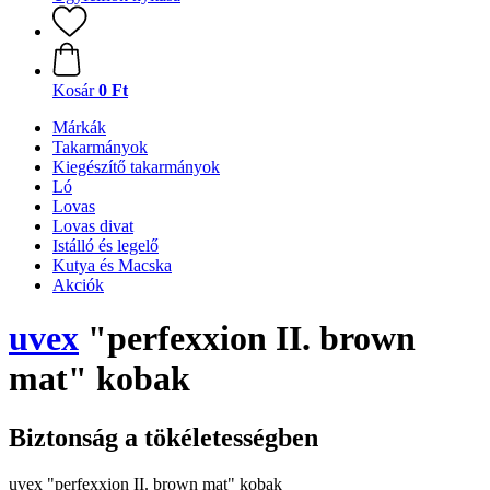
Kosár
0 Ft
Márkák
Takarmányok
Kiegészítő takarmányok
Ló
Lovas
Lovas divat
Istálló és legelő
Kutya és Macska
Akciók
uvex
"perfexxion II. brown
mat" kobak
Biztonság a tökéletességben
uvex "perfexxion II. brown mat" kobak