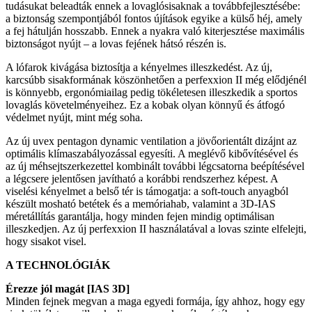
tudásukat beleadták ennek a lovaglósisaknak a továbbfejlesztésébe:
a biztonság szempontjából fontos újítások egyike a külső héj, amely
a fej hátulján hosszabb. Ennek a nyakra való kiterjesztése maximális
biztonságot nyújt – a lovas fejének hátsó részén is.
A lófarok kivágása biztosítja a kényelmes illeszkedést. Az új,
karcsúbb sisakformának köszönhetően a perfexxion II még elődjénél
is könnyebb, ergonómiailag pedig tökéletesen illeszkedik a sportos
lovaglás követelményeihez. Ez a kobak olyan könnyű és átfogó
védelmet nyújt, mint még soha.
Az új uvex pentagon dynamic ventilation a jövőorientált dizájnt az
optimális klímaszabályozással egyesíti. A meglévő kibővítésével és
az új méhsejtszerkezettel kombinált további légcsatorna beépítésével
a légcsere jelentősen javítható a korábbi rendszerhez képest. A
viselési kényelmet a belső tér is támogatja: a soft-touch anyagból
készült mosható betétek és a memóriahab, valamint a 3D-IAS
méretállítás garantálja, hogy minden fejen mindig optimálisan
illeszkedjen. Az új perfexxion II használatával a lovas szinte elfelejti,
hogy sisakot visel.
A TECHNOLÓGIÁK
Érezze jól magát [IAS 3D]
Minden fejnek megvan a maga egyedi formája, így ahhoz, hogy egy