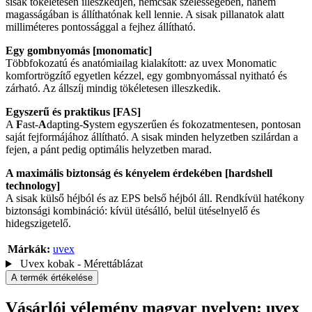
sisak tökéletesen illeszkedjen, nemcsak szélességében, hanem
magasságában is állíthatónak kell lennie. A sisak pillanatok alatt
milliméteres pontossággal a fejhez állítható.
Egy gombnyomás [monomatic]
Többfokozatú és anatómiailag kialakított: az uvex Monomatic
komfortrögzítő egyetlen kézzel, egy gombnyomással nyitható és
zárható. Az állszíj mindig tökéletesen illeszkedik.
Egyszerű és praktikus [FAS]
A
F
ast-
A
dapting-
S
ystem egyszerűen és fokozatmentesen, pontosan
saját fejformájához állítható. A sisak minden helyzetben szilárdan a
fejen, a pánt pedig optimális helyzetben marad.
A maximális biztonság és kényelem érdekében [hardshell
technology]
A sisak külső héjból és az EPS belső héjból áll. Rendkívül hatékony
biztonsági kombináció: kívül ütésálló, belül ütéselnyelő és
hidegszigetelő.
Márkák:
uvex
Uvex kobak - Mérettáblázat
A termék értékelése
Vásárlói vélemény magyar nyelven: uvex