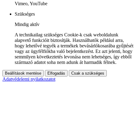
Vimeo, YouTube
Szükséges
Mindig aktív
A technikailag szükséges Cookie-k csak weboldalunk
alapvető funkcióit biztosítják. Használhatók például arra,
hogy lehetővé tegyék a termékek bevásárlókosarába gyűjtését
vagy az ügyfélfiókba való bejelentkezést. Ez azt jelenti, hogy
semmilyen következtetés levonása nem lehetséges, így ebből
származó adatot soha nem adunk át harmadik félnek.
Beállítások mentése
Elfogadás
Csak a szükséges
Adatvédelemi nyilatkozatot