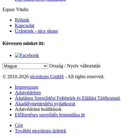
Equus Vitalis
Rólunk
Kapcsolat
Üzleteink - nice shops
Kövessen minket itt:
Ország / Nyelv változtatás
© 2010-2026
niceshops GmbH
- All rights reserved.
Impresszum
Adatvédelem
Általános Szerződési Feltételek és Elállási Tájékoztató
Akadálymentesítési nyilatkozat
Adatvédelmi beállítások
Előfizetéses szerződés lemondása itt
Cég
További niceshops üzletek