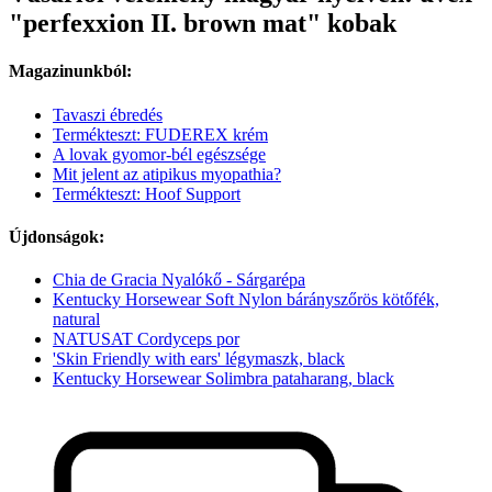
"perfexxion II. brown mat" kobak
Magazinunkból:
Tavaszi ébredés
Termékteszt: FUDEREX krém
A lovak gyomor-bél egészsége
Mit jelent az atipikus myopathia?
Termékteszt: Hoof Support
Újdonságok:
Chia de Gracia Nyalókő - Sárgarépa
Kentucky Horsewear Soft Nylon bárányszőrös kötőfék,
natural
NATUSAT Cordyceps por
'Skin Friendly with ears' légymaszk, black
Kentucky Horsewear Solimbra pataharang, black