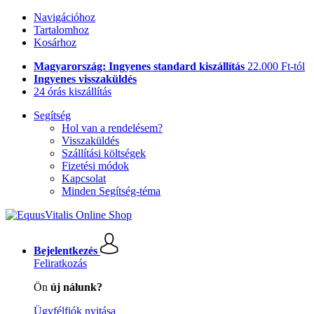
Navigációhoz
Tartalomhoz
Kosárhoz
Magyarország: Ingyenes standard kiszállítás
22.000 Ft-tól
Ingyenes visszaküldés
24 órás kiszállítás
Segítség
Hol van a rendelésem?
Visszaküldés
Szállítási költségek
Fizetési módok
Kapcsolat
Minden Segítség-téma
Bejelentkezés
Feliratkozás
Ön
új nálunk?
Ügyfélfiók nyitása