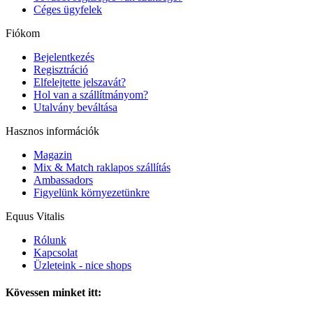
Céges ügyfelek
Fiókom
Bejelentkezés
Regisztráció
Elfelejtette jelszavát?
Hol van a szállítmányom?
Utalvány beváltása
Hasznos információk
Magazin
Mix & Match raklapos szállítás
Ambassadors
Figyelünk környezetünkre
Equus Vitalis
Rólunk
Kapcsolat
Üzleteink - nice shops
Kövessen minket itt: