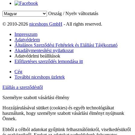
Ország / Nyelv változtatás
© 2010-2026
niceshops GmbH
- All rights reserved.
Impresszum
Adatvédelem
Általános Szerződési Feltételek és Elállási Tájékoztató
Akadálymentesítési nyilatkozat
Adatvédelmi beállítások
Előfizetéses szerződés lemondása itt
Cég
További niceshops üzletek
Elállás a szerződéstől
Személyre szabott vásárlási élmény
Hozzájárulásával sütiket (cookies) és egyéb technológiákat
használunk, hogy személyre szabott vásárlási élményt nyújtsunk
Önnek.
Ebből a célból adatokat gyűjtünk felhasználóinkról, viselkedésükről
és eszközeikről. Ezeket az adatokat weboldalunk folyamatos