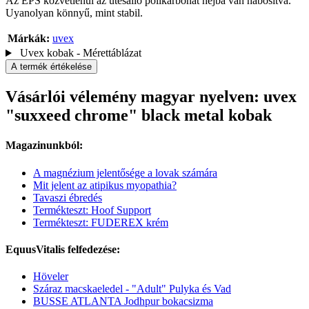
Az EPS közvetlenül az ütésálló polikarbonát héjba van habosítva.
Uyanolyan könnyű, mint stabil.
Márkák:
uvex
Uvex kobak - Mérettáblázat
A termék értékelése
Vásárlói vélemény magyar nyelven: uvex
"suxxeed chrome" black metal kobak
Magazinunkból:
A magnézium jelentősége a lovak számára
Mit jelent az atipikus myopathia?
Tavaszi ébredés
Termékteszt: Hoof Support
Termékteszt: FUDEREX krém
EquusVitalis felfedezése:
Höveler
Száraz macskaeledel - "Adult" Pulyka és Vad
BUSSE ATLANTA Jodhpur bokacsizma