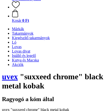
Kosár
0 Ft
Márkák
Takarmányok
Kiegészítő takarmányok
Ló
Lovas
Lovas divat
Istálló és legelő
Kutya és Macska
Akciók
uvex
"suxxeed chrome" black
metal kobak
Ragyogó a kóm által
uvex "suxxeed chrome" black metal kobak