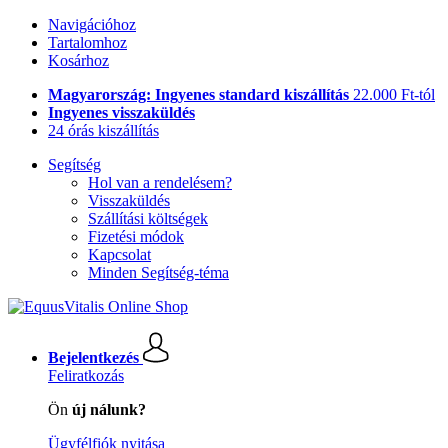
Navigációhoz
Tartalomhoz
Kosárhoz
Magyarország: Ingyenes standard kiszállítás
22.000 Ft-tól
Ingyenes visszaküldés
24 órás kiszállítás
Segítség
Hol van a rendelésem?
Visszaküldés
Szállítási költségek
Fizetési módok
Kapcsolat
Minden Segítség-téma
Bejelentkezés
Feliratkozás
Ön
új nálunk?
Ügyfélfiók nyitása