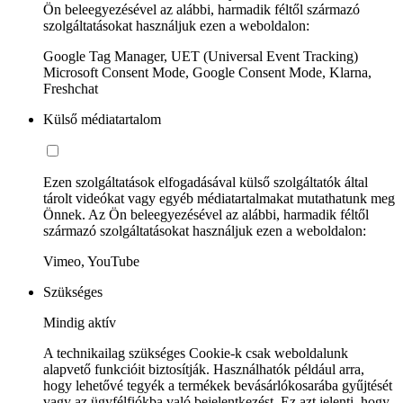
Ön beleegyezésével az alábbi, harmadik féltől származó
szolgáltatásokat használjuk ezen a weboldalon:
Google Tag Manager, UET (Universal Event Tracking)
Microsoft Consent Mode, Google Consent Mode, Klarna,
Freshchat
Külső médiatartalom
Ezen szolgáltatások elfogadásával külső szolgáltatók által
tárolt videókat vagy egyéb médiatartalmakat mutathatunk meg
Önnek. Az Ön beleegyezésével az alábbi, harmadik féltől
származó szolgáltatásokat használjuk ezen a weboldalon:
Vimeo, YouTube
Szükséges
Mindig aktív
A technikailag szükséges Cookie-k csak weboldalunk
alapvető funkcióit biztosítják. Használhatók például arra,
hogy lehetővé tegyék a termékek bevásárlókosarába gyűjtését
vagy az ügyfélfiókba való bejelentkezést. Ez azt jelenti, hogy