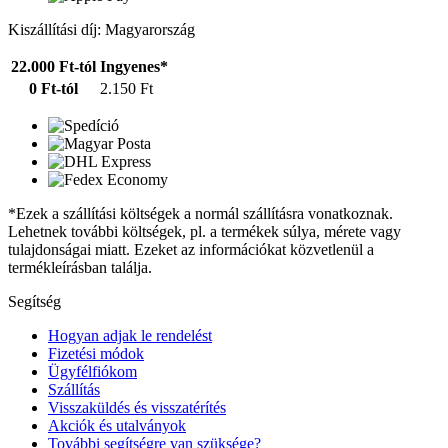
Kiszállítási díj: Magyarország
22.000 Ft-tól
Ingyenes*
0 Ft-tól
2.150 Ft
*Ezek a szállítási költségek a normál szállításra vonatkoznak.
Lehetnek további költségek, pl. a termékek súlya, mérete vagy
tulajdonságai miatt. Ezeket az információkat közvetlenül a
termékleírásban találja.
Segítség
Hogyan adjak le rendelést
Fizetési módok
Ügyfélfiókom
Szállítás
Visszaküldés és visszatérítés
Akciók és utalványok
További segítségre van szüksége?