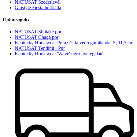
NATUSAT Szederlevél
Giostyle Fiesta hűtőláda
Újdonságok:
NATUSAT Shiitake por
NATUSAT Chaga por
Kentucky Horsewear Póráz és falvédő gumilabda, S, 11,5 cm
NATUSAT Tendinit - Pur
Kentucky Horsewear 'Wave' ugró nyeregalátét