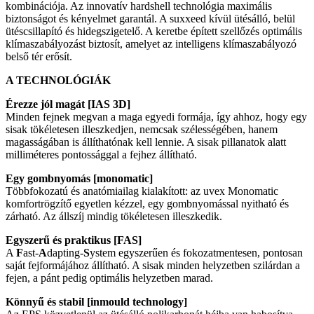
kombinációja. Az innovatív hardshell technológia maximális
biztonságot és kényelmet garantál. A suxxeed kívül ütésálló, belül
ütéscsillapító és hidegszigetelő. A keretbe épített szellőzés optimális
klímaszabályozást biztosít, amelyet az intelligens klímaszabályozó
belső tér erősít.
A TECHNOLÓGIÁK
Érezze jól magát [IAS 3D]
Minden fejnek megvan a maga egyedi formája, így ahhoz, hogy egy
sisak tökéletesen illeszkedjen, nemcsak szélességében, hanem
magasságában is állíthatónak kell lennie. A sisak pillanatok alatt
milliméteres pontossággal a fejhez állítható.
Egy gombnyomás [monomatic]
Többfokozatú és anatómiailag kialakított: az uvex Monomatic
komfortrögzítő egyetlen kézzel, egy gombnyomással nyitható és
zárható. Az állszíj mindig tökéletesen illeszkedik.
Egyszerű és praktikus [FAS]
A
F
ast-
A
dapting-
S
ystem egyszerűen és fokozatmentesen, pontosan
saját fejformájához állítható. A sisak minden helyzetben szilárdan a
fejen, a pánt pedig optimális helyzetben marad.
Könnyű és stabil [inmould technology]