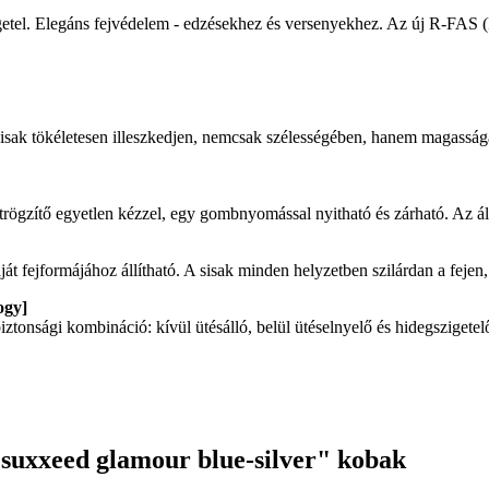
s szigetel. Elegáns fejvédelem - edzésekhez és versenyekhez. Az új R-FA
k tökéletesen illeszkedjen, nemcsak szélességében, hanem magasságában 
ögzítő egyetlen kézzel, egy gombnyomással nyitható és zárható. Az álls
t fejformájához állítható. A sisak minden helyzetben szilárdan a fejen,
ogy]
ztonsági kombináció: kívül ütésálló, belül ütéselnyelő és hidegszigetel
suxxeed glamour blue-silver" kobak