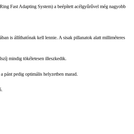
S (Ring Fast Adapting System) a beépített acélgyűrűvel még nagyobb
is állíthatónak kell lennie. A sisak pillanatok alatt milliméteres
zíj mindig tökéletesen illeszkedik.
 a pánt pedig optimális helyzetben marad.
ő.