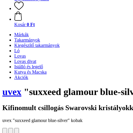
Kosár
0 Ft
Márkák
Takarmányok
Kiegészítő takarmányok
Ló
Lovas
Lovas divat
Istálló és legelő
Kutya és Macska
Akciók
uvex
"suxxeed glamour blue-sil
Kifinomult csillogás Swarovski kristályokk
uvex "suxxeed glamour blue-silver" kobak