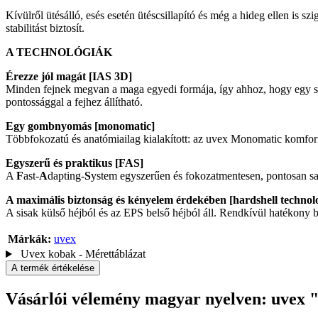
Kívülről ütésálló, esés esetén ütéscsillapító és még a hideg ellen i
stabilitást biztosít.
A TECHNOLÓGIÁK
Érezze jól magát [IAS 3D]
Minden fejnek megvan a maga egyedi formája, így ahhoz, hogy egy sisa
pontossággal a fejhez állítható.
Egy gombnyomás [monomatic]
Többfokozatú és anatómiailag kialakított: az uvex Monomatic komfortr
Egyszerű és praktikus [FAS]
A
F
ast-
A
dapting-
S
ystem egyszerűen és fokozatmentesen, pontosan sajá
A maximális biztonság és kényelem érdekében [hardshell technol
A sisak külső héjból és az EPS belső héjból áll. Rendkívül hatékony bi
Márkák:
uvex
Uvex kobak - Mérettáblázat
A termék értékelése
Vásárlói vélemény magyar nyelven: uvex "