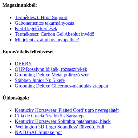
Magazinunkból:
Termékteszt: Hoof Support
Gabonamentes takarmányozás
Kerbl legelő kerítések
Termékteszt: Carbon Gel Absolut ínvédő
Mit jelent az atipikus myopathia?
EquusVitalis felfedezése:
DERBY
QHP Rosalynn lójáték, rózsaszín/kék
Grooming Deluxe Metál polírozó szer
Stübben Junior Nr. 5 kefe
Grooming Deluxe Glicerines-mandulás szappan
Újdonságok:
Kentucky Horsewear 'Plaited Cord' ugró nyeregalátét
Chia de Gracia Nyalókő - Sárgarépa
Kentucky Horsewear Solimbra pataharang, black
'Wellington 3D Logo Soundless' fülvédő, Full
NATUSAT Shiitake por