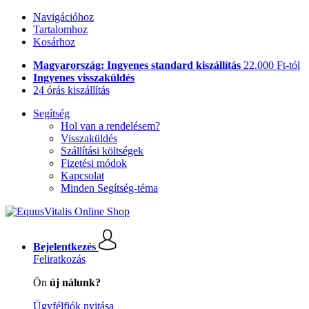
Navigációhoz
Tartalomhoz
Kosárhoz
Magyarország: Ingyenes standard kiszállítás
22.000 Ft-tól
Ingyenes visszaküldés
24 órás kiszállítás
Segítség
Hol van a rendelésem?
Visszaküldés
Szállítási költségek
Fizetési módok
Kapcsolat
Minden Segítség-téma
Bejelentkezés
Feliratkozás
Ön
új nálunk?
Ügyfélfiók nyitása