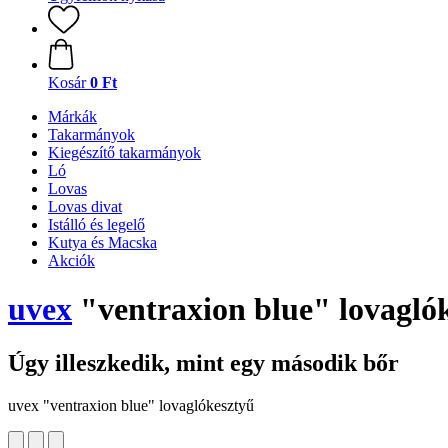
Kosár
0 Ft
Márkák
Takarmányok
Kiegészítő takarmányok
Ló
Lovas
Lovas divat
Istálló és legelő
Kutya és Macska
Akciók
uvex
"ventraxion blue" lovagló
Úgy illeszkedik, mint egy második bőr
uvex "ventraxion blue" lovaglókesztyű