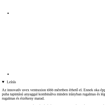
Leírás
Az innovatív uvex ventraxion több méretben érhető el. Ennek oka éppo
puha tapintású anyaggal kombinálva minden irányban rugalmas és légá
rugalmas és érzékeny marad.