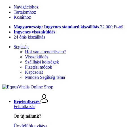
Navigációhoz
Tartalomhoz
Kosárhoz
Magyarország: Ingyenes standard kiszállítás
22.000 Ft-tól
Ingyenes visszaküldés
24 órás kiszállítás
Segítség
Hol van a rendelésem?
Visszaküldés
Szállítási költségek
Fizetési módok
Kapcsolat
Minden Segítség-téma
Bejelentkezés
Feliratkozás
Ön
új nálunk?
Ügyfélfiók nyitása