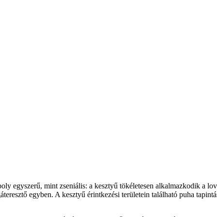
ly egyszerű, mint zseniális: a kesztyű tökéletesen alkalmazkodik a lova
teresztő egyben. A kesztyű érintkezési területein található puha tapi