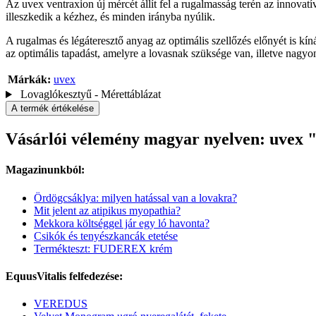
Az uvex ventraxion új mércét állít fel a rugalmasság terén az inno
illeszkedik a kézhez, és minden irányba nyúlik.
A rugalmas és légáteresztő anyag az optimális szellőzés előnyét is kí
az optimális tapadást, amelyre a lovasnak szüksége van, illetve nagy
Márkák:
uvex
Lovaglókesztyű - Mérettáblázat
A termék értékelése
Vásárlói vélemény magyar nyelven: uvex "
Magazinunkból:
Ördögcsáklya: milyen hatással van a lovakra?
Mit jelent az atipikus myopathia?
Mekkora költséggel jár egy ló havonta?
Csikók és tenyészkancák etetése
Termékteszt: FUDEREX krém
EquusVitalis felfedezése:
VEREDUS