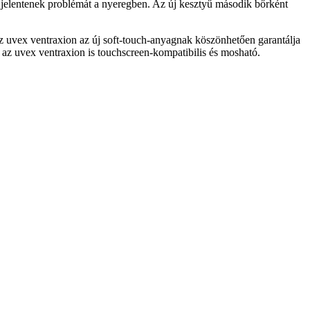
 jelentenek problémát a nyeregben. Az új kesztyű második bőrként
 Az uvex ventraxion az új soft-touch-anyagnak köszönhetően garantálja
 az uvex ventraxion is touchscreen-kompatibilis és mosható.