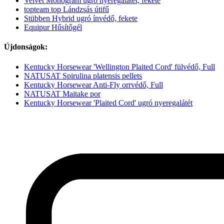
Velvet Monogram ugró nyeregalátét, fekete
topteam top Lándzsás útifű
Stübben Hybrid ugró ínvédő, fekete
Equipur Hűsítőgél
Újdonságok:
Kentucky Horsewear 'Wellington Plaited Cord' fülvédő, Full
NATUSAT Spirulina platensis pellets
Kentucky Horsewear Anti-Fly orrvédő, Full
NATUSAT Maitake por
Kentucky Horsewear 'Plaited Cord' ugró nyeregalátét