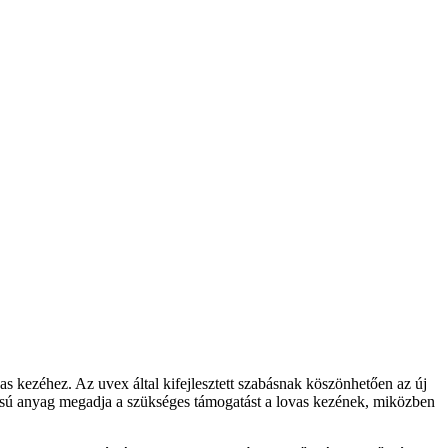
s kezéhez. Az uvex által kifejlesztett szabásnak köszönhetően az új
ntású anyag megadja a szükséges támogatást a lovas kezének, miközben